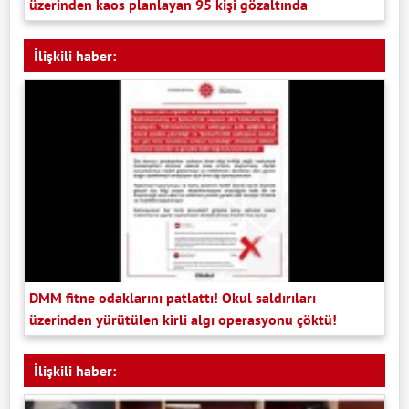
üzerinden kaos planlayan 95 kişi gözaltında
İlişkili haber:
DMM fitne odaklarını patlattı! Okul saldırıları
üzerinden yürütülen kirli algı operasyonu çöktü!
İlişkili haber: