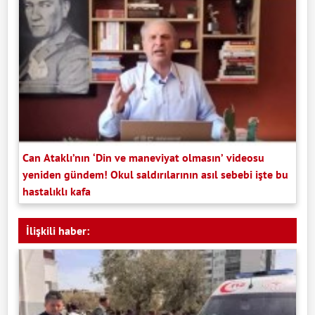
Can Ataklı’nın ‘Din ve maneviyat olmasın’ videosu
yeniden gündem! Okul saldırılarının asıl sebebi işte bu
hastalıklı kafa
İlişkili haber: