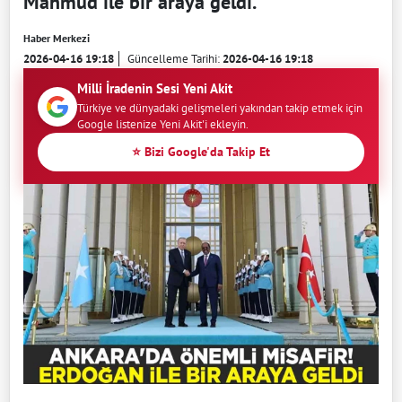
Mahmud ile bir araya geldi.
Haber Merkezi
2026-04-16 19:18
Güncelleme Tarihi:
2026-04-16 19:18
Milli İradenin Sesi Yeni Akit
Türkiye ve dünyadaki gelişmeleri yakından takip etmek için
Google listenize Yeni Akit'i ekleyin.
⭐ Bizi Google'da Takip Et