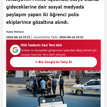
gideceklerine dair sosyal medyada
paylaşım yapan iki öğrenci polis
ekiplerince gözaltına alındı.
Haber Merkezi
2026-04-16 19:32
Güncelleme Tarihi:
2026-04-16 19:32
Milli İradenin Sesi Yeni Akit
Türkiye ve dünyadaki gelişmeleri yakından takip etmek için
Google listenize Yeni Akit'i ekleyin.
⭐ Bizi Google'da Takip Et