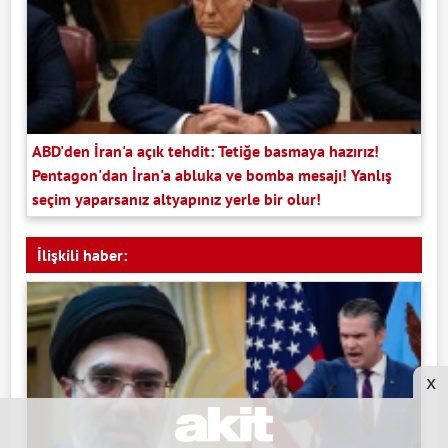
ABD'den İran'a açık tehdit: Tetiğe basmaya hazırız!
Pentagon'dan İran'a abluka ve bomba mesajı! Yanlış
seçim yaparsanız altyapınız yerle bir olur!
İlişkili haber:
x