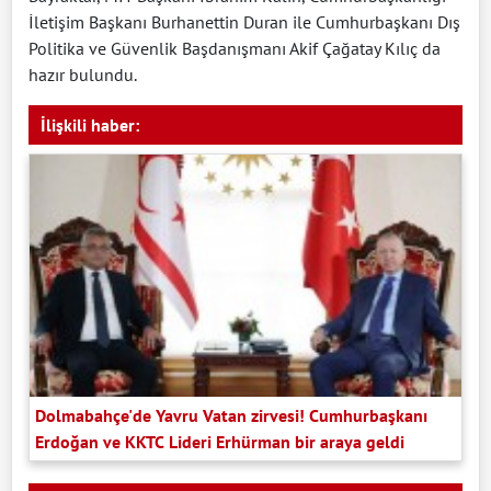
İletişim Başkanı Burhanettin Duran ile Cumhurbaşkanı Dış
Politika ve Güvenlik Başdanışmanı Akif Çağatay Kılıç da
hazır bulundu.
İlişkili haber:
Dolmabahçe'de Yavru Vatan zirvesi! Cumhurbaşkanı
Erdoğan ve KKTC Lideri Erhürman bir araya geldi