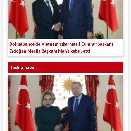
Dolmabahçe'de Vietnam çıkarması! Cumhurbaşkanı
Erdoğan Meclis Başkanı Man'ı kabul etti
İlişkili haber: