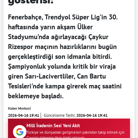
Fenerbahçe, Trendyol Süper Lig’in 30.
haftasında yarın akşam Ülker
Stadyumu’nda ağırlayacağı Çaykur
Rizespor maçının hazırlıklarını bugün
gerçekleştirdiği son idmanla bitirdi.
Şampiyonluk yolunda kritik bir viraja
giren Sarı-Lacivertliler, Can Bartu
Tesisleri'nde kampa girerek maç saatini
beklemeye başladı.
Haber Merkezi
2026-04-16 19:41
Güncelleme Tarihi:
2026-04-16 19:41
Milli İradenin Sesi Yeni Akit
Türkiye ve dünyadaki gelişmeleri yakından takip etmek için
Google listenize Yeni Akit'i ekleyin.