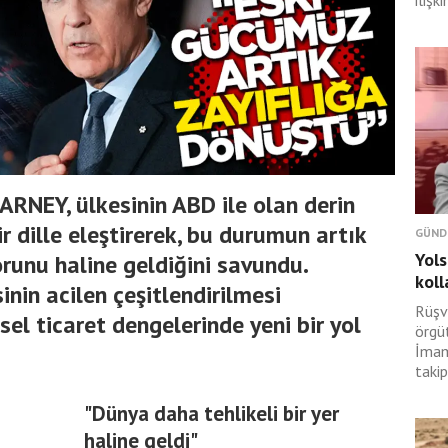
ilişk
RNEY, ülkesinin ABD ile olan derin
r dille eleştirerek, bu durumun artık
GÜND
Yols
runu haline geldiğini savundu.
koll
in acilen çeşitlendirilmesi
Rüşv
sel ticaret dengelerinde yeni bir yol
örgü
İmam
takip
"Dünya daha tehlikeli bir yer
haline geldi"