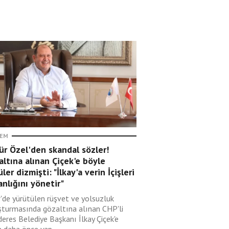
EM
r Özel'den skandal sözler!
ltına alınan Çiçek'e böyle
ler dizmişti: "İlkay'a verin İçişleri
nlığını yönetir"
r'de yürütülen rüşvet ve yolsuzluk
şturmasında gözaltına alınan CHP'li
eres Belediye Başkanı İlkay Çiçek'e