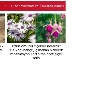
Füze savunması ve İHA’larda kullanılacak! Japonya ordusunda yapay zeka 
 22
Uzun ömürlü çiçekler nelerdir?
i
Balkon, bahçe, iç mekan bitkileri:
motivasyonu arttıran dört çiçek
serisi