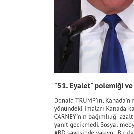
"51. Eyalet" polemiği ve
Donald TRUMP’ın, Kanada’nın 
yönündeki imaları Kanada ka
CARNEY’nin bağımlılığı aza
yanıt gecikmedi. Sosyal med
ABD sayesinde yaşıyor. Bir d