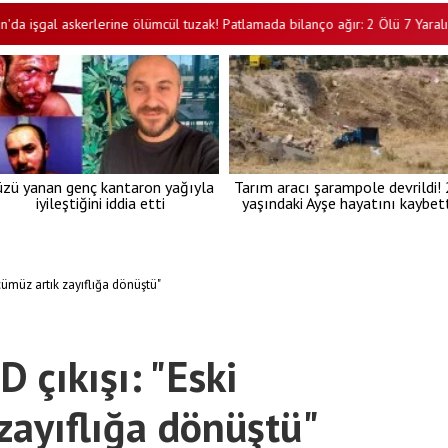
l askerlerine ölümcül tuzak! Patlamada bilanço ağır: 2 Ölü 7 Yaralı
•
üzü yanan genç kantaron yağıyla
Tarım aracı şarampole devrildi!
iyileştiğini iddia etti
yaşındaki Ayşe hayatını kaybett
cümüz artık zayıflığa dönüştü"
 çıkışı: "Eski
zayıflığa dönüştü"