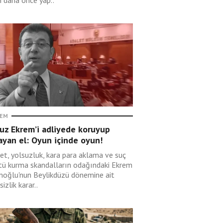
in daha önce yap..
EM
uz Ekrem’i adliyede koruyup
ayan el: Oyun içinde oyun!
et, yolsuzluk, kara para aklama ve suç
tü kurma skandalların odağındaki Ekrem
oğlu'nun Beylikdüzü dönemine ait
sizlik karar..