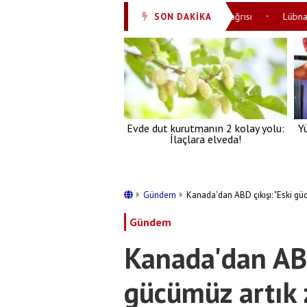
pladı? Vatandaşa ‘Yetmez! Daha çok gönderin’ çağrısı
Lübnan'da işga
SON DAKİKA
•
Evde dut kurutmanın 2 kolay yolu:
Y
İlaçlara elveda!
Gündem
Kanada'dan ABD çıkışı: "Eski gü
Gündem
Kanada'dan ABD
gücümüz artık 