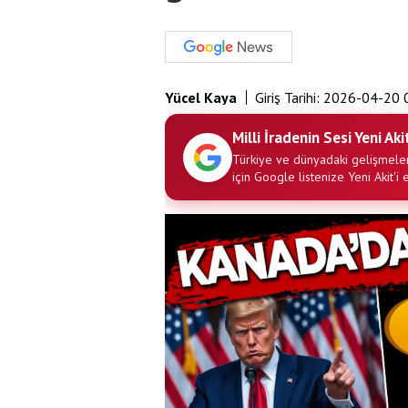
Yücel Kaya
Giriş Tarihi:
2026-04-20 
Milli İradenin Sesi Yeni Aki
Türkiye ve dünyadaki gelişmeler
için Google listenize Yeni Akit'i 