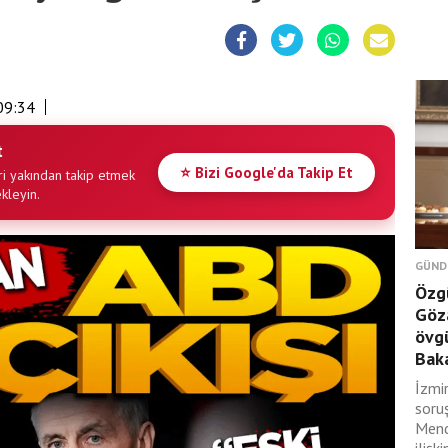
09:34
t
⭐ Bizi Google'da Takip Et
i yakından takip etmek
ekleyin.
GÜND
Özgü
Göza
övgü
Baka
İzmi
soru
Mend