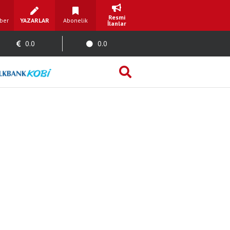
Resmi
ber
YAZARLAR
Abonelik
İlanlar
0.0
0.0