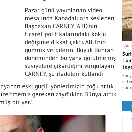
Pazar günü yayınlanan video
mesajında Kanadalılara seslenen
Başbakan CARNEY, ABD’nin
ticaret politikalarındaki köklü
değişime dikkat çekti. ABD’nin
GÜND
gümrük vergilerini Büyük Buhran
Suri
döneminden bu yana görülmemiş
Tüm 
seviyelere çıkardığını vurgulayan
tey
CARNEY, şu ifadeleri kullandı:
Suriy
sefer
 dayanan eski güçlü yönlerimizin çoğu artık
duru
 düzeltmemiz gereken zayıflıklar. Dünya artık
üş bir yer."