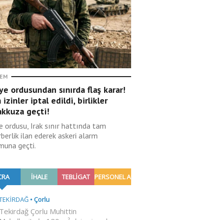
EM
ye ordusundan sınırda flaş karar!
izinler iptal edildi, birlikler
akkuza geçti!
e ordusu, Irak sınır hattında tam
berlik ilan ederek askeri alarm
muna geçti.