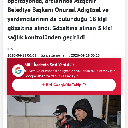
operasyonda, aralarında Ataşehir
Belediye Başkanı Onursal Adıgüzel ve
yardımcılarının da bulunduğu 18 kişi
gözaltına alındı. Gözaltına alınan 5 kişi
sağlık kontrolünden geçirildi.
IHA
2026-04-18 06:08
Güncelleme Tarihi:
2026-04-18 06:13
Milli İradenin Sesi Yeni Akit
Türkiye ve dünyadaki gelişmeleri yakından takip etmek için
Google listenize Yeni Akit'i ekleyin.
⭐ Bizi Google'da Takip Et