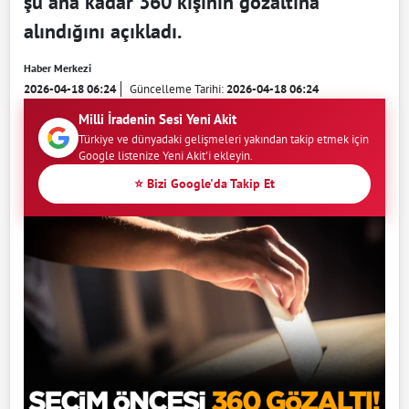
şu ana kadar 360 kişinin gözaltına
alındığını açıkladı.
Haber Merkezi
2026-04-18 06:24
Güncelleme Tarihi:
2026-04-18 06:24
Milli İradenin Sesi Yeni Akit
Türkiye ve dünyadaki gelişmeleri yakından takip etmek için
Google listenize Yeni Akit'i ekleyin.
⭐ Bizi Google'da Takip Et