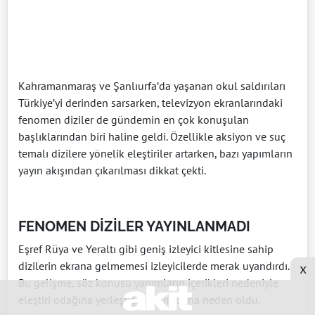
Kahramanmaraş ve Şanlıurfa’da yaşanan okul saldırıları
Türkiye’yi derinden sarsarken, televizyon ekranlarındaki
fenomen diziler de gündemin en çok konuşulan
başlıklarından biri haline geldi. Özellikle aksiyon ve suç
temalı dizilere yönelik eleştiriler artarken, bazı yapımların
yayın akışından çıkarılması dikkat çekti.
FENOMEN DİZİLER YAYINLANMADI
Eşref Rüya ve Yeraltı gibi geniş izleyici kitlesine sahip
dizilerin ekrana gelmemesi izleyicilerde merak uyandırdı.
x
Bu gelişme, söz konusu yapımların içerikleri nedeniyle
eleştiri odağına yerleştiği yorumlarına neden oldu.