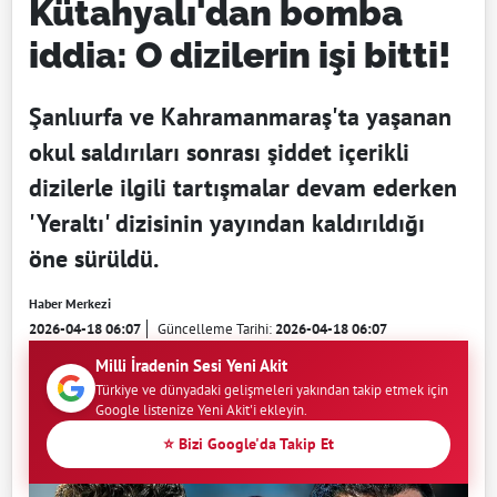
Kütahyalı'dan bomba
iddia: O dizilerin işi bitti!
Şanlıurfa ve Kahramanmaraş'ta yaşanan
okul saldırıları sonrası şiddet içerikli
dizilerle ilgili tartışmalar devam ederken
'Yeraltı' dizisinin yayından kaldırıldığı
öne sürüldü.
Haber Merkezi
2026-04-18 06:07
Güncelleme Tarihi:
2026-04-18 06:07
Milli İradenin Sesi Yeni Akit
Türkiye ve dünyadaki gelişmeleri yakından takip etmek için
Google listenize Yeni Akit'i ekleyin.
⭐ Bizi Google'da Takip Et