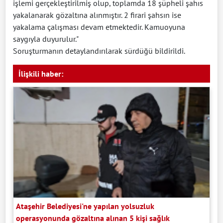
işlemi gerçekleştirilmiş olup, toplamda 18 şüpheli şahıs
yakalanarak gözaltına alınmıştır. 2 firari şahsın ise
yakalama çalışması devam etmektedir. Kamuoyuna
saygıyla duyurulur."
Soruşturmanın detaylandırılarak sürdüğü bildirildi.
İlişkili haber:
Ataşehir Belediyesi'ne yapılan yolsuzluk
operasyonunda gözaltına alınan 5 kişi sağlık