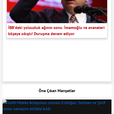
İBB’deki yolsuzluk ağının sonu: İmamoğlu ve avaneleri
köşeye sıkıştı! Duruşma devam ediyor
Öne Çıkan Manşetler