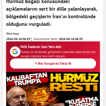
Hürmüz Boğazı konusundaki
açıklamalarını sert bir dille yalanlayarak,
bölgedeki geçişlerin İran’ın kontrolünde
olduğunu vurguladı.
Yücel Kaya
2026-04-18 06:29
Güncelleme Tarihi:
2026-04-18 06:29
Milli İradenin Sesi Yeni Akit
Türkiye ve dünyadaki gelişmeleri yakından takip etmek için
Google listenize Yeni Akit'i ekleyin.
⭐ Bizi Google'da Takip Et