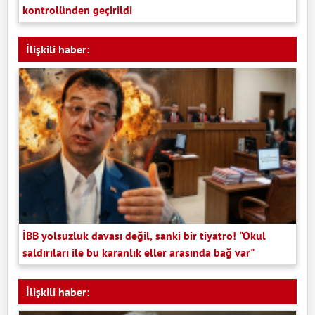
kontrolünden geçirildi
İlişkili haber:
İBB yolsuzluk davası değil, sanki bir tiyatro! "Okul
saldırıları ile bu karanlık eller arasında bağ var"
İlişkili haber: