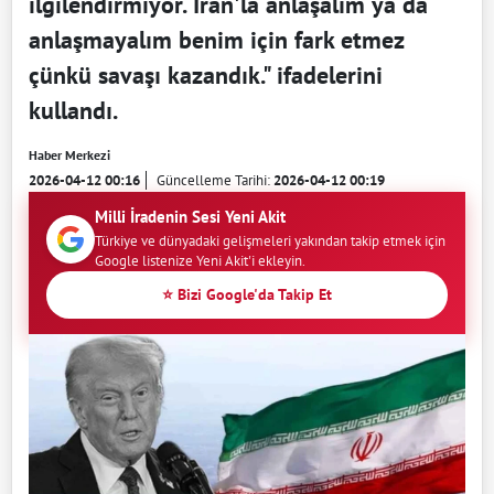
ilgilendirmiyor. İran'la anlaşalım ya da
anlaşmayalım benim için fark etmez
çünkü savaşı kazandık." ifadelerini
kullandı.
Haber Merkezi
2026-04-12 00:16
Güncelleme Tarihi:
2026-04-12 00:19
Milli İradenin Sesi Yeni Akit
Türkiye ve dünyadaki gelişmeleri yakından takip etmek için
Google listenize Yeni Akit'i ekleyin.
⭐ Bizi Google'da Takip Et