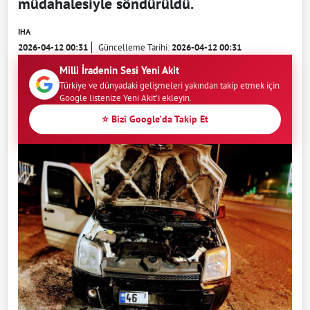
müdahalesiyle söndürüldü.
IHA
2026-04-12 00:31
Güncelleme Tarihi:
2026-04-12 00:31
Milli İradenin Sesi Yeni Akit
Türkiye ve dünyadaki gelişmeleri yakından takip etmek için
Google listenize Yeni Akit'i ekleyin.
⭐ Bizi Google'da Takip Et