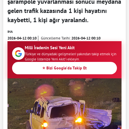
şarampole yuvarlanması sonucu meydana
gelen trafik kazasında 1 kişi hayatını
kaybetti, 1 kişi ağır yaralandı.
IHA
2026-04-12 00:10
Güncelleme Tarihi:
2026-04-12 00:10
Milli İradenin Sesi Yeni Akit
Türkiye ve dünyadaki gelişmeleri yakından takip etmek için
Google listenize Yeni Akit'i ekleyin.
⭐ Bizi Google'da Takip Et