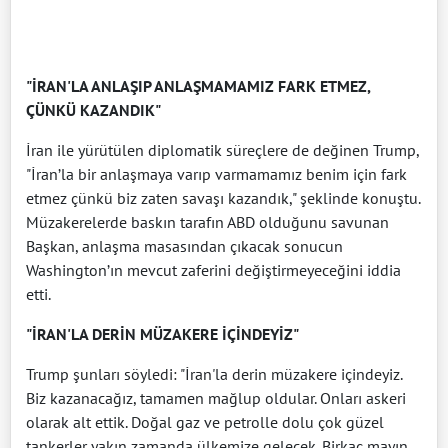
"İRAN'LA ANLAŞIP ANLAŞMAMAMIZ FARK ETMEZ,
ÇÜNKÜ KAZANDIK"
İran ile yürütülen diplomatik süreçlere de değinen Trump,
"İran’la bir anlaşmaya varıp varmamamız benim için fark
etmez çünkü biz zaten savaşı kazandık," şeklinde konuştu.
Müzakerelerde baskın tarafın ABD olduğunu savunan
Başkan, anlaşma masasından çıkacak sonucun
Washington’ın mevcut zaferini değiştirmeyeceğini iddia
etti.
"İRAN'LA DERİN MÜZAKERE İÇİNDEYİZ"
Trump şunları söyledi: "İran'la derin müzakere içindeyiz.
Biz kazanacağız, tamamen mağlup oldular. Onları askeri
olarak alt ettik. Doğal gaz ve petrolle dolu çok güzel
tankerler yakın zamanda ülkemize gelecek. Birkaç mayın