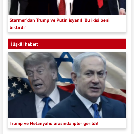
Starmer'dan Trump ve Putin isyanı! 'Bu ikisi beni
bıktırdı'
İlişkili haber:
Trump ve Netanyahu arasında ipler gerildi!