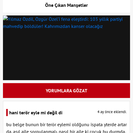
Öne Çıkan Manşetler
YORUMLARA GÖZAT
4 ay önce eklendi.
hani terör eyle mi değil di
bu belge bunun bir terör eylemi oldğunu ispata yterde artar
da. asıl aile sorgulanmalı. nasıl bir aile ki çocuk bu durmda.