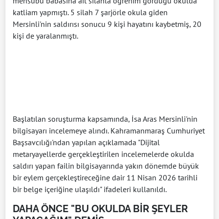
mensubu babasına ait silahla öğrenim gördüğü okulda
katliam yapmıştı. 5 silah 7 şarjörle okula giden
Mersinli'nin saldırısı sonucu 9 kişi hayatını kaybetmiş, 20
kişi de yaralanmıştı.
Başlatılan soruşturma kapsamında, İsa Aras Mersinli'nin
bilgisayarı incelemeye alındı. Kahramanmaraş Cumhuriyet
Başsavcılığı'ndan yapılan açıklamada "Dijital
metaryayellerde gerçekleştirilen incelemelerde okulda
saldırı yapan failin bilgisayarında yakın dönemde büyük
bir eylem gerçekleştireceğine dair 11 Nisan 2026 tarihli
bir belge içeriğine ulaşıldı" ifadeleri kullanıldı.
DAHA ÖNCE "BU OKULDA BİR ŞEYLER