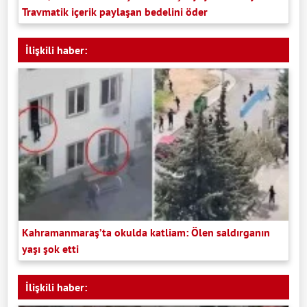
Travmatik içerik paylaşan bedelini öder
İlişkili haber:
Kahramanmaraş’ta okulda katliam: Ölen saldırganın
yaşı şok etti
İlişkili haber: