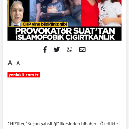
-
yeniakit.com.tr
CHP’liler, “Suçun şahsiliği” ilkesinden bihaber… Özellikle