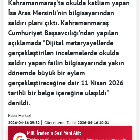
Kahramanmaraş'ta okulda katliam yapan
İsa Aras Mersinli'nin bilgisayarından
saldırı planı çıktı. Kahramanmaraş
Cumhuriyet Başsavcılığı'ndan yapılan
açıklamada "Dijital metaryayellerde
gerçekleştirilen incelemelerde okulda
saldırı yapan failin bilgisayarında yakın
dönemde büyük bir eylem
gerçekleştireceğine dair 11 Nisan 2026
tarihli bir belge içereğine ulaşıldı"
denildi.
Haber Merkezi
2026-04-16 09:32
Güncelleme Tarihi:
2026-04-16 10:01
Milli İradenin Sesi Yeni Akit
Türkiye ve dünyadaki gelişmeleri yakından takip etmek için