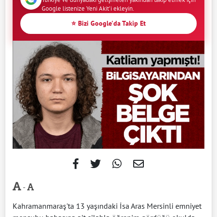
Google listenize Yeni Akit'i ekleyin.
⭐ Bizi Google'da Takip Et
-
Kahramanmaraş'ta 13 yaşındaki İsa Aras Mersinli emniyet