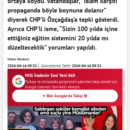
ortaya koydu. Vatandaşlar, “İslam karşıtı
propaganda böyle boynuna dolanır”
diyerek CHP’li Özçağdaş’a tepki gösterdi.
Ayrıca CHP’li isme, “Sizin 100 yılda içine
ettiğiniz eğitim sistemini 20 yılda mı
düzeltecektik” yorumları yapıldı.
Haber Merkezi
2026-04-16 09:32
Güncelleme Tarihi:
2026-04-16 09:32
Milli İradenin Sesi Yeni Akit
Türkiye ve dünyadaki gelişmeleri yakından takip etmek için
Google listenize Yeni Akit'i ekleyin.
⭐ Bizi Google'da Takip Et