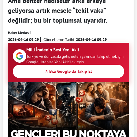
Ama benzer hadiseler arka arkaya
geliyorsa artık mesele “tekil vaka”
değildir; bu bir toplumsal uyarıdır.
Haber Merkezi
2026-04-16 09:29
Güncelleme Tarihi:
2026-04-16 09:29
Milli İradenin Sesi Yeni Akit
Türkiye ve dünyadaki gelişmeleri yakından takip etmek için
Google listenize Yeni Akit'i ekleyin.
⭐ Bizi Google'da Takip Et