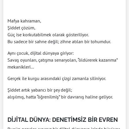
Mafya kahraman,
Şiddet çözüm,
Güç ise korkutabilmek olarak gösteriliyor.
Bu sadece bir sahne değil; zihne atılan bir tohumdur.
Aynı çocuk, dijital dünyaya giriyor:
Savaş oyunları, çatışma senaryoları, “öldürerek kazanma”
mekanikleri…
Gerçek ile kurgu arasındaki çizgi zamanla siliniyor.
Şiddet artık yabancı bir şey değil;
alışılmış, hatta “öğrenilmiş” bir davranış haline geliyor.
DİJİTAL DÜNYA: DENETİMSİZ BİR EVREN
Bugün gençler, sınırsız bir dijital dünyanın içinde büyüyor.