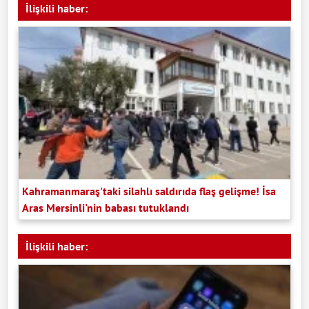
İlişkili haber:
Kahramanmaraş'taki silahlı saldırıda flaş gelişme! İsa
Aras Mersinli'nin babası tutuklandı
İlişkili haber: