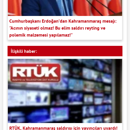
Cumhurbaşkanı Erdoğan’dan Kahramanmaraş mesajı:
"Acının siyaseti olmaz! Bu elim saldırı reyting ve
polemik malzemesi yapılamaz!"
İlişkili haber:
RTÜK, Kahramanmaraş saldırısı için yayıncıları uyardı!