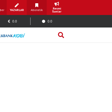
Resmi
ber
YAZARLAR
Abonelik
İlanlar
0.0
0.0