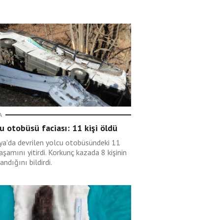
A
u otobüsü faciası: 11 kişi öldü
rya'da devrilen yolcu otobüsündeki 11
yaşamını yitirdi. Korkunç kazada 8 kişinin
andığını bildirdi.