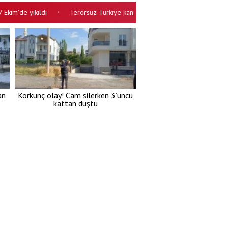
 yıkıldı
Terörsüz Türkiye kanunu: Çerçeve yasa kabul edildi
İ
•
•
an
Korkunç olay! Cam silerken 3’üncü
kattan düştü