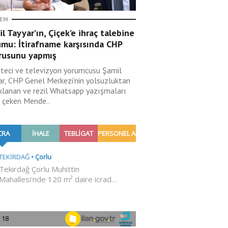
EM
l Tayyar’ın, Çiçek’e ihraç talebine
umu: İtirafname karşısında CHP
rusunu yapmış
teci ve televizyon yorumcusu Şamil
ar, CHP Genel Merkezi’nin yolsuzluktan
klanan ve rezil Whatsapp yazışmaları
i çeken Mende..