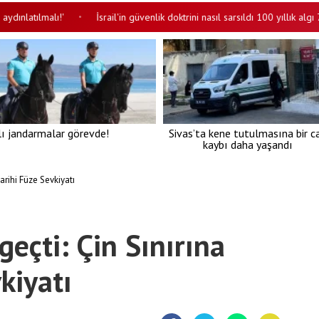
lmalı!'
İsrail'in güvenlik doktrini nasıl sarsıldı 100 yıllık algı 7 Ekim’de
•
lı jandarmalar görevde!
Sivas’ta kene tutulmasına bir c
kaybı daha yaşandı
arihi Füze Sevkiyatı
eçti: Çin Sınırına
kiyatı