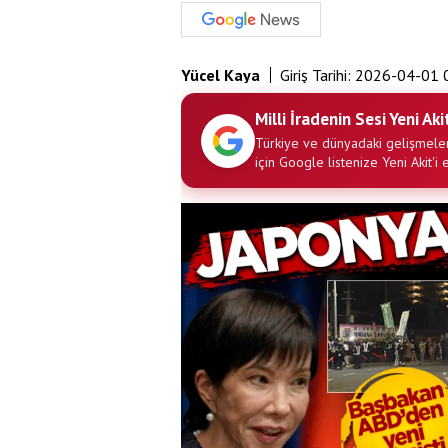
Yücel Kaya
Giriş Tarihi:
2026-04-01 
Milli İradenin Sesi Yeni Aki
Türkiye ve dünyadaki gelişmeler
için Google listenize Yeni Akit'i 