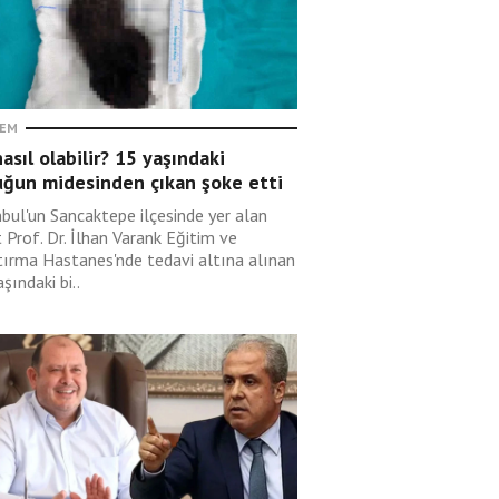
EM
asıl olabilir? 15 yaşındaki
uğun midesinden çıkan şoke etti
nbul'un Sancaktepe ilçesinde yer alan
 Prof. Dr. İlhan Varank Eğitim ve
tırma Hastanes'nde tedavi altına alınan
şındaki bi..