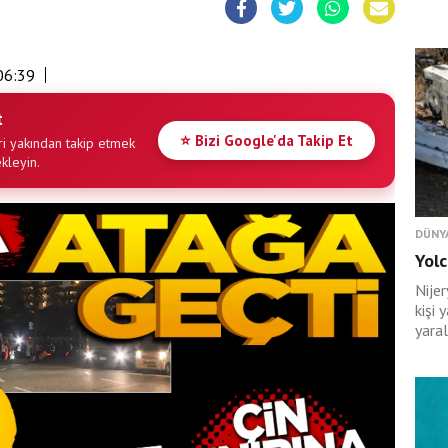
06:39
t
⭐ Bizi Google'da Takip Et
i yakından takip etmek
ekleyin.
DÜNY
Yolc
Nije
kişi 
yaral