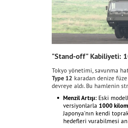
"Stand-off" Kabiliyeti:
Tokyo yönetimi, savunma hat
Type 12
karadan denize füze s
devreye aldı. Bu hamlenin str
Menzil Artışı:
Eski modell
versiyonlarla
1000 kilom
Japonya'nın kendi toprak
hedefleri vurabilmesi an