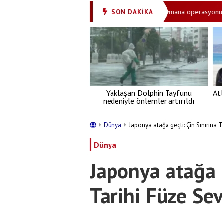
ürüldüler iddiası! HÜDA PAR Milletvekili Dinç: 'Haymana operasyonu aydınlatı
SON DAKİKA
Yaklaşan Dolphin Tayfunu
At
nedeniyle önlemler artırıldı
Dünya
Japonya atağa geçti: Çin Sınırına T
Dünya
Japonya atağa g
Tarihi Füze Sev