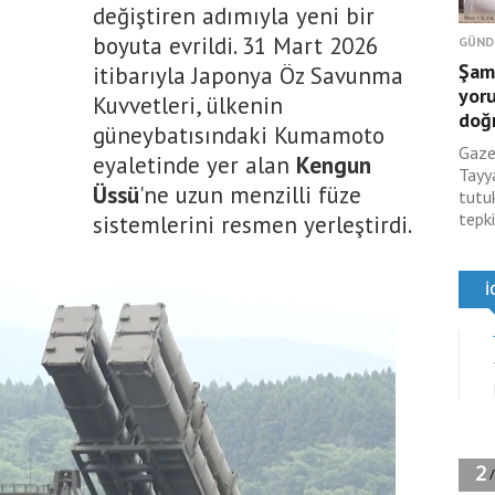
değiştiren adımıyla yeni bir
boyuta evrildi. 31 Mart 2026
GÜND
Şami
itibarıyla Japonya Öz Savunma
yor
Kuvvetleri, ülkenin
doğ
güneybatısındaki Kumamoto
Gaze
eyaletinde yer alan
Kengun
Tayy
Üssü
'ne uzun menzilli füze
tutu
tepk
sistemlerini resmen yerleştirdi.