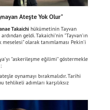
Oynayan Ateşte Yok Olur"
anae Takaichi
hükümetinin Tayvan
 ardından geldi. Takaichi'nin "Tayvan'ın
ık meselesi" olarak tanımlaması Pekin'i
nya’yı "askerileşme eğilimi" göstermekle
:
teşle oynamayı bırakmalıdır. Tarihi
u tehlikeli adımları karşılıksız