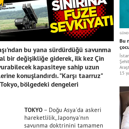
GÜND
Bu n
çoc
vaşı'ndan bu yana sürdürdüğü savunma
İsta
l bir değişikliğe giderek, ilk kez Çin
Şehit
vurabilecek kapasiteye sahip uzun
Araş
15 ya
lerine konuşlandırdı. "Karşı taarruz"
 Tokyo, bölgedeki dengeleri
TOKYO
– Doğu Asya'da askeri
hareketlilik, Japonya'nın
savunma doktrinini tamamen