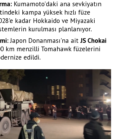
rma:
Kumamoto'daki ana sevkiyatın
etindeki kampa yüksek hızlı füze
 2028'e kadar Hokkaido ve Miyazaki
stemlerin kurulması planlanıyor.
mi:
Japon Donanması'na ait
JS Chokai
0 km menzilli Tomahawk füzelerini
dernize edildi.