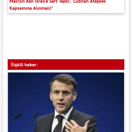
Macron’dan İsrail’e Sert Tepki: "Lübnan Ateşkes
Kapsamına Alınmalı!"
İlişkili haber: