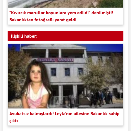
“Kıvırcık marullar koyunlara yem edildi” denilmişti!
Bakanlıktan fotoğraflı yanıt geldi
İlişkili haber:
Avukatsız kalmışlardı! Leyla’nın ailesine Bakanlık sahip
çıktı