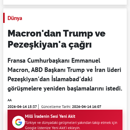
Dünya
Macron'dan Trump ve
Pezeşkiyan'a çağrı
Fransa Cumhurbaşkanı Emmanuel
Macron, ABD Başkanı Trump ve İran lideri
Pezeşkiyan'dan İslamabad'daki
görüşmelere yeniden başlamalarını istedi.
AA
2026-04-14 15:37
Güncelleme Tarihi:
2026-04-14 16:07
Milli İradenin Sesi Yeni Akit
Türkiye ve dünyadaki gelişmeleri yakından takip etmek için
Google listenize Yeni Akit'i ekleyin.