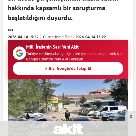
hakkında kapsamlı bir soruşturma
başlatıldığını duyurdu.
IHA
2026-04-14 15:22
Güncelleme Tarihi:
2026-04-14 15:22
Milli İradenin Sesi Yeni Akit
Türkiye ve dünyadaki gelişmeleri yakından takip etmek için
Google listenize Yeni Akit'i ekleyin.
⭐ Bizi Google'da Takip Et
x