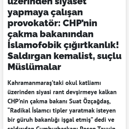
üzerinden siyaset
yapmaya çalışan
provokatör: CHP’nin
çakma bakanından
İslamofobik çığırtkanlık!
Saldırgan kemalist, suçlu
Müslümalar
Kahramanmaraş’taki okul katliamı
üzerinden siyasi rant devşirmeye kalkan
CHP’nin çakma bakanı Suat Özçağdaş,
“Radikal İslamcı tipler yaratmak isteyen
bir güruh bakanlığı işgal etmiş” dedi ve
saldırıdan Cumhurbaşkanı Recep Tayyip