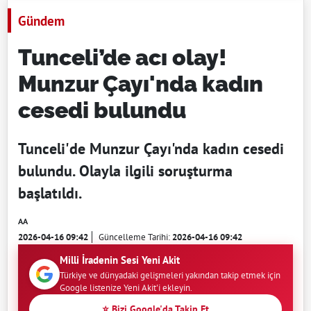
Gündem
Tunceli’de acı olay!
Munzur Çayı'nda kadın
cesedi bulundu
Tunceli'de Munzur Çayı'nda kadın cesedi
bulundu. Olayla ilgili soruşturma
başlatıldı.
AA
2026-04-16 09:42
Güncelleme Tarihi:
2026-04-16 09:42
Milli İradenin Sesi Yeni Akit
Türkiye ve dünyadaki gelişmeleri yakından takip etmek için
Google listenize Yeni Akit'i ekleyin.
⭐ Bizi Google'da Takip Et