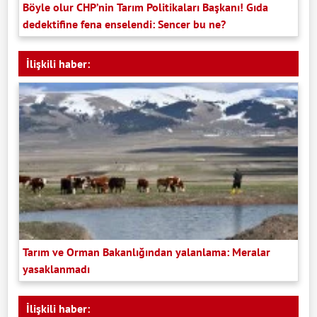
Böyle olur CHP’nin Tarım Politikaları Başkanı! Gıda
dedektifine fena enselendi: Sencer bu ne?
İlişkili haber:
Tarım ve Orman Bakanlığından yalanlama: Meralar
yasaklanmadı
İlişkili haber: