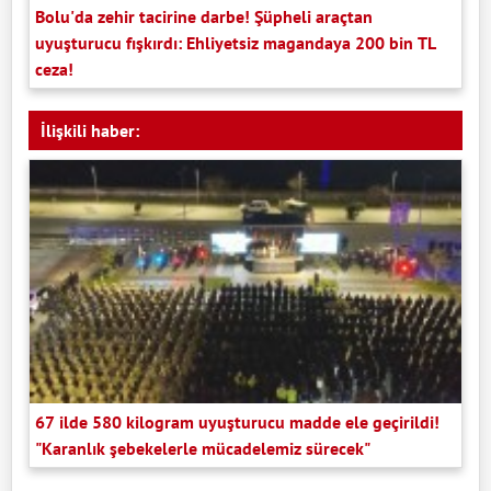
Bolu'da zehir tacirine darbe! Şüpheli araçtan
uyuşturucu fışkırdı: Ehliyetsiz magandaya 200 bin TL
ceza!
İlişkili haber:
67 ilde 580 kilogram uyuşturucu madde ele geçirildi!
"Karanlık şebekelerle mücadelemiz sürecek"