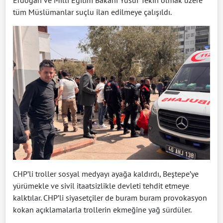
Erdoğan ve Milli Eğitim Bakanı Yusuf Tekin olmak üzere
tüm Müslümanlar suçlu ilan edilmeye çalışıldı.
CHP’li troller sosyal medyayı ayağa kaldırdı, Beştepe’ye
yürümekle ve sivil itaatsizlikle devleti tehdit etmeye
kalktılar. CHP’li siyasetçiler de buram buram provokasyon
kokan açıklamalarla trollerin ekmeğine yağ sürdüler.