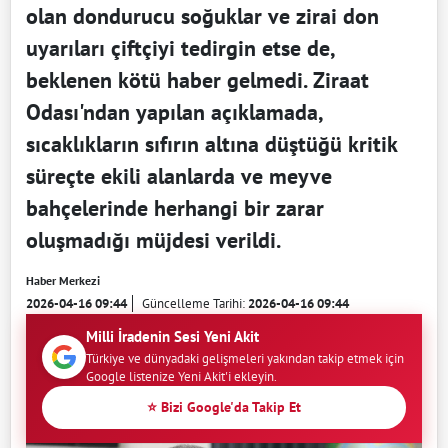
olan dondurucu soğuklar ve zirai don
uyarıları çiftçiyi tedirgin etse de,
beklenen kötü haber gelmedi. Ziraat
Odası'ndan yapılan açıklamada,
sıcaklıkların sıfırın altına düştüğü kritik
süreçte ekili alanlarda ve meyve
bahçelerinde herhangi bir zarar
oluşmadığı müjdesi verildi.
Haber Merkezi
2026-04-16 09:44
Güncelleme Tarihi:
2026-04-16 09:44
Milli İradenin Sesi Yeni Akit
Türkiye ve dünyadaki gelişmeleri yakından takip etmek için
Google listenize Yeni Akit'i ekleyin.
⭐ Bizi Google'da Takip Et