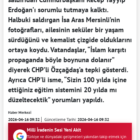
Erdoğan’ı sorumlu tutmaya kalktı.
Halbuki saldırgan İsa Aras Mersinli’nin
fotoğrafları, ailesinin seküler bir yaşam
sürdüğünü ve kemalist çizgide olduklarını
ortaya koydu. Vatandaşlar, “İslam karşıtı
propaganda böyle boynuna dolanır”
diyerek CHP’li Özçağdaş’a tepki gösterdi.
Ayrıca CHP’li isme, “Sizin 100 yılda içine
ettiğiniz eğitim sistemini 20 yılda mı
düzeltecektik” yorumları yapıldı.
Haber Merkezi
2026-04-16 09:32
Güncelleme Tarihi:
2026-04-16 09:32
Milli İradenin Sesi Yeni Akit
Türkiye ve dünyadaki gelişmeleri yakından takip etmek için