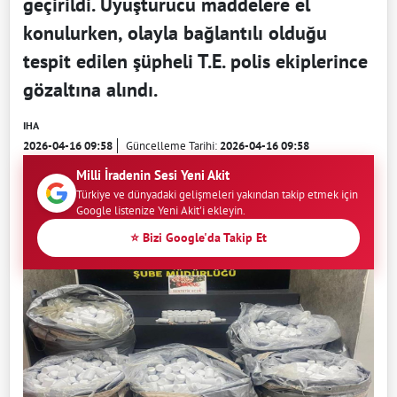
geçirildi. Uyuşturucu maddelere el
konulurken, olayla bağlantılı olduğu
tespit edilen şüpheli T.E. polis ekiplerince
gözaltına alındı.
IHA
2026-04-16 09:58
Güncelleme Tarihi:
2026-04-16 09:58
Milli İradenin Sesi Yeni Akit
Türkiye ve dünyadaki gelişmeleri yakından takip etmek için
Google listenize Yeni Akit'i ekleyin.
⭐ Bizi Google'da Takip Et