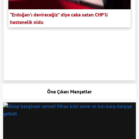
“Erdoğan’ı devireceğiz” diye caka satan CHP’li
hastanelik oldu
Öne Çıkan Manşetler