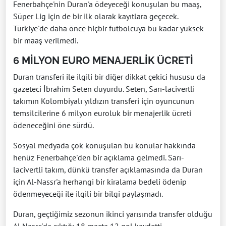
Fenerbahçe'nin Duran'a ödeyeceği konuşulan bu maaş,
Süper Lig için de bir ilk olarak kayıtlara geçecek.
Türkiye'de daha önce hiçbir futbolcuya bu kadar yüksek
bir maaş verilmedi.
6 MİLYON EURO MENAJERLİK ÜCRETİ
Duran transferi ile ilgili bir diğer dikkat çekici hususu da
gazeteci İbrahim Seten duyurdu. Seten, Sarı-lacivertli
takımın Kolombiyalı yıldızın transferi için oyuncunun
temsilcilerine 6 milyon euroluk bir menajerlik ücreti
ödeneceğini öne sürdü.
Sosyal medyada çok konuşulan bu konular hakkında
henüz Fenerbahçe'den bir açıklama gelmedi. Sarı-
lacivertli takım, dünkü transfer açıklamasında da Duran
için Al-Nassr'a herhangi bir kiralama bedeli ödenip
ödenmeyeceği ile ilgili bir bilgi paylaşmadı.
Duran, geçtiğimiz sezonun ikinci yarısında transfer olduğu
Al Nassr'da çıktığı 18 maçta 12 gol kaydetti.