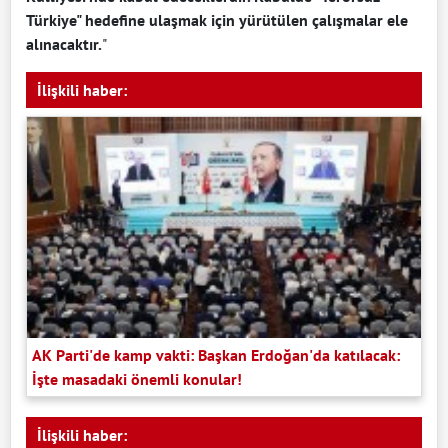
Türkiye" hedefine ulaşmak için yürütülen çalışmalar ele
alınacaktır.
"
İlişkili haber:
AK Parti'de kamp vakti: Başkan Erdoğan'da katılacak:
İşte masadaki önemli konular!
İlişkili haber: