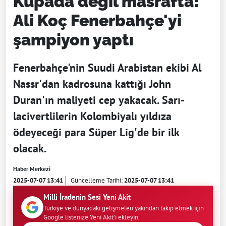
Kupada değil masrafta!
Ali Koç Fenerbahçe'yi
şampiyon yaptı
Fenerbahçe'nin Suudi Arabistan ekibi Al
Nassr'dan kadrosuna kattığı John
Duran'ın maliyeti cep yakacak. Sarı-
lacivertlilerin Kolombiyalı yıldıza
ödeyeceği para Süper Lig'de bir ilk
olacak.
Haber Merkezi
2025-07-07 13:41
Güncelleme Tarihi:
2025-07-07 13:41
Milli İradenin Sesi Yeni Akit
Türkiye ve dünyadaki gelişmeleri yakından takip etmek için
Google listenize Yeni Akit'i ekleyin.