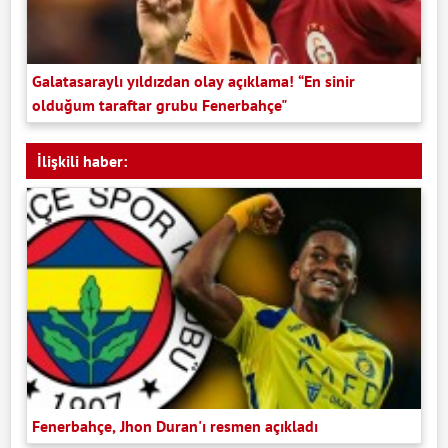
Galatasaraylı yıldızdan olay açıklama! “En sinir
olduğum taraftar grubu Fenerbahçe"
İlişkili haber:
Fenerbahçe, Jhon Duran'ı resmen açıkladı