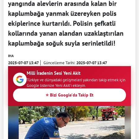
yangında alevlerin arasında kalan bir
kaplumbağa yanmak üzereyken polis
ekiplerince kurtarıldı. Polisin şefkatli
kollarında yanan alandan uzaklaştırılan
kaplumbağa soğuk suyla serinletildi!
IHA
2025-07-07 13:47
Güncelleme Tarihi:
2025-07-07 13:47
Milli İradenin Sesi Yeni Akit
Türkiye ve dünyadaki gelişmeleri yakından takip etmek için
Google listenize Yeni Akit'i ekleyin.
⭐ Bizi Google'da Takip Et