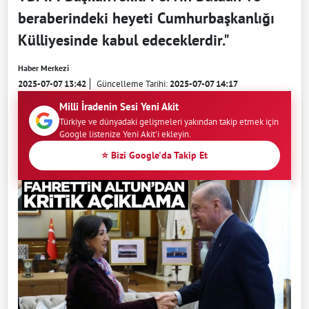
beraberindeki heyeti Cumhurbaşkanlığı
Külliyesinde kabul edeceklerdir."
Haber Merkezi
2025-07-07 13:42
Güncelleme Tarihi:
2025-07-07 14:17
Milli İradenin Sesi Yeni Akit
Türkiye ve dünyadaki gelişmeleri yakından takip etmek için
Google listenize Yeni Akit'i ekleyin.
⭐ Bizi Google'da Takip Et