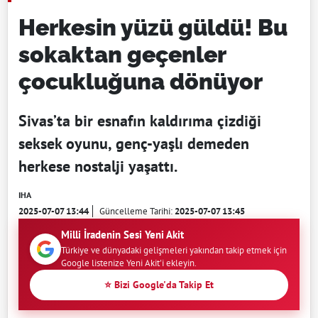
Herkesin yüzü güldü! Bu
sokaktan geçenler
çocukluğuna dönüyor
Sivas’ta bir esnafın kaldırıma çizdiği
seksek oyunu, genç-yaşlı demeden
herkese nostalji yaşattı.
IHA
2025-07-07 13:44
Güncelleme Tarihi:
2025-07-07 13:45
Milli İradenin Sesi Yeni Akit
Türkiye ve dünyadaki gelişmeleri yakından takip etmek için
Google listenize Yeni Akit'i ekleyin.
⭐ Bizi Google'da Takip Et