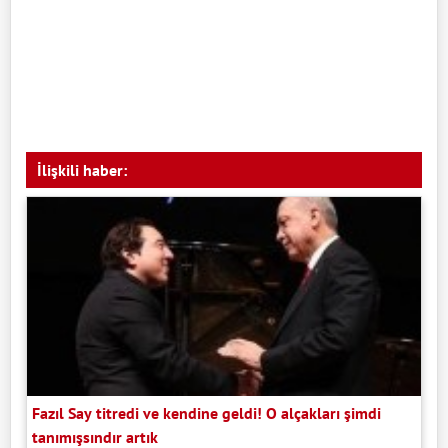
İlişkili haber:
Fazıl Say titredi ve kendine geldi! O alçakları şimdi
tanımışsındır artık