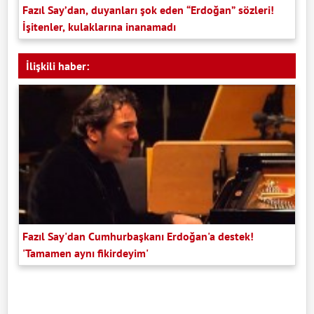
Fazıl Say’dan, duyanları şok eden “Erdoğan” sözleri!
İşitenler, kulaklarına inanamadı
İlişkili haber:
Fazıl Say'dan Cumhurbaşkanı Erdoğan'a destek!
'Tamamen aynı fikirdeyim'