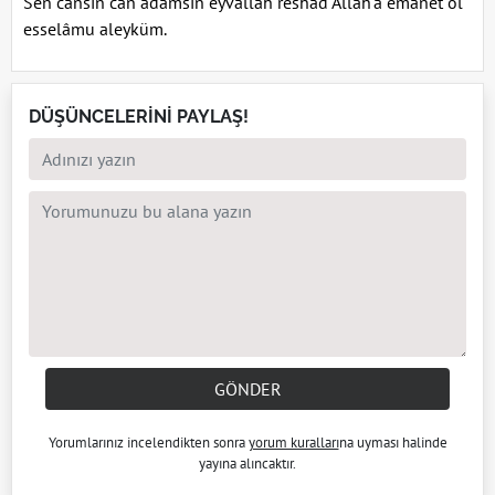
Sen cansın can adamsın eyvallah reshad Allah'a emanet ol
esselâmu aleyküm.
DÜŞÜNCELERİNİ PAYLAŞ!
GÖNDER
Yorumlarınız incelendikten sonra
yorum kuralları
na uyması halinde
yayına alıncaktır.