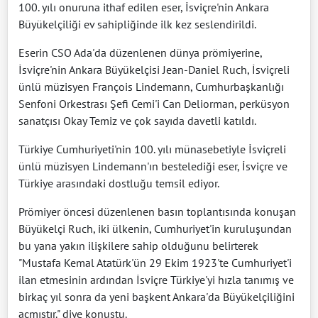
100. yılı onuruna ithaf edilen eser, İsviçre'nin Ankara
Büyükelçiliği ev sahipliğinde ilk kez seslendirildi.
Eserin CSO Ada'da düzenlenen dünya prömiyerine,
İsviçre'nin Ankara Büyükelçisi Jean-Daniel Ruch, İsviçreli
ünlü müzisyen François Lindemann, Cumhurbaşkanlığı
Senfoni Orkestrası Şefi Cemi'i Can Deliorman, perküsyon
sanatçısı Okay Temiz ve çok sayıda davetli katıldı.
Türkiye Cumhuriyeti'nin 100. yılı münasebetiyle İsviçreli
ünlü müzisyen Lindemann'ın bestelediği eser, İsviçre ve
Türkiye arasındaki dostluğu temsil ediyor.
Prömiyer öncesi düzenlenen basın toplantısında konuşan
Büyükelçi Ruch, iki ülkenin, Cumhuriyet'in kuruluşundan
bu yana yakın ilişkilere sahip olduğunu belirterek
"Mustafa Kemal Atatürk'ün 29 Ekim 1923'te Cumhuriyet'i
ilan etmesinin ardından İsviçre Türkiye'yi hızla tanımış ve
birkaç yıl sonra da yeni başkent Ankara'da Büyükelçiliğini
açmıştır." diye konuştu.