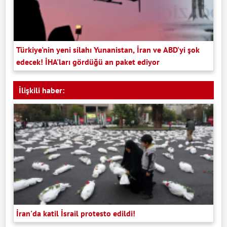
Türkiye'nin yeni silahı Yunanistan, İran ve ABD'yi şok
edecek! İHA'ları gördüğü an paket ediyor
İlişkili haber:
İran'da katil İsrail protesto edildi!