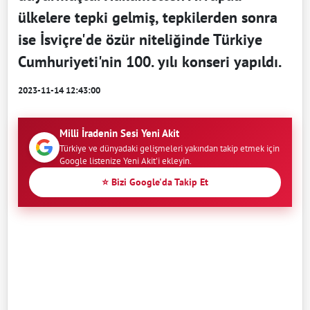
ülkelere tepki gelmiş, tepkilerden sonra
ise İsviçre'de özür niteliğinde Türkiye
Cumhuriyeti'nin 100. yılı konseri yapıldı.
2023-11-14 12:43:00
Milli İradenin Sesi Yeni Akit
Türkiye ve dünyadaki gelişmeleri yakından takip etmek için
Google listenize Yeni Akit'i ekleyin.
⭐ Bizi Google'da Takip Et