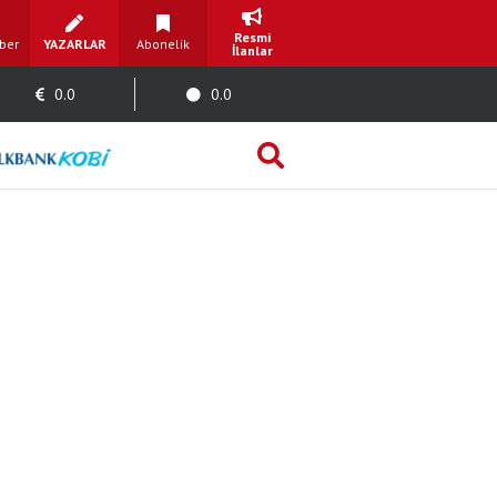
Resmi
ber
YAZARLAR
Abonelik
İlanlar
0.0
0.0