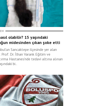
EM
asıl olabilir? 15 yaşındaki
uğun midesinden çıkan şoke etti
nbul'un Sancaktepe ilçesinde yer alan
 Prof. Dr. İlhan Varank Eğitim ve
tırma Hastanes'nde tedavi altına alınan
şındaki bi..