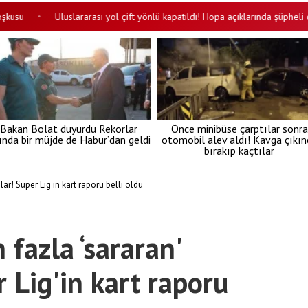
u
Uluslararası yol çift yönlü kapatıldı! Hopa açıklarında şüpheli deniz
•
Bakan Bolat duyurdu Rekorlar
Önce minibüse çarptılar sonra
lında bir müjde de Habur’dan geldi
otomobil alev aldı! Kavga çıkın
bırakıp kaçtılar
lar! Süper Lig'in kart raporu belli oldu
 fazla ‘sararan'
 Lig'in kart raporu