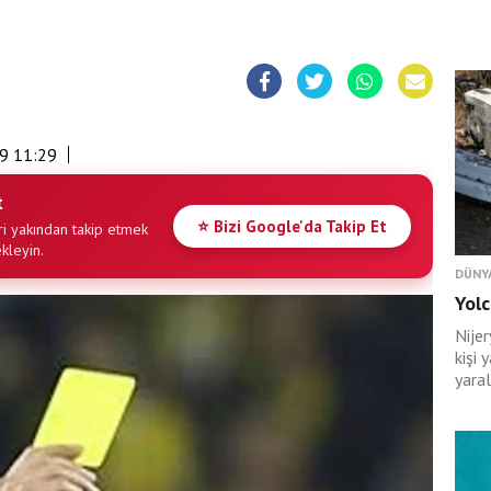
9 11:29
t
⭐ Bizi Google'da Takip Et
i yakından takip etmek
ekleyin.
DÜNY
Yolc
Nije
kişi 
yaral