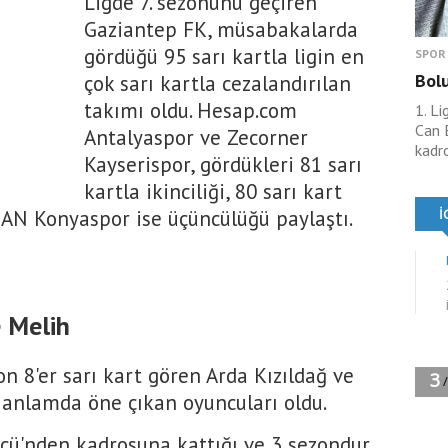
Ligde 7. sezonunu geçiren
Gaziantep FK, müsabakalarda
gördüğü 95 sarı kartla ligin en
SPOR
Bolu
çok sarı kartla cezalandırılan
takımı oldu. Hesap.com
1. Li
Can 
Antalyaspor ve Zecorner
kadr
Kayserispor, gördükleri 81 sarı
kartla ikinciliği, 80 sarı kart
N Konyaspor ise üçüncülüğü paylaştı.
e Melih
on 8'er sarı kart gören Arda Kızıldağ ve
 anlamda öne çıkan oyuncuları oldu.
cü'nden kadrosuna kattığı ve 3 sezondur