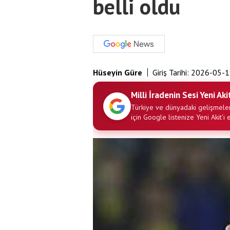
belli oldu
Hüseyin Güre
Giriş Tarihi:
2026-05-1
Milli İradenin Sesi Yeni Aki
Türkiye ve dünyadaki gelişmeler
için Google listenize Yeni Akit'i 