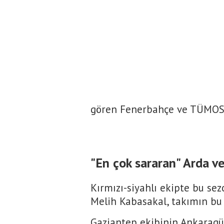
gören Fenerbahçe ve TÜMOSA
"En çok sararan" Arda v
Kırmızı-siyahlı ekipte bu sez
Melih Kabasakal, takımın bu
Gaziantep ekibinin Ankaragü