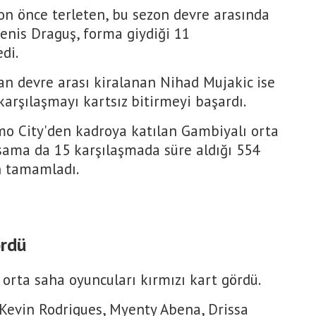
zon önce terleten, bu sezon devre arasında
enis Draguş, forma giydiği 11
di.
dan devre arası kiralanan Nihad Mujakic ise
arşılaşmayı kartsız bitirmeyi başardı.
o City'den kadroya katılan Gambiyalı orta
ama da 15 karşılaşmada süre aldığı 554
n tamamladı.
ördü
rta saha oyuncuları kırmızı kart gördü.
Kevin Rodrigues, Myenty Abena, Drissa