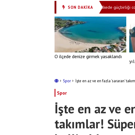
İslamabad üç ülkenin renklerine büründü! Kardeş ülkede güçbirliği coşkus
SON DAKİKA
O ilçede denize girmek yasaklandı
yı
Spor
İşte en az ve en fazla ‘sararan' takım
Spor
İşte en az ve en
takımlar! Süper