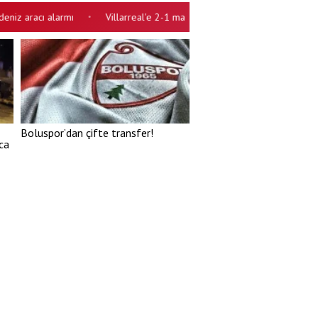
 aracı alarmı
Villarreal'e 2-1 mağlup oldu! Galatasaray'dan lig önces
•
Boluspor’dan çifte transfer!
ca