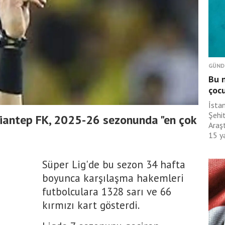
GÜND
Bu n
çoc
İsta
Şehit
ziantep FK, 2025-26 sezonunda "en çok
Araş
15 ya
Süper Lig'de bu sezon 34 hafta
boyunca karşılaşma hakemleri
futbolculara 1328 sarı ve 66
kırmızı kart gösterdi.