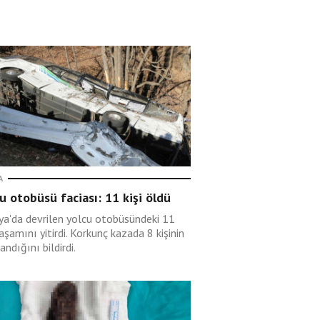
A
u otobüsü faciası: 11 kişi öldü
rya'da devrilen yolcu otobüsündeki 11
yaşamını yitirdi. Korkunç kazada 8 kişinin
andığını bildirdi.