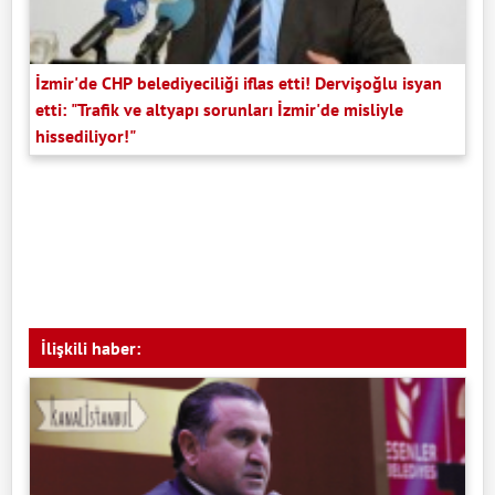
İzmir'de CHP belediyeciliği iflas etti! Dervişoğlu isyan
etti: "Trafik ve altyapı sorunları İzmir'de misliyle
hissediliyor!"
İlişkili haber: