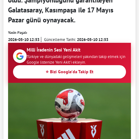
Galatasaray, Kasımpaşa ile 17 Mayıs
Pazar günü oynayacak.
Yasin Paşalı
2026-05-10 12:53
Güncelleme Tarihi:
2026-05-10 12:53
Milli İradenin Sesi Yeni Akit
Türkiye ve dünyadaki gelişmeleri yakından takip etmek için
Google listenize Yeni Akit'i ekleyin.
⭐ Bizi Google'da Takip Et