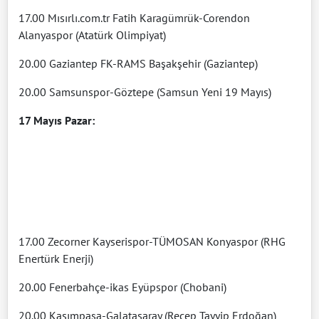
17.00 Mısırlı.com.tr Fatih Karagümrük-Corendon
Alanyaspor (Atatürk Olimpiyat)
20.00 Gaziantep FK-RAMS Başakşehir (Gaziantep)
20.00 Samsunspor-Göztepe (Samsun Yeni 19 Mayıs)
17 Mayıs Pazar:
17.00 Zecorner Kayserispor-TÜMOSAN Konyaspor (RHG
Enertürk Enerji)
20.00 Fenerbahçe-ikas Eyüpspor (Chobani)
20.00 Kasımpaşa-Galatasaray (Recep Tayyip Erdoğan)