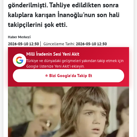
gönderilmişti. Tahliye edildikten sonra
kalıplara karışan İnanoğlu'nun son hali
takipçilerini şok etti.
Haber Merkezi
2026-05-10 12:50
Güncelleme Tarihi:
2026-05-10 12:50
Milli İradenin Sesi Yeni Akit
Türkiye ve dünyadaki gelişmeleri yakından takip etmek için
Google listenize Yeni Akit'i ekleyin.
⭐ Bizi Google'da Takip Et