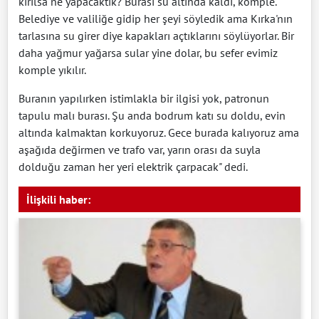
kırılsa ne yapacaktık? Burası su altında kaldı, komple.
Belediye ve valiliğe gidip her şeyi söyledik ama Kırka'nın
tarlasına su girer diye kapakları açtıklarını söylüyorlar. Bir
daha yağmur yağarsa sular yine dolar, bu sefer evimiz
komple yıkılır.
Buranın yapılırken istimlakla bir ilgisi yok, patronun
tapulu malı burası. Şu anda bodrum katı su doldu, evin
altında kalmaktan korkuyoruz. Gece burada kalıyoruz ama
aşağıda değirmen ve trafo var, yarın orası da suyla
dolduğu zaman her yeri elektrik çarpacak" dedi.
İlişkili haber: