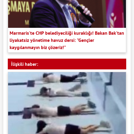
Marmaris'te CHP belediyeciliği kuraklığı! Bakan Bak'tan
liyakatsiz yönetime havuz dersi: "Gençler
kaygılanmayın biz çözeriz!"
İlişkili haber: