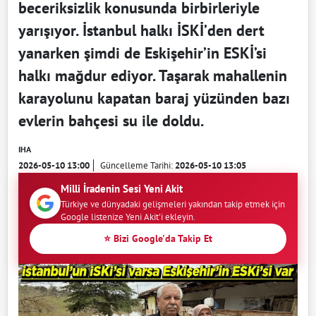
beceriksizlik konusunda birbirleriyle
yarışıyor. İstanbul halkı İSKİ’den dert
yanarken şimdi de Eskişehir’in ESKİ’si
halkı mağdur ediyor. Taşarak mahallenin
karayolunu kapatan baraj yüzünden bazı
evlerin bahçesi su ile doldu.
IHA
2026-05-10 13:00
Güncelleme Tarihi:
2026-05-10 13:05
Milli İradenin Sesi Yeni Akit
Türkiye ve dünyadaki gelişmeleri yakından takip etmek için
Google listenize Yeni Akit'i ekleyin.
⭐ Bizi Google'da Takip Et