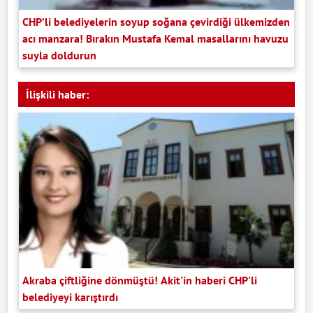
CHP’li belediyelerin soyup soğana çevirdiği ülkemizden
acı manzara! Bırakın Mustafa Kemal masallarını havuzu
suyla doldurun
İlişkili haber:
Akraba çiftliğine dönmüştü! Akit'in haberi CHP'li
belediyeyi karıştırdı