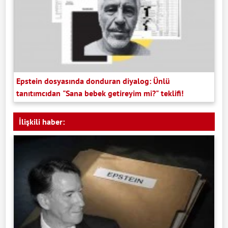
Epstein dosyasında donduran diyalog: Ünlü
tanıtımcıdan "Sana bebek getireyim mi?" teklifi!
İlişkili haber: