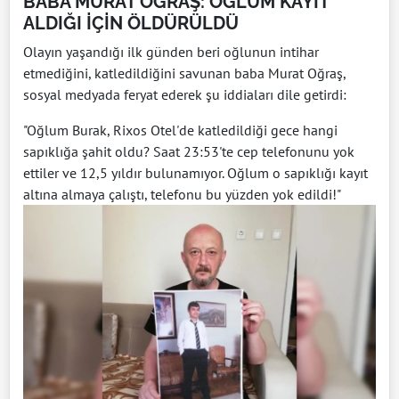
BABA MURAT OĞRAŞ: OĞLUM KAYIT
ALDIĞI İÇİN ÖLDÜRÜLDÜ
Olayın yaşandığı ilk günden beri oğlunun intihar
etmediğini, katledildiğini savunan baba Murat Oğraş,
sosyal medyada feryat ederek şu iddiaları dile getirdi:
"Oğlum Burak, Rixos Otel'de katledildiği gece hangi
sapıklığa şahit oldu? Saat 23:53'te cep telefonunu yok
ettiler ve 12,5 yıldır bulunamıyor. Oğlum o sapıklığı kayıt
altına almaya çalıştı, telefonu bu yüzden yok edildi!"