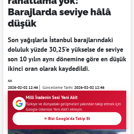
rahatlama yok:
Barajlarda seviye hâlâ
düşük
Son yağışlarla İstanbul barajlarındaki
doluluk yüzde 30,25’e yükselse de seviye
son 10 yılın aynı dönemine göre en düşük
ikinci oran olarak kaydedildi.
AA
2026-02-02 12:46
Güncelleme Tarihi:
2026-02-02 12:46
Milli İradenin Sesi Yeni Akit
Türkiye ve dünyadaki gelişmeleri yakından takip etmek için
Google listenize Yeni Akit'i ekleyin.
⭐ Bizi Google'da Takip Et