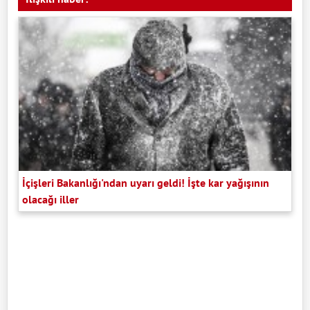
İçişleri Bakanlığı'ndan uyarı geldi! İşte kar yağışının
olacağı iller