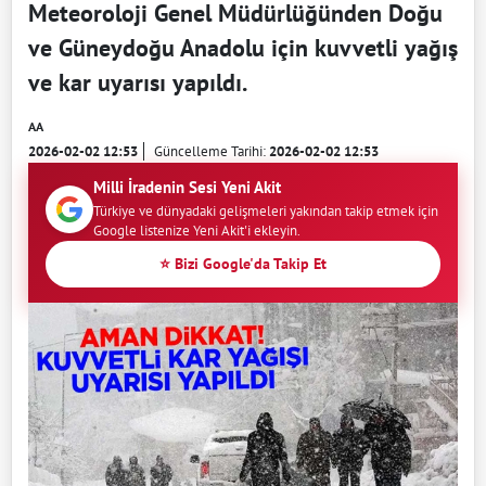
Meteoroloji Genel Müdürlüğünden Doğu
ve Güneydoğu Anadolu için kuvvetli yağış
ve kar uyarısı yapıldı.
AA
2026-02-02 12:53
Güncelleme Tarihi:
2026-02-02 12:53
Milli İradenin Sesi Yeni Akit
Türkiye ve dünyadaki gelişmeleri yakından takip etmek için
Google listenize Yeni Akit'i ekleyin.
⭐ Bizi Google'da Takip Et