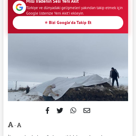
Milli İradenin Sesi Yeni Akit
Türkiye ve dünyadaki gelişmeleri yakından takip etmek için
Google listenize Yeni Akit'i ekleyin.
⭐ Bizi Google'da Takip Et
-