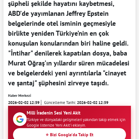
şüpheli şekilde hayatını kaybetmesi,
ABD’de yayımlanan Jeffrey Epstein
belgelerinde otel isminin geçmesiyle
birlikte yeniden Türkiye’nin en çok
konuşulan konularından biri haline geldi.
"İntihar" denilerek kapatılan dosya, baba
Murat Oğraş’ın yıllardır süren mücadelesi
ve belgelerdeki yeni ayrıntılarla "cinayet
ve şantaj" şüphesini zirveye taşıdı.
Haber Merkezi
2026-02-02 12:59
Güncelleme Tarihi:
2026-02-02 12:59
Milli İradenin Sesi Yeni Akit
Türkiye ve dünyadaki gelişmeleri yakından takip etmek için
Google listenize Yeni Akit'i ekleyin.
⭐ Bizi Google'da Takip Et