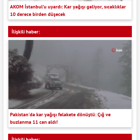
AKOM İstanbul’u uyardı: Kar yağışı geliyor, sıcaklıklar
10 derece birden düşecek
İlişkili haber:
Pakistan'da kar yağışı felakete dönüştü: Çığ ve
buzlanma 11 can aldı!
İlişkili haber: