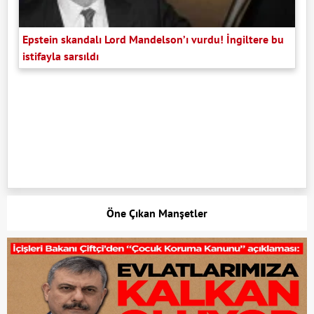
Epstein skandalı Lord Mandelson’ı vurdu! İngiltere bu
istifayla sarsıldı
Öne Çıkan Manşetler