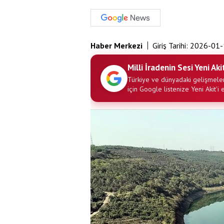
Haber Merkezi
Giriş Tarihi:
2026-01-
Milli İradenin Sesi Yeni Aki
Türkiye ve dünyadaki gelişmeler
için Google listenize Yeni Akit'i 