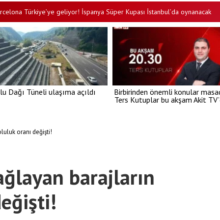
 Türkiye’ye geliyor! İspanya Süper Kupası İstanbul’da oynanacak
Ah
•
lu Dağı Tüneli ulaşıma açıldı
Birbirinden önemli konular masa
Ters Kutuplar bu akşam Akit TV
luluk oranı değişti!
ağlayan barajların
eğişti!