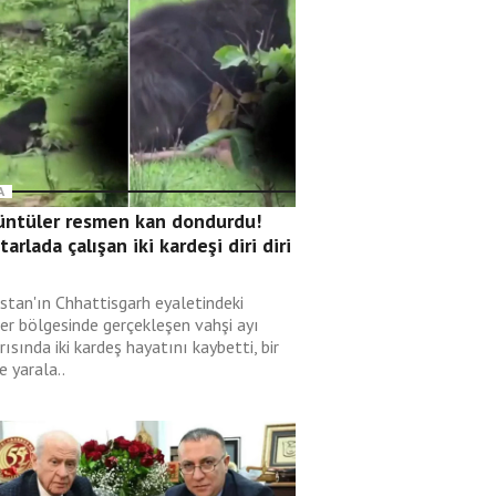
A
üntüler resmen kan dondurdu!
 tarlada çalışan iki kardeşi diri diri
i
istan'ın Chhattisgarh eyaletindeki
er bölgesinde gerçekleşen vahşi ayı
rısında iki kardeş hayatını kaybetti, bir
de yarala..