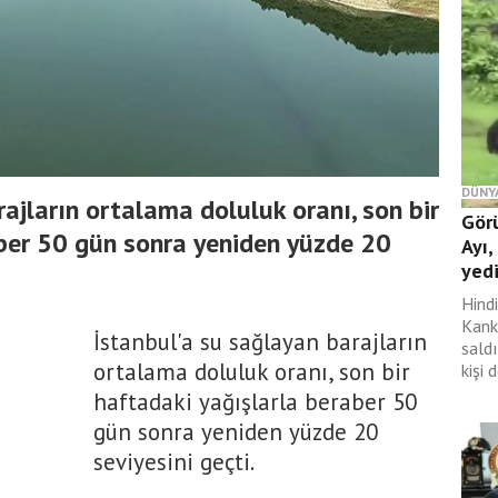
DÜNY
ajların ortalama doluluk oranı, son bir
Gör
ber 50 gün sonra yeniden yüzde 20
Ayı,
yed
Hind
Kank
İstanbul'a su sağlayan barajların
saldı
ortalama doluluk oranı, son bir
kişi 
haftadaki yağışlarla beraber 50
gün sonra yeniden yüzde 20
seviyesini geçti.