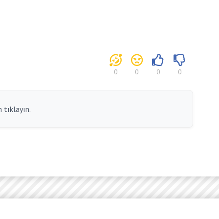
0
0
0
0
 tıklayın.