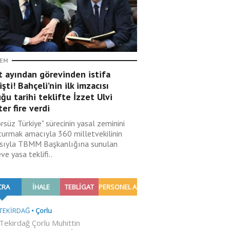
EM
t ayından görevinden istifa
şti! Bahçeli’nin ilk imzacısı
ğu tarihi teklifte İzzet Ulvi
er fire verdi
rsüz Türkiye" sürecinin yasal zeminini
turmak amacıyla 360 milletvekilinin
sıyla TBMM Başkanlığına sunulan
ve yasa teklifi..