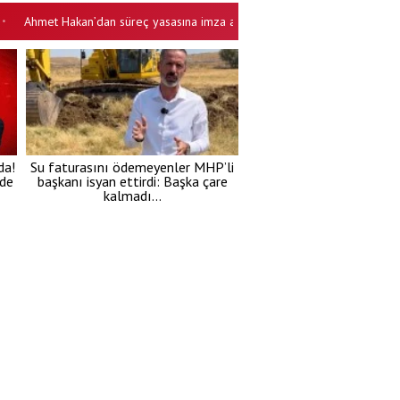
met Hakan’dan süreç yasasına imza atmayan Özgür Özel’e: Erdoğan bu işten
da!
Su faturasını ödemeyenler MHP’li
’de
başkanı isyan ettirdi: Başka çare
kalmadı…