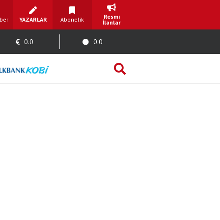
Resmi
ber
YAZARLAR
Abonelik
İlanlar
0.0
0.0