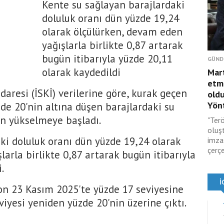
Kente su sağlayan barajlardaki
doluluk oranı dün yüzde 19,24
olarak ölçülürken, devam eden
yağışlarla birlikte 0,87 artarak
bugün itibarıyla yüzde 20,11
GÜND
olarak kaydedildi
Mar
etmi
daresi (İSKİ) verilerine göre, kurak geçen
oldu
Yönt
de 20'nin altına düşen barajlardaki su
en yükselmeye başladı.
"Terö
oluş
ki doluluk oranı dün yüzde 19,24 olarak
imza
çerçe
arla birlikte 0,87 artarak bugün itibarıyla
.
son 23 Kasım 2025'te yüzde 17 seviyesine
iyesi yeniden yüzde 20'nin üzerine çıktı.