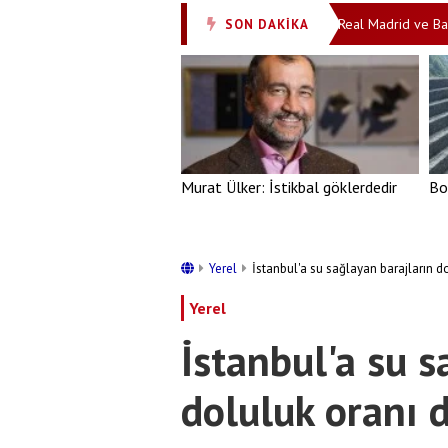
dan büyük hamle: Mekke anlaşması imzalandı
Real Madrid ve Barcelona
SON DAKİKA
•
Murat Ülker: İstikbal göklerdedir
Bo
Yerel
İstanbul'a su sağlayan barajların do
Yerel
İstanbul'a su s
doluluk oranı d