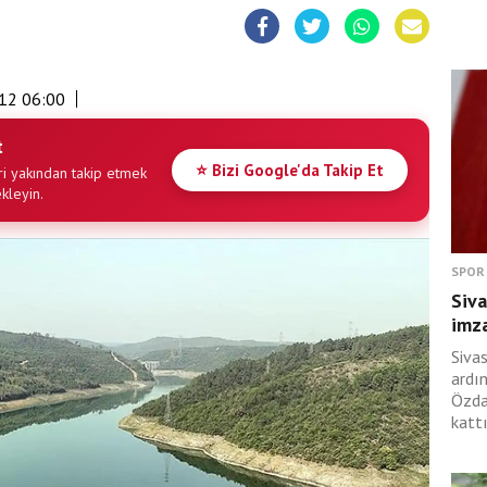
12 06:00
t
⭐ Bizi Google'da Takip Et
i yakından takip etmek
ekleyin.
SPOR
Siva
imza
Siva
ardı
Özda
kattı