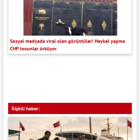
Sosyal medyada viral olan görüntüler! Heykel yapma
CHP tosunlar ürküyor
İlişkili haber: