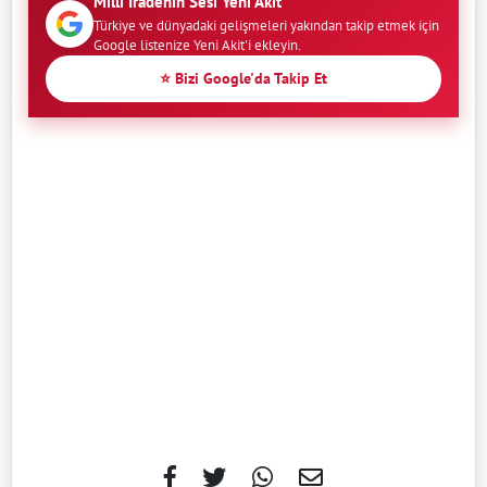
Milli İradenin Sesi Yeni Akit
Türkiye ve dünyadaki gelişmeleri yakından takip etmek için
Google listenize Yeni Akit'i ekleyin.
⭐ Bizi Google'da Takip Et