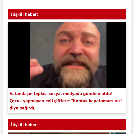
İlişkili haber:
Vatandaşın tepkisi sosyal medyada gündem oldu!
Çocuk yapmayan evli çiftlere: ”Kontak kapatamazsınız”
diye bağırdı.
İlişkili haber: