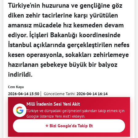
Türkiye'nin huzuruna ve gençliğine göz
diken zehir tacirlerine karşı yürütülen
amansız mücadele hız kesmeden devam
ediyor. İçişleri Bakanlığı koordinesinde
İstanbul açıklarında gerçekleştirilen nefes
kesen operasyonla, sokakları zehirlemeye
hazırlanan şebekeye büyük bir balyoz
indirildi.
Cem Kaya
2026-04-14 15:50
Güncelleme Tarihi:
2026-04-14 16:14
Milli İradenin Sesi Yeni Akit
Türkiye ve dünyadaki gelişmeleri yakından takip etmek için
Google listenize Yeni Akit'i ekleyin.
⭐ Bizi Google'da Takip Et