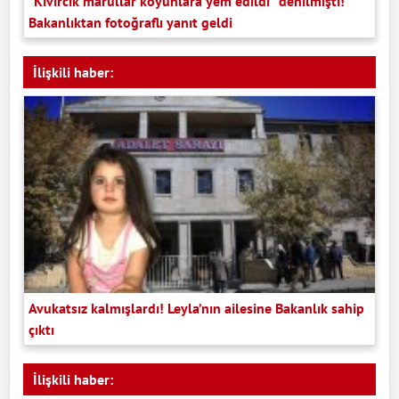
“Kıvırcık marullar koyunlara yem edildi” denilmişti!
Bakanlıktan fotoğraflı yanıt geldi
İlişkili haber:
Avukatsız kalmışlardı! Leyla’nın ailesine Bakanlık sahip
çıktı
İlişkili haber: