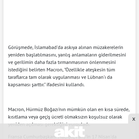
Görüşmede, İslamabad'da askıya alınan müzakerelerin
yeniden başlatılmasını, yanlış anlamaların giderilmesini
ve gerilimin daha fazla tırmanmasının önlenmesini
istediğini belirten Macron, "Özellikle ateşkesin tüm
taraflarca tam olarak uygulanması ve Lübnan'ı da
kapsaması şarttır." ifadesini kullandı.
Macron, Hürmüz Boğazı'nın mümkün olan en kısa sürede,
kısıtlama veya geçiş ücreti olmaksızın koşulsuz olarak
x
yeniden açılması gerektiğini vurguladı.
Fransa Cumhurbaşkanı Macron, Paris'in 17 Nisan'da