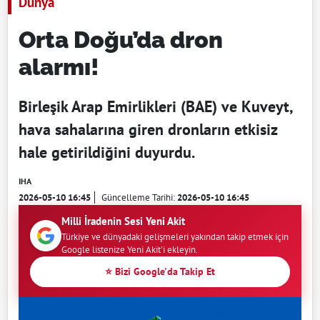
Dünya
Orta Doğu’da dron
alarmı!
Birleşik Arap Emirlikleri (BAE) ve Kuveyt,
hava sahalarına giren dronların etkisiz
hale getirildiğini duyurdu.
IHA
2026-05-10 16:45
Güncelleme Tarihi:
2026-05-10 16:45
Milli İradenin Sesi Yeni Akit
Türkiye ve dünyadaki gelişmeleri yakından takip etmek için
Google listenize Yeni Akit'i ekleyin.
⭐ Bizi Google'da Takip Et