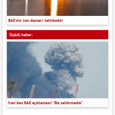
BAE'nin 'can damarı' tehlikede!
İlişkili haber:
İran'dan BAE açıklaması! "Biz saldırmadık"