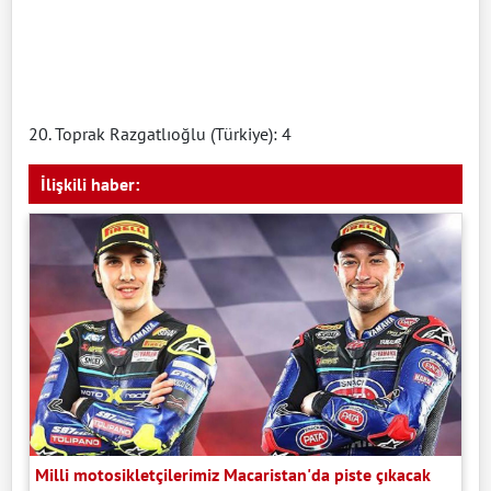
20. Toprak Razgatlıoğlu (Türkiye): 4
İlişkili haber:
Milli motosikletçilerimiz Macaristan'da piste çıkacak