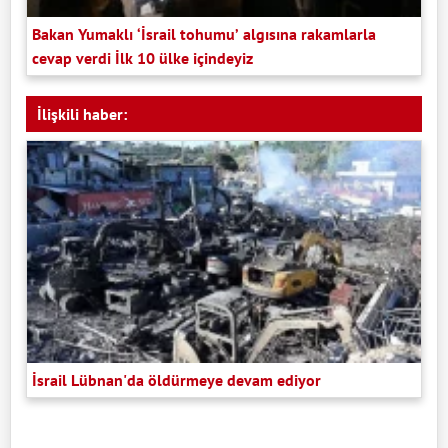
Bakan Yumaklı ‘İsrail tohumu’ algısına rakamlarla
cevap verdi İlk 10 ülke içindeyiz
İlişkili haber:
İsrail Lübnan'da öldürmeye devam ediyor