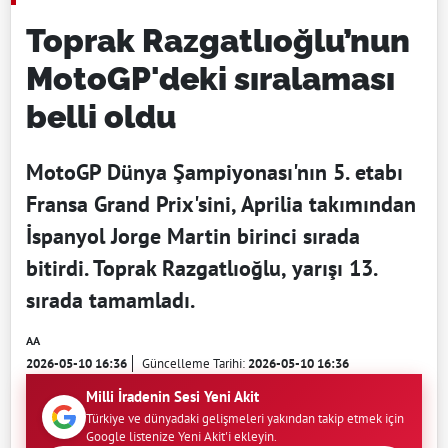
Toprak Razgatlıoğlu’nun
MotoGP'deki sıralaması
belli oldu
MotoGP Dünya Şampiyonası'nın 5. etabı
Fransa Grand Prix'sini, Aprilia takımından
İspanyol Jorge Martin birinci sırada
bitirdi. Toprak Razgatlıoğlu, yarışı 13.
sırada tamamladı.
AA
2026-05-10 16:36
Güncelleme Tarihi:
2026-05-10 16:36
Milli İradenin Sesi Yeni Akit
Türkiye ve dünyadaki gelişmeleri yakından takip etmek için
Google listenize Yeni Akit'i ekleyin.