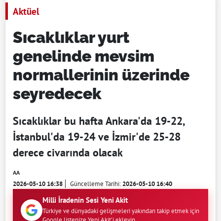
Aktüel
Sıcaklıklar yurt
genelinde mevsim
normallerinin üzerinde
seyredecek
Sıcaklıklar bu hafta Ankara'da 19-22,
İstanbul'da 19-24 ve İzmir'de 25-28
derece civarında olacak
AA
2026-05-10 16:38
Güncelleme Tarihi:
2026-05-10 16:40
Milli İradenin Sesi Yeni Akit
Türkiye ve dünyadaki gelişmeleri yakından takip etmek için
Google listenize Yeni Akit'i ekleyin.