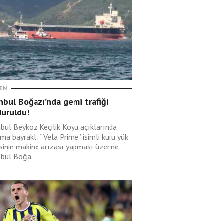
EM
nbul Boğazı’nda gemi trafiği
duruldu!
nbul Beykoz Keçilik Koyu açıklarında
ma bayraklı “Vela Prime” isimli kuru yük
sinin makine arızası yapması üzerine
nbul Boğa..