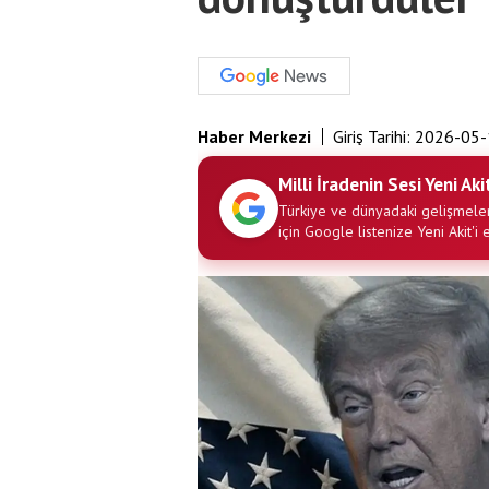
Haber Merkezi
Giriş Tarihi:
2026-05-
Milli İradenin Sesi Yeni Aki
Türkiye ve dünyadaki gelişmeler
için Google listenize Yeni Akit'i 