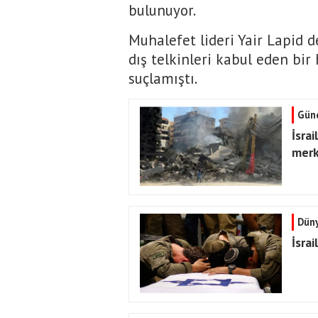
bulunuyor.
Muhalefet lideri Yair Lapid d
dış telkinleri kabul eden bi
suçlamıştı.
Gün
İsra
merk
Dün
İsrai