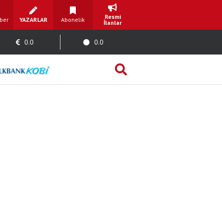
Resmi
ber
YAZARLAR
Abonelik
İlanlar
0.0
0.0