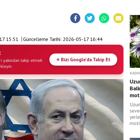
17 15:51
Güncelleme Tarihi:
2026-05-17 16:44
t
⭐ Bizi Google'da Takip Et
i yakından takip etmek
ekleyin.
KADIN
Uzun
Balk
moti
Uzun
seve
yerl
moti