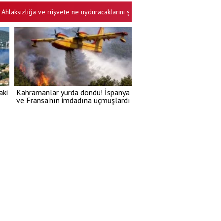
zlığa ve rüşvete ne uyduracaklarını şaşırdılar
Türkiye savunma sanayis
•
aki
Kahramanlar yurda döndü! İspanya
ve Fransa'nın imdadına uçmuşlardı