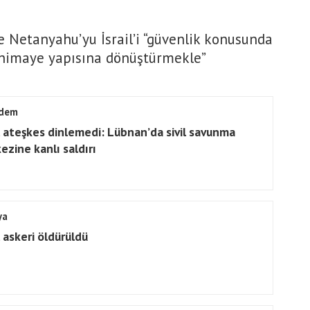
e Netanyahu’yu İsrail’i “güvenlik konusunda
r himaye yapısına dönüştürmekle”
dem
il ateşkes dinlemedi: Lübnan’da sivil savunma
ezine kanlı saldırı
ya
l askeri öldürüldü