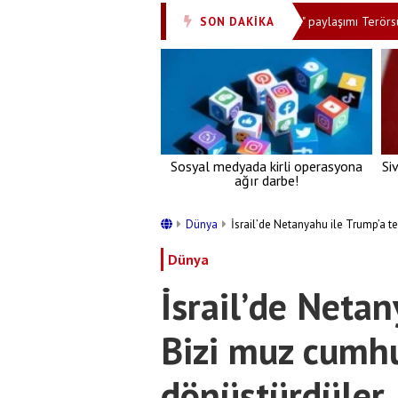
li oldu
Bakan Kurum'dan "Milli Dayanışma" paylaşımı Terörsüz Türkiye
SON DAKİKA
•
Sosyal medyada kirli operasyona
Si
ağır darbe!
Dünya
İsrail’de Netanyahu ile Trump’a t
Dünya
İsrail’de Netan
Bizi muz cumhu
dönüştürdüler