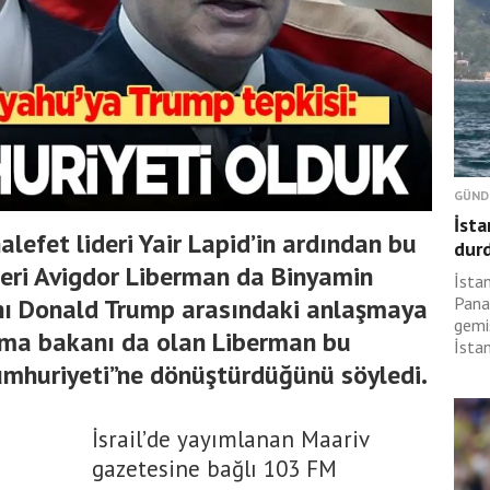
GÜND
İsta
alefet lideri Yair Lapid’in ardından bu
dur
lideri Avigdor Liberman da Binyamin
İsta
nı Donald Trump arasındaki anlaşmaya
Pana
gemi
unma bakanı da olan Liberman bu
İsta
cumhuriyeti”ne dönüştürdüğünü söyledi.
İsrail’de yayımlanan Maariv
gazetesine bağlı 103 FM