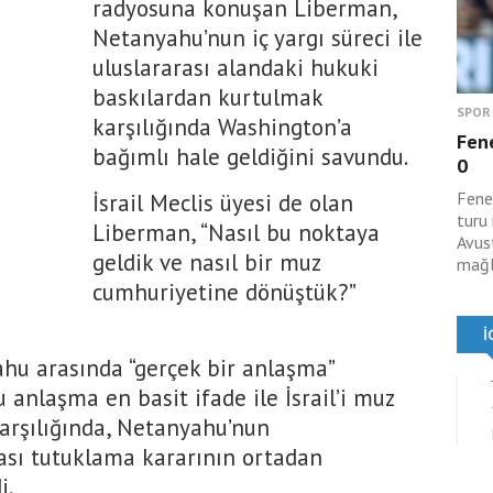
radyosuna konuşan Liberman,
Netanyahu’nun iç yargı süreci ile
uluslararası alandaki hukuki
baskılardan kurtulmak
SPOR
karşılığında Washington’a
Fene
bağımlı hale geldiğini savundu.
0
Fene
İsrail Meclis üyesi de olan
turu
Liberman, “Nasıl bu noktaya
Avus
geldik ve nasıl bir muz
mağl
cumhuriyetine dönüştük?”
hu arasında “gerçek bir anlaşma”
anlaşma en basit ifade ile İsrail’i muz
rşılığında, Netanyahu’nun
ası tutuklama kararının ortadan
i.