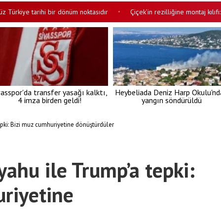
 tarihi bir dönüm noktasıdır
Çiçek’in rezilliğine montaj kılıfı: Ahlaksı
•
vasspor'da transfer yasağı kalktı,
Heybeliada Deniz Harp Okulu'nd
4 imza birden geldi!
yangın söndürüldü
epki: Bizi muz cumhuriyetine dönüştürdüler
yahu ile Trump’a tepki:
riyetine