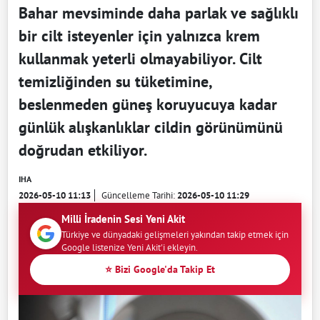
Bahar mevsiminde daha parlak ve sağlıklı
bir cilt isteyenler için yalnızca krem
kullanmak yeterli olmayabiliyor. Cilt
temizliğinden su tüketimine,
beslenmeden güneş koruyucuya kadar
günlük alışkanlıklar cildin görünümünü
doğrudan etkiliyor.
IHA
2026-05-10 11:13
Güncelleme Tarihi:
2026-05-10 11:29
Milli İradenin Sesi Yeni Akit
Türkiye ve dünyadaki gelişmeleri yakından takip etmek için
Google listenize Yeni Akit'i ekleyin.
⭐ Bizi Google'da Takip Et