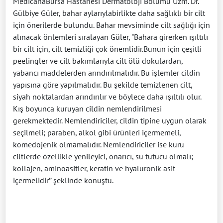
MedicanaBursa Hastanesi Dermatoloji Bölümü Uzm. Dr.
Gülbiye Güler, bahar aylarıylabirlikte daha sağlıklı bir cilt
için önerilerde bulundu. Bahar mevsiminde cilt sağlığı için
alınacak önlemleri sıralayan Güler, "Bahara girerken ışıltılı
bir cilt için, cilt temizliği çok önemlidir.Bunun için çeşitli
peelingler ve cilt bakımlarıyla cilt ölü dokulardan,
yabancı maddelerden arındırılmalıdır. Bu işlemler cildin
yapısına göre yapılmalıdır. Bu şekilde temizlenen cilt,
siyah noktalardan arındırılır ve böylece daha ışıltılı olur.
Kış boyunca kuruyan cildin nemlendirilmesi
gerekmektedir. Nemlendiriciler, cildin tipine uygun olarak
seçilmeli; paraben, alkol gibi ürünleri içermemeli,
komedojenik olmamalıdır. Nemlendiriciler ise kuru
ciltlerde özellikle yenileyici, onarıcı, su tutucu olmalı;
kollajen, aminoasitler, keratin ve hyalüronik asit
içermelidir’’ şeklinde konuştu.