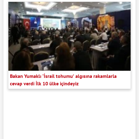
Bakan Yumaklı ‘İsrail tohumu’ algısına rakamlarla
cevap verdi İlk 10 ülke içindeyiz