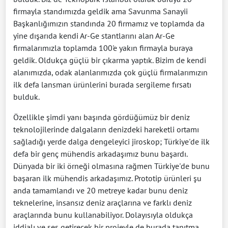
firmayla standımızda geldik ama Savunma Sanayii
Başkanlığımızın standında 20 firmamız ve toplamda da
yine dışarıda kendi Ar-Ge stantlarını alan Ar-Ge
firmalarımızla toplamda 100'e yakın firmayla buraya
geldik. Oldukça güçlü bir çıkarma yaptık. Bizim de kendi
alanımızda, odak alanlarımızda çok güçlü firmalarımızın
ilk defa lansman ürünlerini burada sergileme fırsatı
bulduk.
Özellikle şimdi yanı başında gördüğümüz bir deniz
teknolojilerinde dalgaların denizdeki hareketli ortamı
sağladığı yerde dalga dengeleyici jiroskop; Türkiye'de ilk
defa bir genç mühendis arkadaşımız bunu başardı.
Dünyada bir iki örneği olmasına rağmen Türkiye'de bunu
başaran ilk mühendis arkadaşımız. Prototip ürünleri şu
anda tamamlandı ve 20 metreye kadar bunu deniz
teknelerine, insansız deniz araçlarına ve farklı deniz
araçlarında bunu kullanabiliyor. Dolayısıyla oldukça
iddialı ve ses getirecek bir projeyle de burada tanıtma