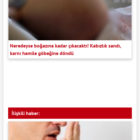
Neredeyse boğazına kadar çıkacaktı! Kabızlık sandı,
karnı hamile göbeğine döndü
İlişkili haber: