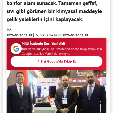
konfor alanı sunacak. Tamamen şeffaf,
sıvı gibi görünen bir kimyasal maddeyle
çelik yeleklerin içini kaplayacak.
IHA
2026-05-10 11:18
Güncelleme Tarihi:
2026-05-10 11:18
Milli İradenin Sesi Yeni Akit
Türkiye ve dünyadaki gelişmeleri yakından takip etmek için
Google listenize Yeni Akit'i ekleyin.
⭐ Bizi Google'da Takip Et