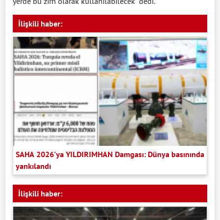
yerde bu zırh olarak kullanılabilecek" dedi.
İlişkili haber:
SAHA 2026'ya YILDIRIMHAN Damgası: Dünya basınında
yankılandı
İlişkili haber: