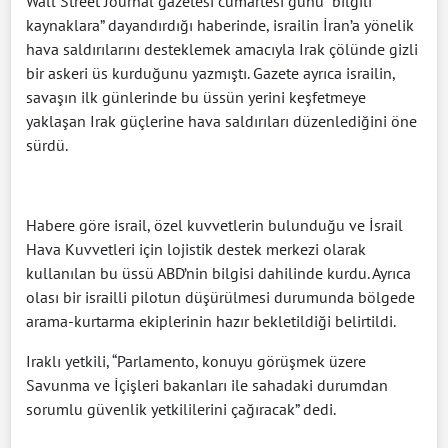
Wall Street Journal gazetesi cumartesi günü “bilgili
kaynaklara” dayandırdığı haberinde, israilin İran’a yönelik
hava saldırılarını desteklemek amacıyla Irak çölünde gizli
bir askeri üs kurduğunu yazmıştı. Gazete ayrıca israilin,
savaşın ilk günlerinde bu üssün yerini keşfetmeye
yaklaşan Irak güçlerine hava saldırıları düzenlediğini öne
sürdü.
Habere göre israil, özel kuvvetlerin bulunduğu ve İsrail
Hava Kuvvetleri için lojistik destek merkezi olarak
kullanılan bu üssü ABD’nin bilgisi dahilinde kurdu. Ayrıca
olası bir israilli pilotun düşürülmesi durumunda bölgede
arama-kurtarma ekiplerinin hazır bekletildiği belirtildi.
Iraklı yetkili, “Parlamento, konuyu görüşmek üzere
Savunma ve İçişleri bakanları ile sahadaki durumdan
sorumlu güvenlik yetkililerini çağıracak” dedi.