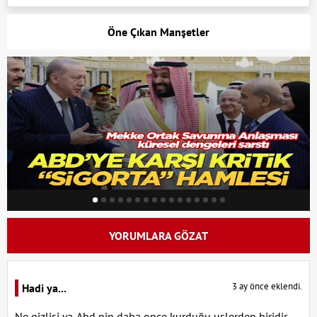
Öne Çıkan Manşetler
YORUMLARA GÖZAT
3 ay önce eklendi.
Hadi ya...
Ne gizlisi ya. Abd nin daha once kurduğu uslerden biridir.