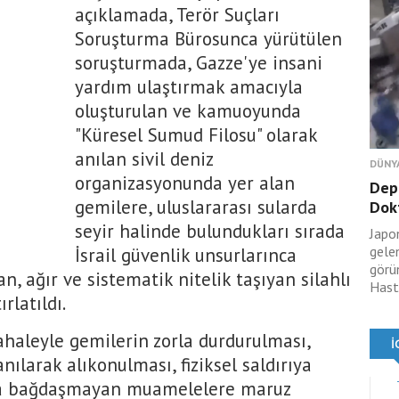
açıklamada, Terör Suçları
Soruşturma Bürosunca yürütülen
soruşturmada, Gazze'ye insani
yardım ulaştırmak amacıyla
oluşturulan ve kamuoyunda
"Küresel Sumud Filosu" olarak
anılan sivil deniz
DÜNY
organizasyonunda yer alan
Dep
gemilere, uluslararası sularda
Dokt
seyir halinde bulundukları sırada
Japo
gele
İsrail güvenlik unsurlarınca
görü
 ağır ve sistematik nitelik taşıyan silahlı
Hasta
latıldı.
haleyle gemilerin zorla durdurulması,
anılarak alıkonulması, fiziksel saldırıya
la bağdaşmayan muamelelere maruz