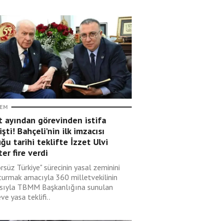
EM
t ayından görevinden istifa
şti! Bahçeli’nin ilk imzacısı
ğu tarihi teklifte İzzet Ulvi
er fire verdi
rsüz Türkiye" sürecinin yasal zeminini
turmak amacıyla 360 milletvekilinin
sıyla TBMM Başkanlığına sunulan
ve yasa teklifi..