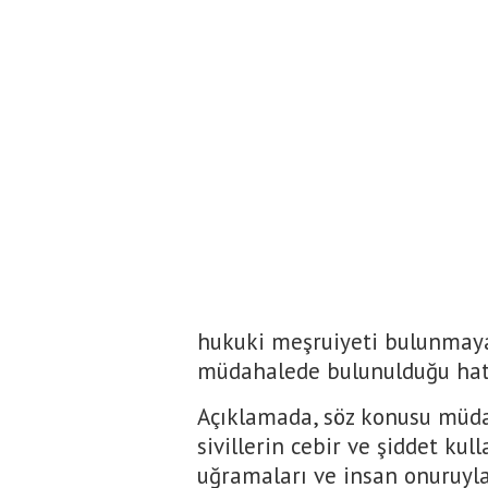
hukuki meşruiyeti bulunmayan,
müdahalede bulunulduğu hatır
Açıklamada, söz konusu müda
sivillerin cebir ve şiddet kull
uğramaları ve insan onuruy