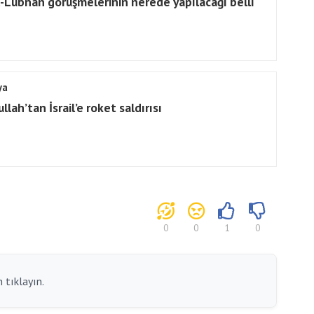
il-Lübnan görüşmelerinin nerede yapılacağı belli
ya
llah’tan İsrail’e roket saldırısı
0
0
1
0
 tıklayın.