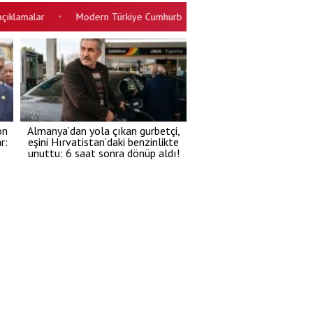
alar
Modern Türkiye Cumhurbaşkanımızın eseri
Mesajlar aynı
•
•
on
Almanya’dan yola çıkan gurbetçi,
r:
eşini Hırvatistan’daki benzinlikte
unuttu: 6 saat sonra dönüp aldı!