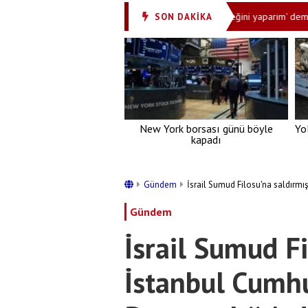
da
Aziz Yıldırım 'Devlet yapmazsa ben gereğini yaparım' demişti! Sı
SON DAKİKA
•
New York borsası günü böyle
Yo
kapadı
Gündem
İsrail Sumud Filosu'na saldırmış
Gündem
İsrail Sumud Fi
İstanbul Cumhu