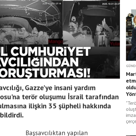
GÜND
Mar
etmi
vcılığı, Gazze'ye insani yardım
oldu
Yönt
osu'na terör oluşumu İsrail tarafından
"Terö
lmasına ilişkin 35 şüpheli hakkında
oluş
ildirdi.
imza
çerçe
Başsavcılıktan yapılan