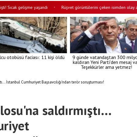
cak gelişme yaşandı
Rüşvet görüntülerini çeken isimden olay açıklam
•
lcu otobüsü faciası: 11 kişi öldü
9 günde vatandaştan 300 mily
kaldıran Yeni Parti'den mesaj va
Teşekkürler ama yetmez!
tı... İstanbul Cumhuriyet Başsavcılığı'ndan terör soruşturması!
losu'na saldırmıştı...
riyet