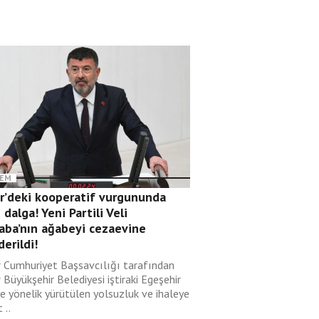
EM
ir’deki kooperatif vurgununda
 dalga! Yeni Partili Veli
aba’nın ağabeyi cezaevine
erildi!
r Cumhuriyet Başsavcılığı tarafından
 Büyükşehir Belediyesi iştiraki Egeşehir
ye yönelik yürütülen yolsuzluk ve ihaleye
 ..