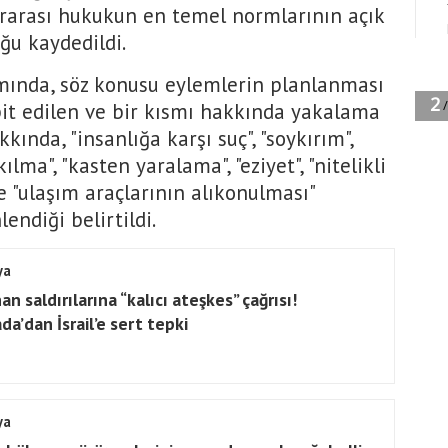
lararası hukukun en temel normlarının açık
uğu kaydedildi.
ında, söz konusu eylemlerin planlanması
spit edilen ve bir kısmı hakkında yakalama
ında, "insanlığa karşı suç", "soykırım",
lma", "kasten yaralama", "eziyet", "nitelikli
e "ulaşım araçlarının alıkonulması"
ndiği belirtildi.
ya
n saldırılarına “kalıcı ateşkes” çağrısı!
da’dan İsrail’e sert tepki
ya