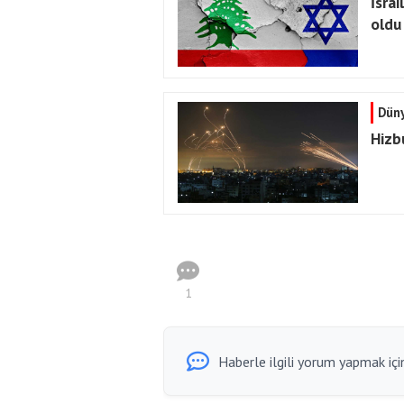
İsra
oldu
Dün
Hizbu
1
Haberle ilgili yorum yapmak için