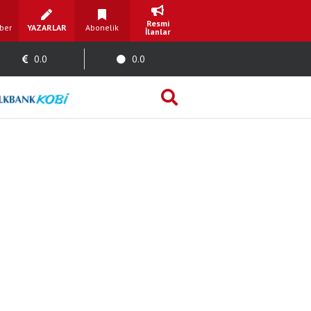
Resmi
ber
YAZARLAR
Abonelik
İlanlar
0.0
0.0