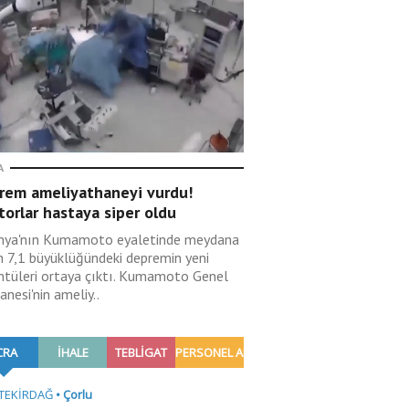
A
rem ameliyathaneyi vurdu!
orlar hastaya siper oldu
nya'nın Kumamoto eyaletinde meydana
n 7,1 büyüklüğündeki depremin yeni
ntüleri ortaya çıktı. Kumamoto Genel
nesi'nin ameliy..