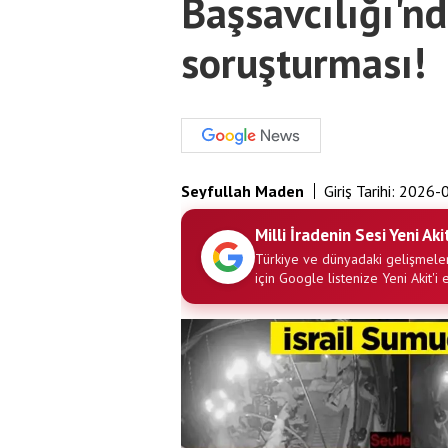
Başsavcılığı'nd
soruşturması!
Seyfullah Maden
Giriş Tarihi:
2026-0
Milli İradenin Sesi Yeni Aki
Türkiye ve dünyadaki gelişmeler
için Google listenize Yeni Akit'i 