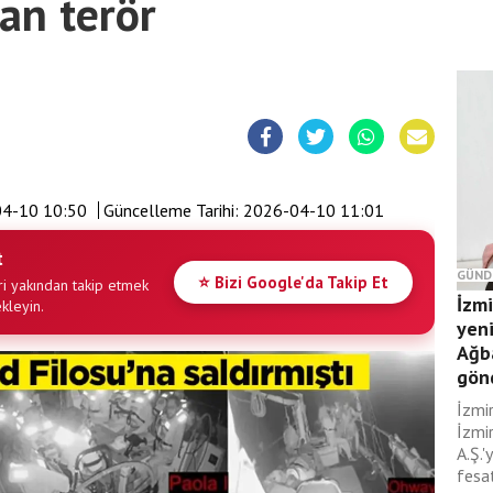
an terör
4-10 10:50
Güncelleme Tarihi:
2026-04-10 11:01
t
GÜND
⭐ Bizi Google'da Takip Et
i yakından takip etmek
İzm
ekleyin.
yeni
Ağb
gönd
İzmi
İzmir
A.Ş.'
fesat