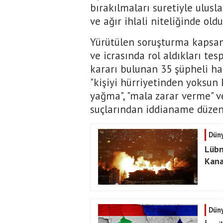
bırakılmaları suretiyle ulus
ve ağır ihlali niteliğinde old
Yürütülen soruşturma kapsam
ve icrasında rol aldıkları te
kararı bulunan 35 şüpheli hakk
"kişiyi hürriyetinden yoksun kı
yağma", "mala zarar verme" v
suçlarından iddianame düzenle
Dün
Lübna
Kana
Dün