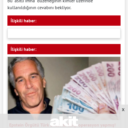
bu "asitli imha" düzeneğinin kimler üzerinde
kullanıldığının cevabını bekliyor.
İlişkili haber:
İlişkili haber:
x
Epstein Örgütü Türk Lirası'na karşı operasyon yapmış!