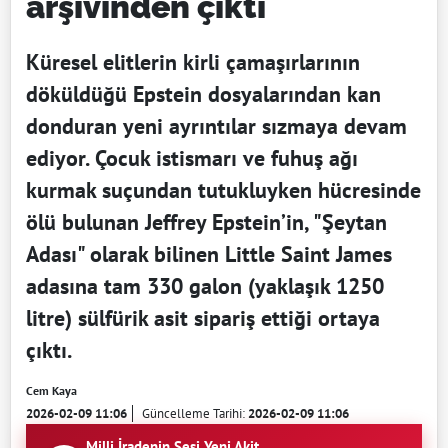
arşivinden çıktı
Küresel elitlerin kirli çamaşırlarının
döküldüğü Epstein dosyalarından kan
donduran yeni ayrıntılar sızmaya devam
ediyor. Çocuk istismarı ve fuhuş ağı
kurmak suçundan tutukluyken hücresinde
ölü bulunan Jeffrey Epstein’in, "Şeytan
Adası" olarak bilinen Little Saint James
adasına tam 330 galon (yaklaşık 1250
litre) sülfürik asit sipariş ettiği ortaya
çıktı.
Cem Kaya
2026-02-09 11:06
Güncelleme Tarihi:
2026-02-09 11:06
Milli İradenin Sesi Yeni Akit