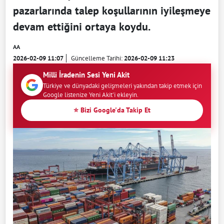
pazarlarında talep koşullarının iyileşmeye
devam ettiğini ortaya koydu.
AA
2026-02-09 11:07
Güncelleme Tarihi:
2026-02-09 11:23
Milli İradenin Sesi Yeni Akit
Türkiye ve dünyadaki gelişmeleri yakından takip etmek için
Google listenize Yeni Akit'i ekleyin.
⭐ Bizi Google'da Takip Et