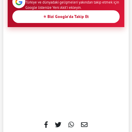
Türkiye ve dünyadaki gelişmeleri yakından takip etmek için
Google listenize Yeni Akit'i ekleyin.
⭐ Bizi Google'da Takip Et