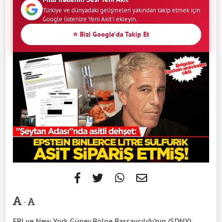
Türkiye ve dünyadaki gelişmeleri yakından takip etmek için
Google listenize Yeni Akit'i ekleyin.
⭐ Bizi Google'da Takip Et
-
FBI ve New York Güney Bölge Başsavcılığı’nın (SDNY)