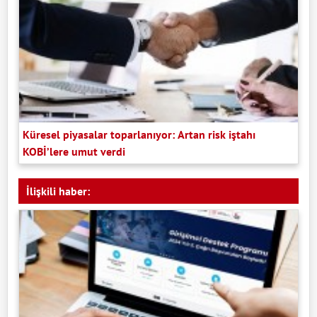
Küresel piyasalar toparlanıyor: Artan risk iştahı
KOBİ’lere umut verdi
İlişkili haber: