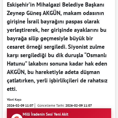
Eskişehir’in Mihalgazi Belediye Başkanı
Zeynep Güneş AKGÜN, makam odasının
girişine İsrail bayrağını paspas olarak
yerleştirerek, her girişinde ayaklarını bu
bayrağa silip geçmesiyle büyük bir
cesaret örneği sergiledi. Siyonist zulme
karşı sergilediği bu dik duruşla “Osmanlı
Hatunu” lakabını sonuna kadar hak eden
AKGÜN, bu hareketiyle adeta düşman
çatlatırken, yerli işbirlikçileri de rahatsız
etti.
Yücel Kaya
2026-02-09 11:07
Güncelleme Tarihi:
2026-02-09 11:07
Milli İradenin Sesi Yeni Akit