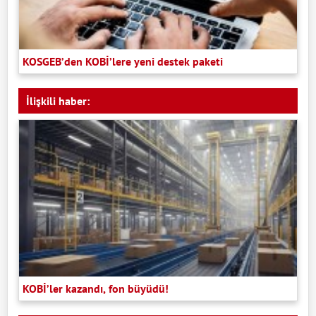
KOSGEB’den KOBİ’lere yeni destek paketi
İlişkili haber:
KOBİ’ler kazandı, fon büyüdü!