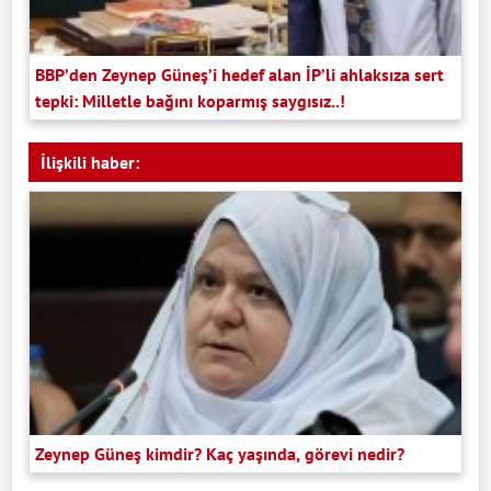
BBP’den Zeynep Güneş’i hedef alan İP’li ahlaksıza sert
tepki: Milletle bağını koparmış saygısız..!
İlişkili haber:
Zeynep Güneş kimdir? Kaç yaşında, görevi nedir?