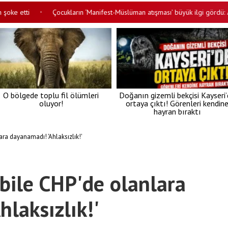
tti
Çocukların ‘Manifest-Müslüman atışması’ büyük ilgi gördü: Alkışa g
•
O bölgede toplu fil ölümleri
Doğanın gizemli bekçisi Kayseri
oluyor!
ortaya çıktı! Görenleri kendin
hayran bıraktı
ra dayanamadı! 'Ahlaksızlık!'
bile CHP'de olanlara
laksızlık!'