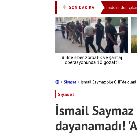
adı!
Bu nasıl olabilir? 15 yaşındaki çocuğun midesinden çıkan şoke e
SON DAKİKA
•
8 ilde siber zorbalık ve şantaj
operasyonunda 10 gözaltı
Siyaset
İsmail Saymaz bile CHP'de olanla
Siyaset
İsmail Saymaz 
dayanamadı! 'Ah