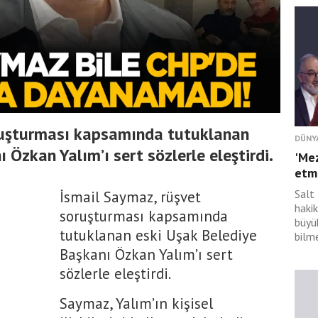
ruşturması kapsamında tutuklanan
DÜNY
 Özkan Yalım’ı sert sözlerle eleştirdi.
'Mez
etme
Salt 
İsmail Saymaz, rüşvet
hakik
soruşturması kapsamında
büyü
tutuklanan eski Uşak Belediye
bilme
Başkanı Özkan Yalım’ı sert
sözlerle eleştirdi.
Saymaz, Yalım’ın kişisel