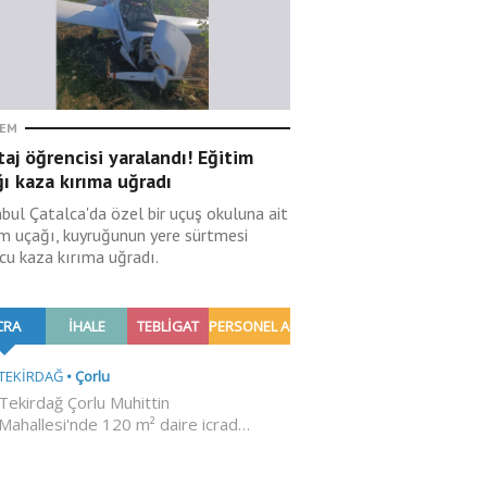
EM
taj öğrencisi yaralandı! Eğitim
ı kaza kırıma uğradı
nbul Çatalca'da özel bir uçuş okuluna ait
im uçağı, kuyruğunun yere sürtmesi
cu kaza kırıma uğradı.