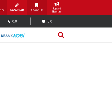
Resmi
ber
YAZARLAR
Abonelik
İlanlar
0.0
0.0