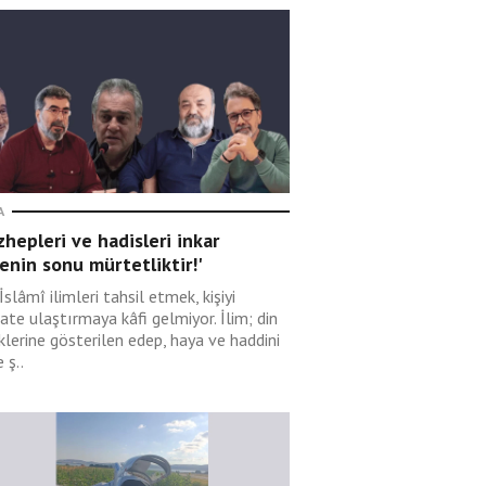
A
hepleri ve hadisleri inkar
nin sonu mürtetliktir!'
İslâmî ilimleri tahsil etmek, kişiyi
ate ulaştırmaya kâfi gelmiyor. İlim; din
klerine gösterilen edep, haya ve haddini
 ş..