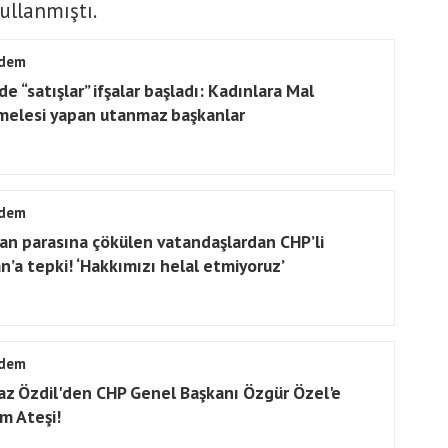
ullanmıştı.
dem
e “satışlar” ifşalar başladı: Kadınlara Mal
elesi yapan utanmaz başkanlar
dem
an parasına çökülen vatandaşlardan CHP’li
n’a tepki! ‘Hakkımızı helal etmiyoruz’
dem
az Özdil'den CHP Genel Başkanı Özgür Özel'e
ım Ateşi!