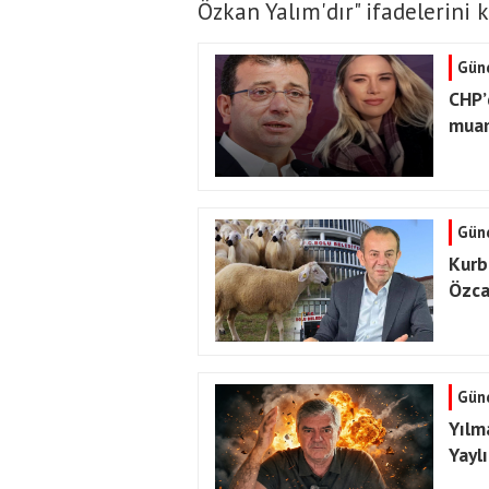
Özkan Yalım'dır" ifadelerini k
Gün
CHP’d
muam
Gün
Kurb
Özca
Gün
Yılm
Yayl