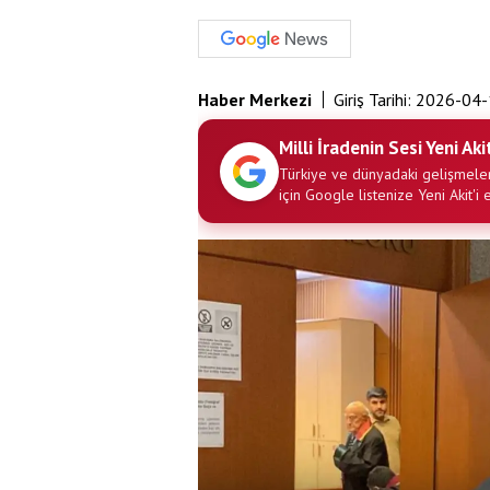
Haber Merkezi
Giriş Tarihi:
2026-04-
Milli İradenin Sesi Yeni Aki
Türkiye ve dünyadaki gelişmeler
için Google listenize Yeni Akit'i 