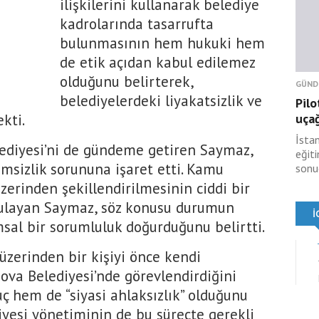
ilişkilerini kullanarak belediye
kadrolarında tasarrufta
bulunmasının hem hukuki hem
de etik açıdan kabul edilemez
olduğunu belirterek,
GÜND
belediyelerdeki liyakatsizlik ve
Pilo
kti.
uçağ
İsta
ediyesi’ni de gündeme getiren Saymaz,
eğit
imsizlik sorununa işaret etti. Kamu
sonu
 üzerinden şekillendirilmesinin ciddi bir
gulayan Saymaz, söz konusu durumun
msal bir sorumluluk doğurduğunu belirtti.
 üzerinden bir kişiyi önce kendi
ova Belediyesi’nde görevlendirdiğini
ç hem de “siyasi ahlaksızlık” olduğunu
iyesi yönetiminin de bu süreçte gerekli