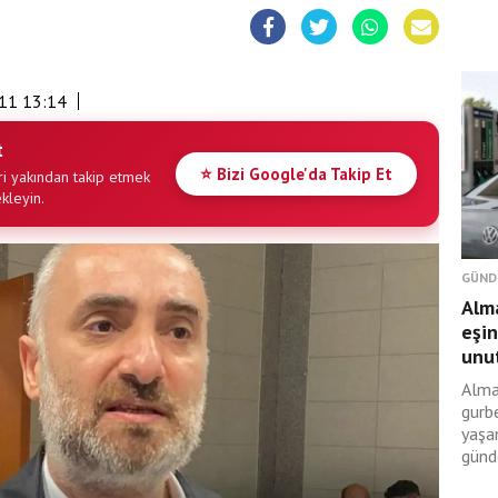
11 13:14
t
⭐ Bizi Google'da Takip Et
i yakından takip etmek
ekleyin.
GÜND
Alma
eşin
unut
Alma
gurbe
yaşan
günd