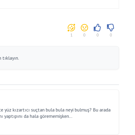
1
0
0
0
 tıklayın.
ce yüz kızartıcı suçtan bula bula neyi bulmuş? Bu arada
ı yaptıpını da hala görememişken...