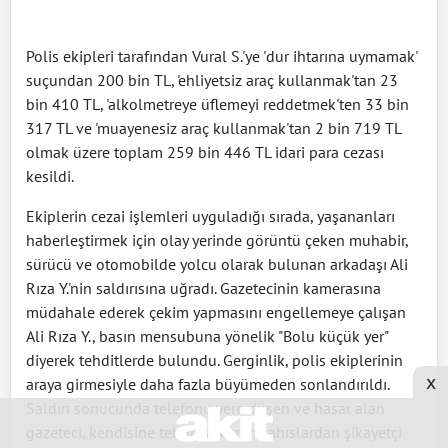
Polis ekipleri tarafından Vural S.'ye 'dur ihtarına uymamak'
suçundan 200 bin TL, 'ehliyetsiz araç kullanmak'tan 23
bin 410 TL, 'alkolmetreye üflemeyi reddetmek'ten 33 bin
317 TL ve 'muayenesiz araç kullanmak'tan 2 bin 719 TL
olmak üzere toplam 259 bin 446 TL idari para cezası
kesildi.
Ekiplerin cezai işlemleri uyguladığı sırada, yaşananları
haberleştirmek için olay yerinde görüntü çeken muhabir,
sürücü ve otomobilde yolcu olarak bulunan arkadaşı Ali
Rıza Y.'nin saldırısına uğradı. Gazetecinin kamerasına
müdahale ederek çekim yapmasını engellemeye çalışan
Ali Rıza Y., basın mensubuna yönelik "Bolu küçük yer"
diyerek tehditlerde bulundu. Gerginlik, polis ekiplerinin
x
araya girmesiyle daha fazla büyümeden sonlandırıldı.
Saldırı sonucunda telefonu yere düşen ve hasar alan
gazeteci, kendisine tehdit savuran şahıslardan şikayetçi