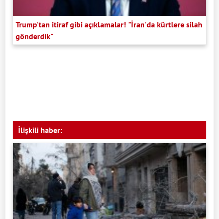
Trump'tan itiraf gibi açıklamalar! "İran'da kürtlere silah
gönderdik"
İlişkili haber: