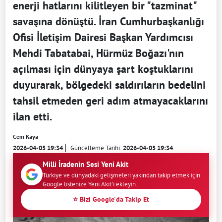
enerji hatlarını kilitleyen bir "tazminat"
savaşına dönüştü. İran Cumhurbaşkanlığı
Ofisi İletişim Dairesi Başkan Yardımcısı
Mehdi Tabatabai, Hürmüz Boğazı'nın
açılması için dünyaya şart koştuklarını
duyurarak, bölgedeki saldırıların bedelini
tahsil etmeden geri adım atmayacaklarını
ilan etti.
Cem Kaya
2026-04-05 19:34
Güncelleme Tarihi:
2026-04-05 19:34
Milli İradenin Sesi Yeni Akit
Türkiye ve dünyadaki gelişmeleri yakından takip etmek için
Google listenize Yeni Akit'i ekleyin.
⭐ Bizi Google'da Takip Et