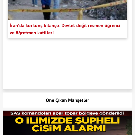
İran’da korkunç bilanço: Devlet değil resmen öğrenci
ve öğretmen katilleri
Öne Çıkan Manşetler