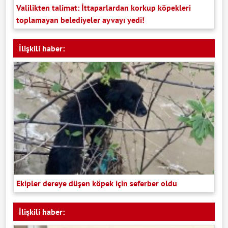
Valilikten talimat: İttaparlardan korkup köpekleri
toplamayan belediyeler ayvayı yedi!
İlişkili haber:
Ekipler dereye düşen köpek için seferber oldu
İlişkili haber: