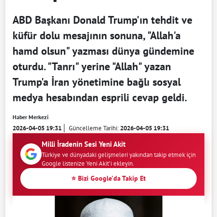
ABD Başkanı Donald Trump'ın tehdit ve
küfür dolu mesajının sonuna, "Allah'a
hamd olsun" yazması dünya gündemine
oturdu. "Tanrı" yerine "Allah" yazan
Trump'a İran yönetimine bağlı sosyal
medya hesabından esprili cevap geldi.
Haber Merkezi
2026-04-05 19:31
Güncelleme Tarihi:
2026-04-05 19:31
Milli İradenin Sesi Yeni Akit
Türkiye ve dünyadaki gelişmeleri yakından takip etmek için
Google listenize Yeni Akit'i ekleyin.
⭐ Bizi Google'da Takip Et