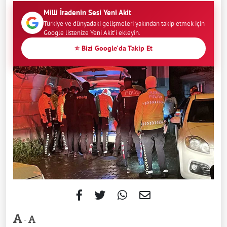
Milli İradenin Sesi Yeni Akit
Türkiye ve dünyadaki gelişmeleri yakından takip etmek için
Google listenize Yeni Akit'i ekleyin.
⭐ Bizi Google'da Takip Et
-