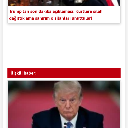
Trump'tan son dakika açıklaması: Kürtlere silah
dağıttık ama sanırım o silahları unuttular!
İlişkili haber: