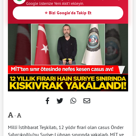
Google listenize Yeni Akit'i ekleyin.
⭐ Bizi Google'da Takip Et
-
Millî İstihbarat Teşkilatı, 12 yıldır firari olan casus Önder
Sığırcıkoğlu’nu Suriye-Lübnan sınırında yakaladı. MİT ve