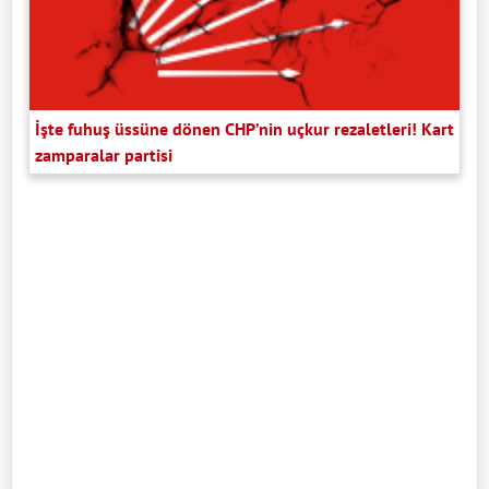
İşte fuhuş üssüne dönen CHP’nin uçkur rezaletleri! Kart
zamparalar partisi