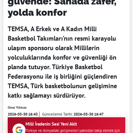
güvende! Sahada zafer,
yolda konfor
TEMSA, A Erkek ve A Kadın Milli
Basketbol Takımları’nın resmi karayolu
ulaşım sponsoru olarak Millilerin
yolculuklarında konfor ve güvenliği ön
planda tutuyor. Türkiye Basketbol
Federasyonu ile iş birliğini güçlendiren
TEMSA, Türk basketbolunun gelişimine
katkı sağlamayı sürdürüyor.
Onur Yılmaz
2026-03-30 16:43
Güncelleme Tarihi:
2026-03-30 16:47
Milli İradenin Sesi Yeni Akit
Türkiye ve dünyadaki gelişmeleri yakından takip etmek için