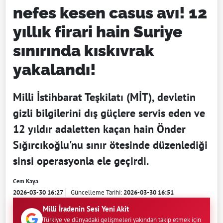
nefes kesen casus avı! 12
yıllık firari hain Suriye
sınırında kıskıvrak
yakalandı!
Milli İstihbarat Teşkilatı (MİT), devletin
gizli bilgilerini dış güçlere servis eden ve
12 yıldır adaletten kaçan hain Önder
Sığırcıkoğlu'nu sınır ötesinde düzenlediği
sinsi operasyonla ele geçirdi.
Cem Kaya
2026-03-30 16:27
Güncelleme Tarihi:
2026-03-30 16:51
Milli İradenin Sesi Yeni Akit
Türkiye ve dünyadaki gelişmeleri yakından takip etmek için