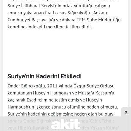
Suriye İstihbarat Servisi’nin ortak yürüttüğü çalışma
sonucu yakalanan firari casus Sığırcıkoğlu, Ankara
Cumhuriyet Başsavcılığı ve Ankara TEM Şube Müdürlüğü
koordinesinde adli mercilere teslim edildi.
Suriye’nin Kaderini Etkiledi
Önder Sığırcıkoğlu, 2011 yılında Özgür Suriye Ordusu
komutanları Hüseyin Harmoush ve Mustafa Kassum’u
kaçırarak Esad rejimine teslim etmiş ve Hüseyin
Harmoush’un işkence sonucu ölümüne neden olmuştu.
x
Suriye’nin kaderinin değişmesine neden olan bu olay
sonucu Önder Sığırcıkoğlu, 2013 yılında “Cebir, Tehdit
veya Hile Kullanarak Kişiyi Hürriyetinden Yoksun Kılma”