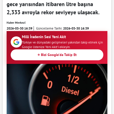
gece yarısından itibaren litre başına
2,333 avroyla rekor seviyeye ulaşacak.
Haber Merkezi
2026-03-30 16:39
Güncelleme Tarihi:
2026-03-30 16:39
Milli İradenin Sesi Yeni Akit
Türkiye ve dünyadaki gelişmeleri yakından takip etmek için
Google listenize Yeni Akit'i ekleyin.
⭐ Bizi Google'da Takip Et