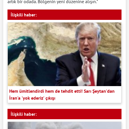
artık bir odada. Bölgenin yeni düzenine alışın."
İlişkili haber:
Hem ümitlendirdi hem de tehdit etti! Sarı Şeytan'dan
İran'a 'yok ederiz' çıkışı
İlişkili haber: