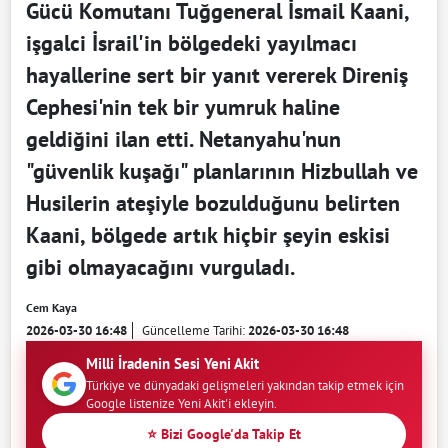
Gücü Komutanı Tuğgeneral İsmail Kaani,
işgalci İsrail'in bölgedeki yayılmacı
hayallerine sert bir yanıt vererek Direniş
Cephesi'nin tek bir yumruk haline
geldiğini ilan etti. Netanyahu'nun
"güvenlik kuşağı" planlarının Hizbullah ve
Husilerin ateşiyle bozulduğunu belirten
Kaani, bölgede artık hiçbir şeyin eskisi
gibi olmayacağını vurguladı.
Cem Kaya
2026-03-30 16:48
Güncelleme Tarihi:
2026-03-30 16:48
Milli İradenin Sesi Yeni Akit
Türkiye ve dünyadaki gelişmeleri yakından takip etmek için
Google listenize Yeni Akit'i ekleyin.
⭐ Bizi Google'da Takip Et