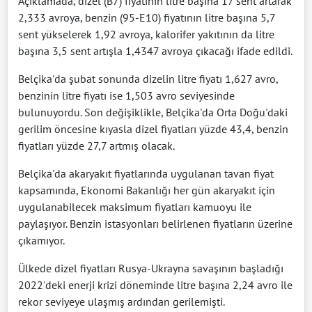
Açıklamada, dizel (B7) fiyatının litre başına 17 sent artarak
2,333 avroya, benzin (95-E10) fiyatının litre başına 5,7
sent yükselerek 1,92 avroya, kalorifer yakıtının da litre
başına 3,5 sent artışla 1,4347 avroya çıkacağı ifade edildi.
Belçika'da şubat sonunda dizelin litre fiyatı 1,627 avro,
benzinin litre fiyatı ise 1,503 avro seviyesinde
bulunuyordu. Son değişiklikle, Belçika'da Orta Doğu'daki
gerilim öncesine kıyasla dizel fiyatları yüzde 43,4, benzin
fiyatları yüzde 27,7 artmış olacak.
Belçika'da akaryakıt fiyatlarında uygulanan tavan fiyat
kapsamında, Ekonomi Bakanlığı her gün akaryakıt için
uygulanabilecek maksimum fiyatları kamuoyu ile
paylaşıyor. Benzin istasyonları belirlenen fiyatların üzerine
çıkamıyor.
Ülkede dizel fiyatları Rusya-Ukrayna savaşının başladığı
2022'deki enerji krizi döneminde litre başına 2,24 avro ile
rekor seviyeye ulaşmış ardından gerilemişti.