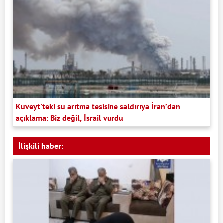
Kuveyt'teki su arıtma tesisine saldırıya İran’dan
açıklama: Biz değil, İsrail vurdu
İlişkili haber: