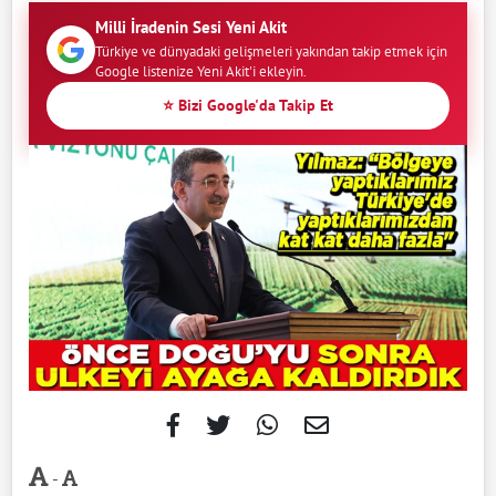
Milli İradenin Sesi Yeni Akit
Türkiye ve dünyadaki gelişmeleri yakından takip etmek için
Google listenize Yeni Akit'i ekleyin.
⭐ Bizi Google'da Takip Et
-