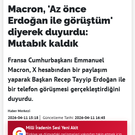
Macron, 'Az önce
Erdoğan ile görüştüm'
diyerek duyurdu:
Mutabık kaldık
Fransa Cumhurbaşkanı Emmanuel
Macron, X hesabından bir paylaşım
yaparak Başkan Recep Tayyip Erdoğan ile
bir telefon görüşmesi gerçekleştirdiğini
duyurdu.
Haber Merkezi
2026-04-11 15:18
Güncelleme Tarihi:
2026-04-11 16:45
Milli İradenin Sesi Yeni Akit
Türkiye ve dünyadaki gelişmeleri yakından takip etmek için