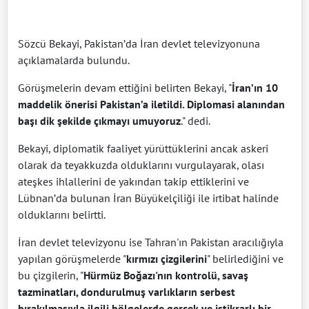
Sözcü Bekayi, Pakistan’da İran devlet televizyonuna
açıklamalarda bulundu.
Görüşmelerin devam ettiğini belirten Bekayi, "
İran’ın 10
maddelik önerisi Pakistan’a iletildi. Diplomasi alanından
başı dik şekilde çıkmayı umuyoruz
." dedi.
Bekayi, diplomatik faaliyet yürüttüklerini ancak askeri
olarak da teyakkuzda olduklarını vurgulayarak, olası
ateşkes ihlallerini de yakından takip ettiklerini ve
Lübnan’da bulunan İran Büyükelçiliği ile irtibat halinde
olduklarını belirtti.
İran devlet televizyonu ise Tahran'ın Pakistan aracılığıyla
yapılan görüşmelerde "
kırmızı
çizgilerini
" belirlediğini ve
bu çizgilerin, "
Hürmüz Boğazı'nın kontrolü, savaş
tazminatları, dondurulmuş varlıkların serbest
bırakılmasıyla ilgili bölgelerde gerçek ve istikrarlı bir