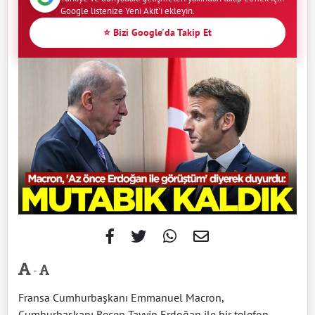
Google listenize Yeni Akit'i ekleyin.
⭐ Bizi Google'da Takip Et
-
Fransa Cumhurbaşkanı Emmanuel Macron,
Cumhurbaşkanı Recep Tayyip Erdoğan ile bir telefon