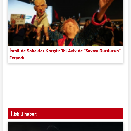
İsrail'de Sokaklar Karıştı: Tel Aviv'de "Savaşı Durdurun"
Feryadı!
İlişkili haber: