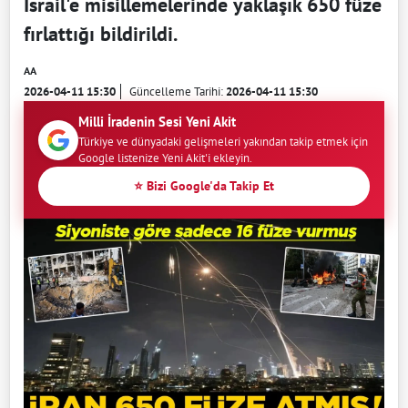
İsrail'e misillemelerinde yaklaşık 650 füze
fırlattığı bildirildi.
AA
2026-04-11 15:30
Güncelleme Tarihi:
2026-04-11 15:30
Milli İradenin Sesi Yeni Akit
Türkiye ve dünyadaki gelişmeleri yakından takip etmek için
Google listenize Yeni Akit'i ekleyin.
⭐ Bizi Google'da Takip Et