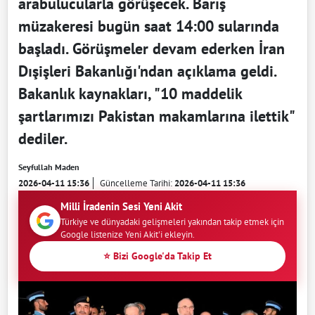
arabulucularla görüşecek. Barış
müzakeresi bugün saat 14:00 sularında
başladı. Görüşmeler devam ederken İran
Dışişleri Bakanlığı'ndan açıklama geldi.
Bakanlık kaynakları, "10 maddelik
şartlarımızı Pakistan makamlarına ilettik"
dediler.
Seyfullah Maden
2026-04-11 15:36
Güncelleme Tarihi:
2026-04-11 15:36
Milli İradenin Sesi Yeni Akit
Türkiye ve dünyadaki gelişmeleri yakından takip etmek için
Google listenize Yeni Akit'i ekleyin.
⭐ Bizi Google'da Takip Et