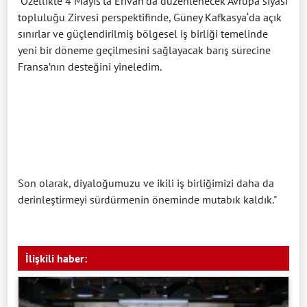
Özellikle 4 Mayıs’ta Erivan‘da düzenlenecek Avrupa siyasi
topluluğu Zirvesi perspektifinde, Güney Kafkasya‘da açık
sınırlar ve güçlendirilmiş bölgesel iş birliği temelinde
yeni bir döneme geçilmesini sağlayacak barış sürecine
Fransa’nın desteğini yineledim.
Son olarak, diyaloğumuzu ve ikili iş birliğimizi daha da
derinleştirmeyi sürdürmenin öneminde mutabık kaldık."
İlişkili haber: