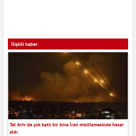
İlişkili haber:
Tel Aviv'de çok katlı bir bina İran misillemesinde hasar
aldı