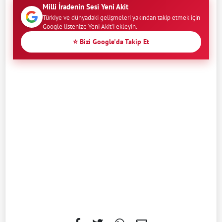
Milli İradenin Sesi Yeni Akit
Türkiye ve dünyadaki gelişmeleri yakından takip etmek için
Google listenize Yeni Akit'i ekleyin.
⭐ Bizi Google'da Takip Et