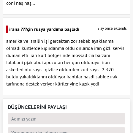
coni naş naş...
5 ay önce eklendi.
irana ???çin rusya yardıma başladı
amerika ve israilin işi gercekten zor sebeb ayaklanma
olmadı kürtlerde kıpırdanma oldu onlarıda iran gizli servisi
duman etti iran kürt bölgesinde mossad cıa barzani
talabani pjak abdi apocuları her gün öldürüyor iran
askerleri ölü sayısı gizlice öldürülen kürt sayısı 2 320
buldu yakaldıklarını öldüryor iranlılar hasdi sabide ırak
tarfındna destek veriyor kürtler yine kazık yedi
DÜŞÜNCELERİNİ PAYLAŞ!