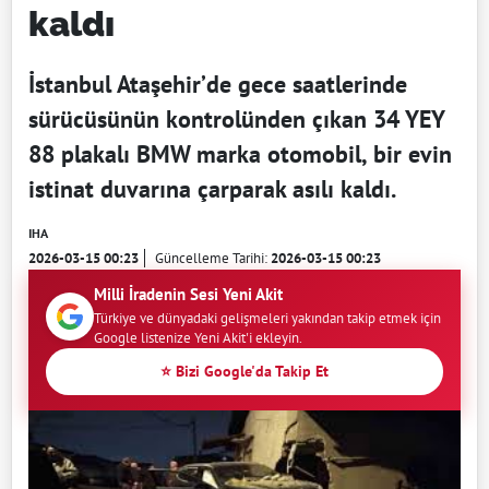
kaldı
İstanbul Ataşehir’de gece saatlerinde
sürücüsünün kontrolünden çıkan 34 YEY
88 plakalı BMW marka otomobil, bir evin
istinat duvarına çarparak asılı kaldı.
IHA
2026-03-15 00:23
Güncelleme Tarihi:
2026-03-15 00:23
Milli İradenin Sesi Yeni Akit
Türkiye ve dünyadaki gelişmeleri yakından takip etmek için
Google listenize Yeni Akit'i ekleyin.
⭐ Bizi Google'da Takip Et