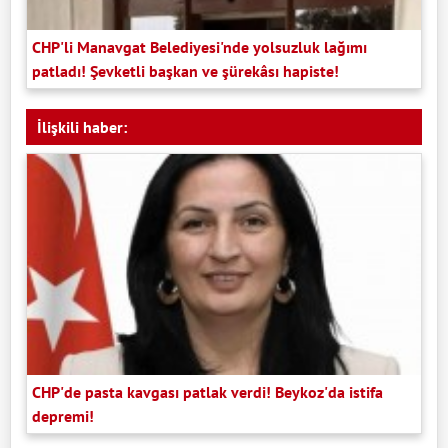
CHP'li Manavgat Belediyesi'nde yolsuzluk lağımı
patladı! Şevketli başkan ve şürekâsı hapiste!
İlişkili haber:
CHP'de pasta kavgası patlak verdi! Beykoz'da istifa
depremi!