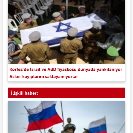
Körfez’de İsrail ve ABD fiyaskosu dünyada yankılanıyor
Asker kayıplarını saklayamıyorlar
İlişkili haber: