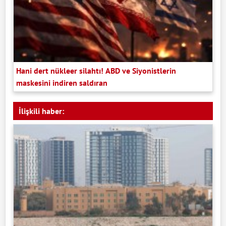
Hani dert nükleer silahtı! ABD ve Siyonistlerin
maskesini indiren saldıran
İlişkili haber: