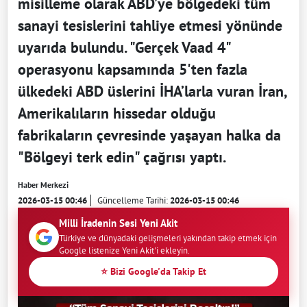
misilleme olarak ABD’ye bölgedeki tüm
sanayi tesislerini tahliye etmesi yönünde
uyarıda bulundu. "Gerçek Vaad 4"
operasyonu kapsamında 5'ten fazla
ülkedeki ABD üslerini İHA’larla vuran İran,
Amerikalıların hissedar olduğu
fabrikaların çevresinde yaşayan halka da
"Bölgeyi terk edin" çağrısı yaptı.
Haber Merkezi
2026-03-15 00:46
Güncelleme Tarihi:
2026-03-15 00:46
Milli İradenin Sesi Yeni Akit
Türkiye ve dünyadaki gelişmeleri yakından takip etmek için
Google listenize Yeni Akit'i ekleyin.
⭐ Bizi Google'da Takip Et