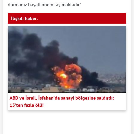
durmanız hayati önem taşımaktadır."
İlişkili haber:
ABD ve İsrail, İsfahan’da sanayi bölgesine saldırdı:
15’ten fazla ölü!