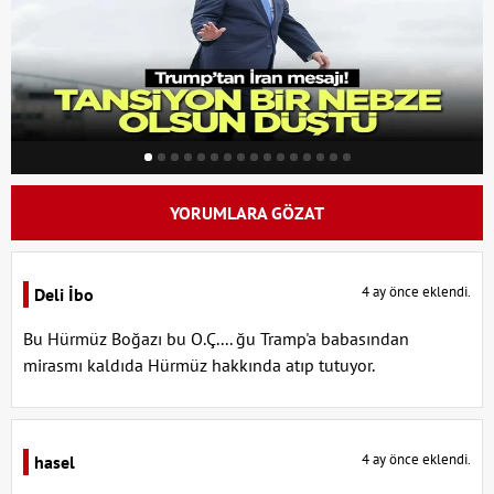
YORUMLARA GÖZAT
4 ay önce eklendi.
Deli İbo
Bu Hürmüz Boğazı bu O.Ç.... ğu Tramp'a babasından
mirasmı kaldıda Hürmüz hakkında atıp tutuyor.
4 ay önce eklendi.
hasel