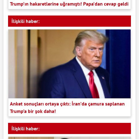
Trump’ın hakaretlerine uğramıştı! Papa’dan cevap geldi
İlişkili haber:
Anket sonuçları ortaya çıktı: İran’da çamura saplanan
Trump’a bir şok daha!
İlişkili haber: