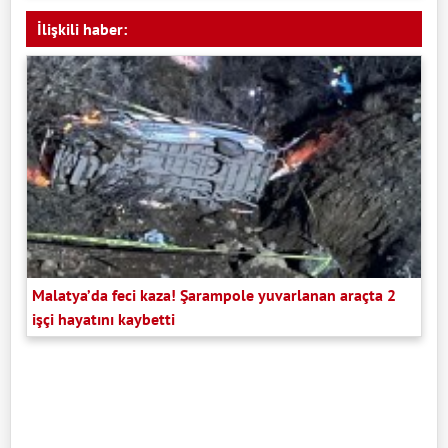
İlişkili haber:
Malatya’da feci kaza! Şarampole yuvarlanan araçta 2
işçi hayatını kaybetti