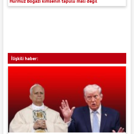
Hürmüz Boğazı kimsenin tapulu malı değil
İlişkili haber: