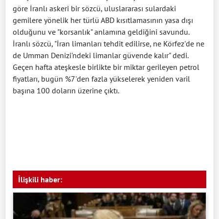
göre İranlı askeri bir sözcü, uluslararası sulardaki
gemilere yönelik her türlü ABD kısıtlamasının yasa dışı
olduğunu ve "korsanlık" anlamına geldiğini savundu.
İranlı sözcü, "İran limanları tehdit edilirse, ne Körfez'de ne
de Umman Denizi'ndeki limanlar güvende kalır" dedi.
Geçen hafta ateşkesle birlikte ‌bir miktar gerileyen petrol
fiyatları, bugün %7'den fazla yükselerek yeniden varil
başına 100 doların ​üzerine çıktı.
İlişkili haber: