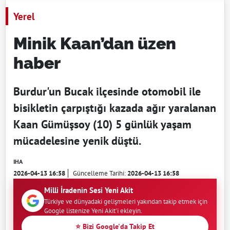
Yerel
Minik Kaan’dan üzen
haber
Burdur'un Bucak ilçesinde otomobil ile
bisikletin çarpıştığı kazada ağır yaralanan
Kaan Gümüşsoy (10) 5 günlük yaşam
mücadelesine yenik düştü.
IHA
2026-04-13 16:58
Güncelleme Tarihi:
2026-04-13 16:58
Milli İradenin Sesi Yeni Akit
Türkiye ve dünyadaki gelişmeleri yakından takip etmek için
Google listenize Yeni Akit'i ekleyin.
⭐ Bizi Google'da Takip Et