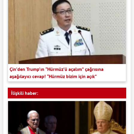
Çin’den Trump’ın “Hürmüz’ü açalım” çağrısına
aşağılayıcı cevap! “Hürmüz bizim için açık”
İlişkili haber: