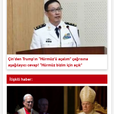
Çin’den Trump’ın “Hürmüz’ü açalım” çağrısına
aşağılayıcı cevap! “Hürmüz bizim için açık”
İlişkili haber: