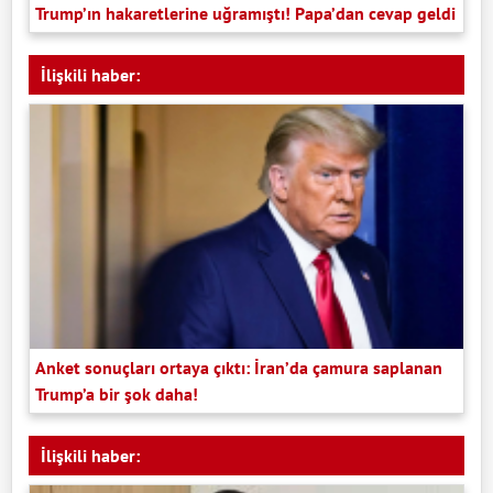
Trump’ın hakaretlerine uğramıştı! Papa’dan cevap geldi
İlişkili haber:
Anket sonuçları ortaya çıktı: İran’da çamura saplanan
Trump’a bir şok daha!
İlişkili haber: