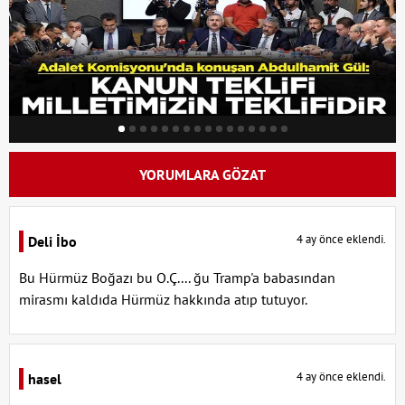
YORUMLARA GÖZAT
4 ay önce eklendi.
Deli İbo
Bu Hürmüz Boğazı bu O.Ç.... ğu Tramp'a babasından
mirasmı kaldıda Hürmüz hakkında atıp tutuyor.
4 ay önce eklendi.
hasel