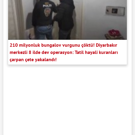
210 milyonluk bungalov vurgunu çöktü! Diyarbakır
merkezli 8 ilde dev operasyon: Tatil hayali kuranları
çarpan çete yakalandı!