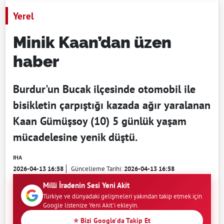
Yerel
Minik Kaan’dan üzen
haber
Burdur'un Bucak ilçesinde otomobil ile
bisikletin çarpıştığı kazada ağır yaralanan
Kaan Gümüşsoy (10) 5 günlük yaşam
mücadelesine yenik düştü.
IHA
2026-04-13 16:58
Güncelleme Tarihi:
2026-04-13 16:58
Milli İradenin Sesi Yeni Akit
Türkiye ve dünyadaki gelişmeleri yakından takip etmek için
Google listenize Yeni Akit'i ekleyin.
⭐ Bizi Google'da Takip Et