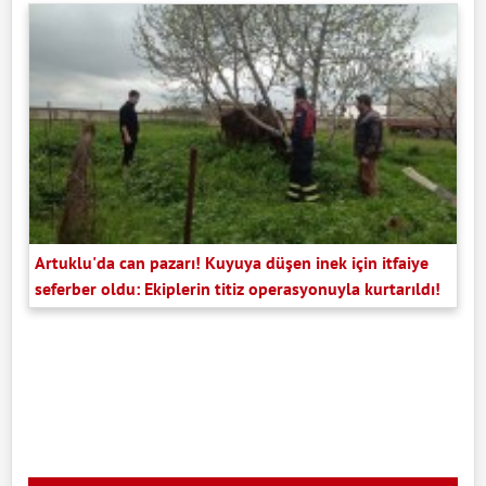
Artuklu'da can pazarı! Kuyuya düşen inek için itfaiye
seferber oldu: Ekiplerin titiz operasyonuyla kurtarıldı!