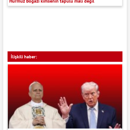
Hürmüz Boğazı kimsenin tapulu malı değil
İlişkili haber: