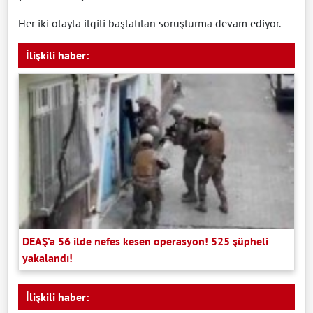
Her iki olayla ilgili başlatılan soruşturma devam ediyor.
İlişkili haber:
DEAŞ’a 56 ilde nefes kesen operasyon! 525 şüpheli
yakalandı!
İlişkili haber: