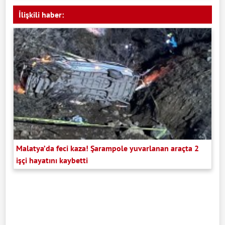
İlişkili haber:
Malatya’da feci kaza! Şarampole yuvarlanan araçta 2
işçi hayatını kaybetti