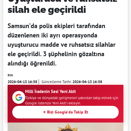
silah ele geçirildi
Samsun’da polis ekipleri tarafından
düzenlenen iki ayrı operasyonda
uyuşturucu madde ve ruhsatsız silahlar
ele geçirildi. 3 şüphelinin gözaltına
alındığı öğrenildi.
IHA
2026-04-13 16:58
Güncelleme Tarihi:
2026-04-13 16:58
Milli İradenin Sesi Yeni Akit
Türkiye ve dünyadaki gelişmeleri yakından takip etmek için
Google listenize Yeni Akit'i ekleyin.
⭐ Bizi Google'da Takip Et