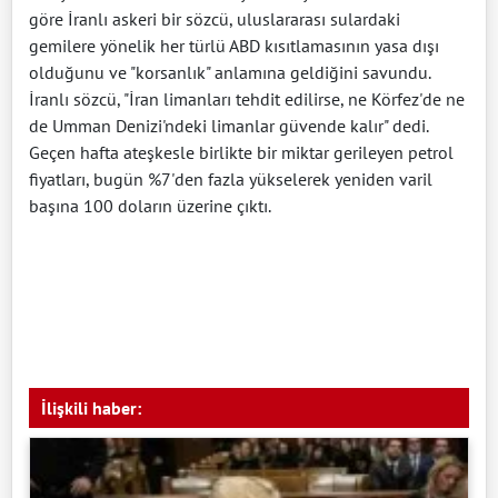
göre İranlı askeri bir sözcü, uluslararası sulardaki
gemilere yönelik her türlü ABD kısıtlamasının yasa dışı
olduğunu ve "korsanlık" anlamına geldiğini savundu.
İranlı sözcü, "İran limanları tehdit edilirse, ne Körfez'de ne
de Umman Denizi'ndeki limanlar güvende kalır" dedi.
Geçen hafta ateşkesle birlikte ‌bir miktar gerileyen petrol
fiyatları, bugün %7'den fazla yükselerek yeniden varil
başına 100 doların ​üzerine çıktı.
İlişkili haber: