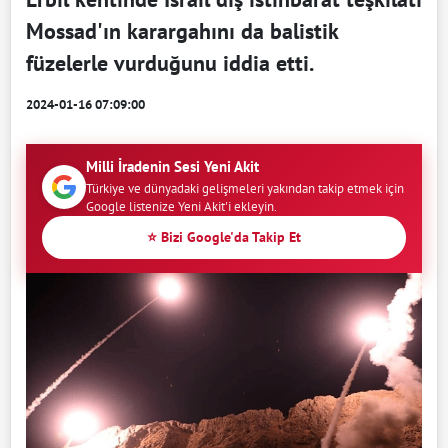
Mossad'ın karargahını da balistik
füzelerle vurduğunu iddia etti.
2024-01-16 07:09:00
Milli İradenin Sesi Yeni Akit
Türkiye ve dünyadaki gelişmeleri yakından takip etmek için
Google listenize Yeni Akit'i ekleyin.
⭐ Bizi Google'da Takip Et