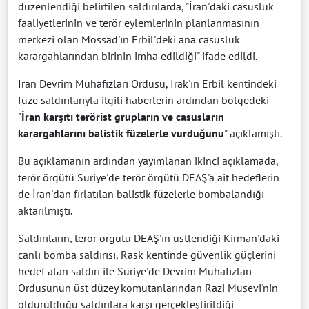
düzenlendiği belirtilen saldırılarda, "İran'daki casusluk
faaliyetlerinin ve terör eylemlerinin planlanmasının
merkezi olan Mossad'ın Erbil'deki ana casusluk
karargahlarından birinin imha edildiği" ifade edildi.
İran Devrim Muhafızları Ordusu, Irak'ın Erbil kentindeki
füze saldırılarıyla ilgili haberlerin ardından bölgedeki
"
İran karşıtı terörist grupların ve casusların
karargahlarını balistik füzelerle vurduğunu
" açıklamıştı.
Bu açıklamanın ardından yayımlanan ikinci açıklamada,
terör örgütü Suriye'de terör örgütü DEAŞ'a ait hedeflerin
de İran'dan fırlatılan balistik füzelerle bombalandığı
aktarılmıştı.
Saldırıların, terör örgütü DEAŞ'ın üstlendiği Kirman'daki
canlı bomba saldırısı, Rask kentinde güvenlik güçlerini
hedef alan saldırı ile Suriye'de Devrim Muhafızları
Ordusunun üst düzey komutanlarından Razi Musevi'nin
öldürüldüğü saldırılara karşı gerçekleştirildiği