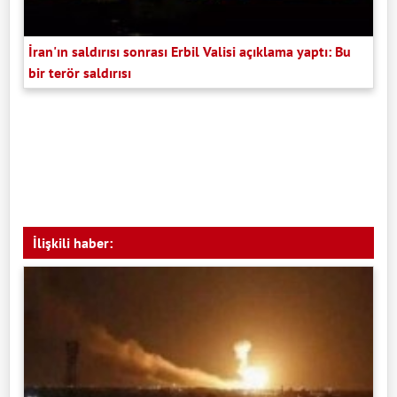
İran'ın saldırısı sonrası Erbil Valisi açıklama yaptı: Bu
bir terör saldırısı
İlişkili haber: