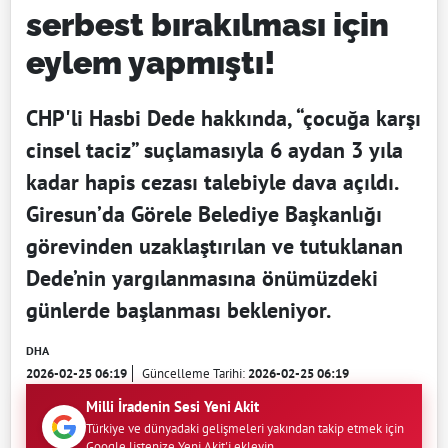
serbest bırakılması için
eylem yapmıştı!
CHP'li Hasbi Dede hakkında, “çocuğa karşı
cinsel taciz” suçlamasıyla 6 aydan 3 yıla
kadar hapis cezası talebiyle dava açıldı.
Giresun’da Görele Belediye Başkanlığı
görevinden uzaklaştırılan ve tutuklanan
Dede’nin yargılanmasına önümüzdeki
günlerde başlanması bekleniyor.
DHA
2026-02-25 06:19
Güncelleme Tarihi:
2026-02-25 06:19
Milli İradenin Sesi Yeni Akit
Türkiye ve dünyadaki gelişmeleri yakından takip etmek için
Google listenize Yeni Akit'i ekleyin.