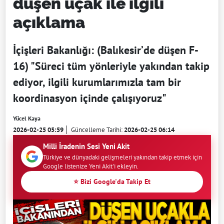
düşen uçak ile ilgili
açıklama
İçişleri Bakanlığı: (Balıkesir’de düşen F-
16) "Süreci tüm yönleriyle yakından takip
ediyor, ilgili kurumlarımızla tam bir
koordinasyon içinde çalışıyoruz"
Yücel Kaya
2026-02-25 05:59
Güncelleme Tarihi:
2026-02-25 06:14
Milli İradenin Sesi Yeni Akit
Türkiye ve dünyadaki gelişmeleri yakından takip etmek için
Google listenize Yeni Akit'i ekleyin.
⭐ Bizi Google'da Takip Et