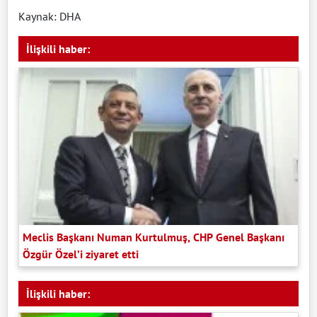
Kaynak: DHA
İlişkili haber:
Meclis Başkanı Numan Kurtulmuş, CHP Genel Başkanı
Özgür Özel’i ziyaret etti
İlişkili haber: