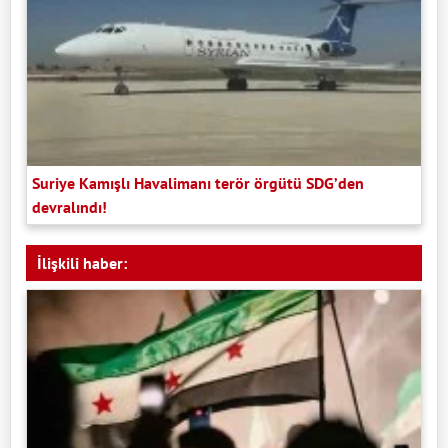
Suriye Kamışlı Havalimanı terör örgütü SDG’den
devralındı!
İlişkili haber: