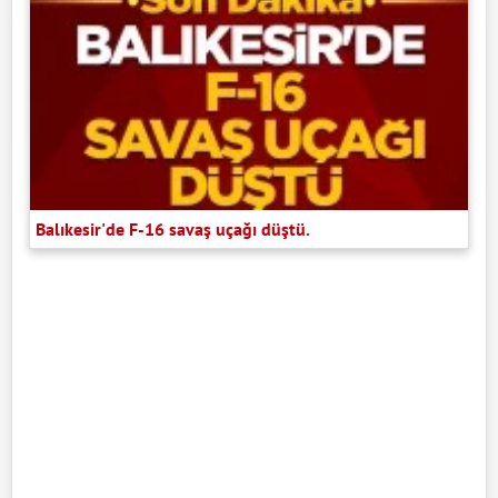
Balıkesir'de F-16 savaş uçağı düştü.