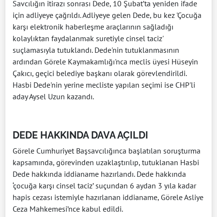
Savcılığın itirazı sonrası Dede, 10 Şubat’ta yeniden ifade
için adliyeye çağrıldı. Adliyeye gelen Dede, bu kez 'Çocuğa
karşı elektronik haberleşme araçlarının sağladığı
kolaylıktan faydalanmak suretiyle cinsel taciz'
suçlamasıyla tutuklandı. Dede'nin tutuklanmasının
ardından Görele Kaymakamlığı'nca meclis üyesi Hüseyin
Çakıcı, geçici belediye başkanı olarak görevlendirildi.
Hasbi Dede'nin yerine mecliste yapılan seçimi ise CHP'li
aday Aysel Uzun kazandı.
DEDE HAKKINDA DAVA AÇILDI
Görele Cumhuriyet Başsavcılığınca başlatılan soruşturma
kapsamında, görevinden uzaklaştırılıp, tutuklanan Hasbi
Dede hakkında iddianame hazırlandı. Dede hakkında
‘çocuğa karşı cinsel taciz’ suçundan 6 aydan 3 yıla kadar
hapis cezası istemiyle hazırlanan iddianame, Görele Asliye
Ceza Mahkemesi’nce kabul edildi.