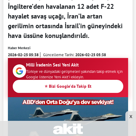
İngiltere’den havalanan 12 adet F-22
hayalet savaş uçağı, İran’la artan
gerilimin ortasında İsrail’in güneyindeki
hava üssüne konuşlandırıldı.
Haber Merkezi
2026-02-25 05:38
Güncelleme Tarihi:
2026-02-25 05:38
Milli İradenin Sesi Yeni Akit
Türkiye ve dünyadaki gelişmeleri yakından takip etmek için
Google listenize Yeni Akit'i ekleyin.
⭐ Bizi Google'da Takip Et
x