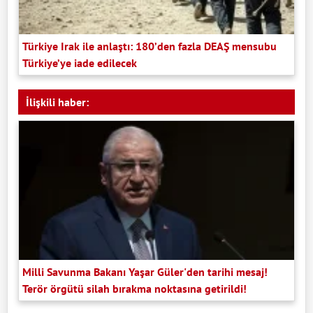
Türkiye Irak ile anlaştı: 180’den fazla DEAŞ mensubu
Türkiye’ye iade edilecek
İlişkili haber:
Milli Savunma Bakanı Yaşar Güler'den tarihi mesaj!
Terör örgütü silah bırakma noktasına getirildi!