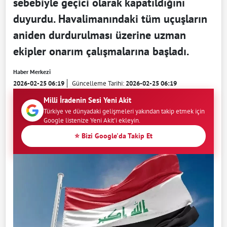
sebebiyle geçici olarak kapatıldığını
duyurdu. Havalimanındaki tüm uçuşların
aniden durdurulması üzerine uzman
ekipler onarım çalışmalarına başladı.
Haber Merkezi
2026-02-25 06:19
Güncelleme Tarihi:
2026-02-25 06:19
Milli İradenin Sesi Yeni Akit
Türkiye ve dünyadaki gelişmeleri yakından takip etmek için
Google listenize Yeni Akit'i ekleyin.
⭐ Bizi Google'da Takip Et