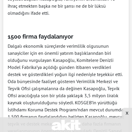
ihraç etmekten başka ne bir şansı ne de bir lüksü
olmadığını ifade etti.
1500 firma faydalanıyor
Dalgalı ekonomik süreçlerde verimlilik olgusunun
sanayiciler için en önemli yatırım başlıklarından biri
olduğunu vurgulayan Kasapoğlu, Komitelere Denizli
Model Fabrika’ya açıldığı günden itibaren verdikleri
destek ve gösterdikleri yoğun ilgi nedeniyle teşekkür etti.
Oda bünyesinde faaliyet gösteren Verimlilik Merkezi ve
Teşvik Ofisi çalışmalarına da değinen Kasapoğlu, Teşvik
Ofisi aracılığıyla son bir yılda yaklaşık 3,5 milyon liralık
kaynak oluşturulduğunu söyledi. KOSGEB’in yürüttüğü
İstihdamı Koruma Destek Programı’ndan mevcut durumda
x
1.500 firmanın faydalandığını belirten Kasapoğlu, mevcut
teşvik ve destek mekanizmalarından daha fazla firmanın
yararlanmasının önemsendiğini vurguladı. Denizli Sanayi