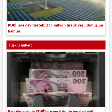
KOBİ’lere dev destek: 235 milyon liralık yeşil dönüşüm
hamlesi
İlişkili haber:
Batı Akdeniz’de KOBİ’lere yeşil dönüşüm desteği!