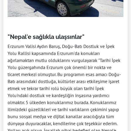
"Nepal'e sağlıkla ulaşsınlar"
Erzurum Valisi Aydın Baruş, Doğu-Batı Dostluk ve İpek
Yolu Rallisi kapsamında Erzurum'da konukları
ağırlamaktan mutlu olduklarını vurgulayarak "Tarihi İpek
Yolu güzergahında Erzurum çok önemli bir nokta ve
ticaret merkezi olmuştur. Bu programın esas amacı Doğu-
Batı arasındaki dostluğa, kültürler arası etkileşime işaret
etmek ve tekrar tarihi rolü büyük olan tarihi İpek
Yolu'ndaki dostluk ve kardeşliğin inşasına yardımcı
olmaktır. 5 ülkeden konuklarımız burada. Konuklarımız
ilimizdeki güzellikleri ve tarihi varlıkların çekimini yapıp
bunu sosyal medya ve dijital kanallar aracılığıyla tüm
dünyaya duyuracaklar, kendilerine çok teşekkür ederim.
Yolları açık olsun. İnşallah nihai hedefleri olan Nepal'e