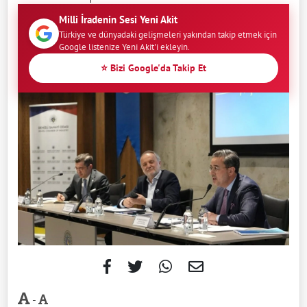
Milli İradenin Sesi Yeni Akit
Türkiye ve dünyadaki gelişmeleri yakından takip etmek için
Google listenize Yeni Akit'i ekleyin.
⭐ Bizi Google'da Takip Et
-