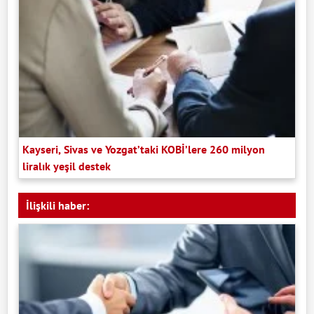
Kayseri, Sivas ve Yozgat’taki KOBİ’lere 260 milyon
liralık yeşil destek
İlişkili haber: