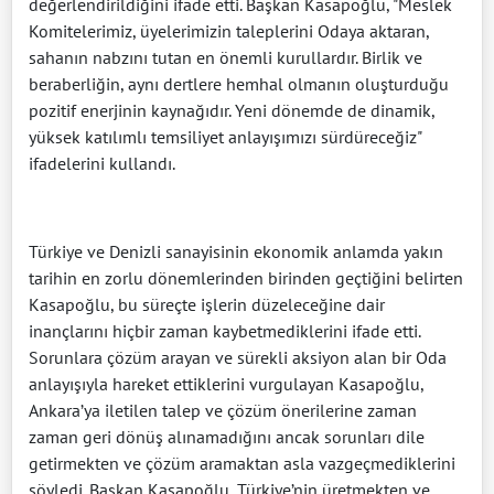
değerlendirildiğini ifade etti. Başkan Kasapoğlu, "Meslek
Komitelerimiz, üyelerimizin taleplerini Odaya aktaran,
sahanın nabzını tutan en önemli kurullardır. Birlik ve
beraberliğin, aynı dertlere hemhal olmanın oluşturduğu
pozitif enerjinin kaynağıdır. Yeni dönemde de dinamik,
yüksek katılımlı temsiliyet anlayışımızı sürdüreceğiz"
ifadelerini kullandı.
Türkiye ve Denizli sanayisinin ekonomik anlamda yakın
tarihin en zorlu dönemlerinden birinden geçtiğini belirten
Kasapoğlu, bu süreçte işlerin düzeleceğine dair
inançlarını hiçbir zaman kaybetmediklerini ifade etti.
Sorunlara çözüm arayan ve sürekli aksiyon alan bir Oda
anlayışıyla hareket ettiklerini vurgulayan Kasapoğlu,
Ankara’ya iletilen talep ve çözüm önerilerine zaman
zaman geri dönüş alınamadığını ancak sorunları dile
getirmekten ve çözüm aramaktan asla vazgeçmediklerini
söyledi. Başkan Kasapoğlu, Türkiye’nin üretmekten ve