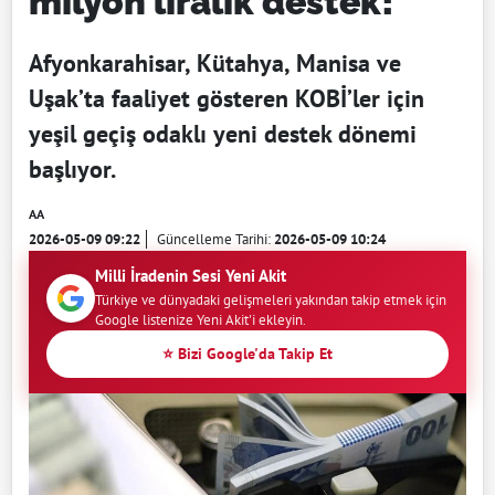
milyon liralık destek!
Afyonkarahisar, Kütahya, Manisa ve
Uşak’ta faaliyet gösteren KOBİ’ler için
yeşil geçiş odaklı yeni destek dönemi
başlıyor.
AA
2026-05-09 09:22
Güncelleme Tarihi:
2026-05-09 10:24
Milli İradenin Sesi Yeni Akit
Türkiye ve dünyadaki gelişmeleri yakından takip etmek için
Google listenize Yeni Akit'i ekleyin.
⭐ Bizi Google'da Takip Et