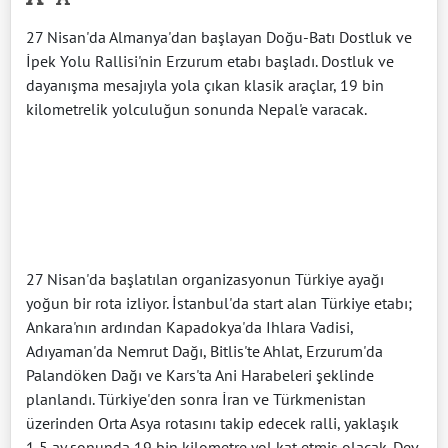
27 Nisan'da Almanya'dan başlayan Doğu-Batı Dostluk ve
İpek Yolu Rallisi'nin Erzurum etabı başladı. Dostluk ve
dayanışma mesajıyla yola çıkan klasik araçlar, 19 bin
kilometrelik yolculuğun sonunda Nepal'e varacak.
27 Nisan'da başlatılan organizasyonun Türkiye ayağı
yoğun bir rota izliyor. İstanbul'da start alan Türkiye etabı;
Ankara'nın ardından Kapadokya'da Ihlara Vadisi,
Adıyaman'da Nemrut Dağı, Bitlis'te Ahlat, Erzurum'da
Palandöken Dağı ve Kars'ta Ani Harabeleri şeklinde
planlandı. Türkiye'den sonra İran ve Türkmenistan
üzerinden Orta Asya rotasını takip edecek ralli, yaklaşık
1,5 ay sonunda 19 bin kilometre yol kat etmiş olacak. Dev