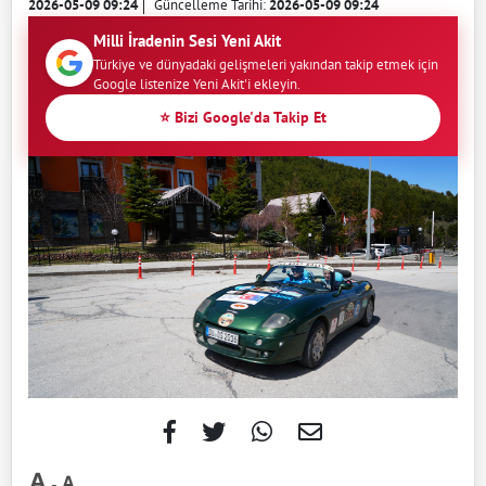
2026-05-09 09:24
Güncelleme Tarihi:
2026-05-09 09:24
Milli İradenin Sesi Yeni Akit
Türkiye ve dünyadaki gelişmeleri yakından takip etmek için
Google listenize Yeni Akit'i ekleyin.
⭐ Bizi Google'da Takip Et
-