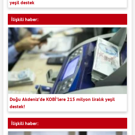
yeşil destek
İlişkili haber:
Doğu Akdeniz’de KOBİ’lere 215 milyon liralık yeşil
destek!
İlişkili haber: