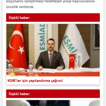
koşullarını iyileştirmeyi hedefleyen proje başvurularına
öncelik verilecek.
İlişkili haber:
KOBİ’ler için yapılandırma çağrısı!
İlişkili haber: