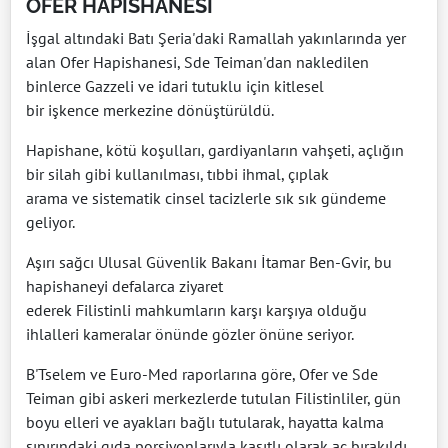
OFER HAPİSHANESİ
İşgal altındaki Batı Şeria'daki Ramallah yakınlarında yer
alan Ofer Hapishanesi, Sde Teiman'dan nakledilen
binlerce Gazzeli ve idari tutuklu için kitlesel
bir işkence merkezine dönüştürüldü.
Hapishane, kötü koşulları, gardiyanların vahşeti, açlığın
bir silah gibi kullanılması, tıbbi ihmal, çıplak
arama ve sistematik cinsel tacizlerle sık sık gündeme
geliyor.
Aşırı sağcı Ulusal Güvenlik Bakanı İtamar Ben-Gvir, bu
hapishaneyi defalarca ziyaret
ederek Filistinli mahkumların karşı karşıya olduğu
ihlalleri kameralar önünde gözler önüne seriyor.
B'Tselem ve Euro-Med raporlarına göre, Ofer ve Sde
Teiman gibi askeri merkezlerde tutulan Filistinliler, gün
boyu elleri ve ayakları bağlı tutularak, hayatta kalma
sınırındaki gıda porsiyonlarıyla kasıtlı olarak aç bırakıldı.