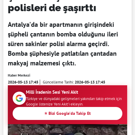
polisleri de şaşırttı
Antalya'da bir apartmanın girişindeki
şüpheli çantanın bomba olduğunu ileri
süren sakinler polisi alarma geçirdi.
Bomba şüphesiyle patlatılan çantadan
makyaj malzemesi çıktı.
Haber Merkezi
2026-05-13 17:45
Güncelleme Tarihi:
2026-05-13 17:45
Milli İradenin Sesi Yeni Akit
Türkiye ve dünyadaki gelişmeleri yakından takip etmek için
Google listenize Yeni Akit'i ekleyin.
⭐ Bizi Google'da Takip Et