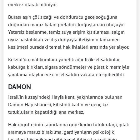
merkez olarak biliniyor.
Burası aşırı çöl sıcağı ve dondurucu gece soğuğuna
doğrudan maruz kalan prefabrik koğuşlardan oluşuyor
Yetersiz beslenme, temiz suya erişim kısıtlaması, salgın
uyuz hastalıkları ve dış dünyayla iletişimin tamamen
kesilmesi buradaki temel hak ihlalleri arasında yer alıyor.
Ketziot'da mahkumlara yönelik ağır fiziksel saldırılar,
kaburga kırıkları, sigara söndürmeler ve plastik mermiyle
yaralama olayları ve cinsel saldırı vakaları tespit edildi.
DAMON
İsrail'in kuzeyindeki Hayfa kenti yakınlarında bulunan
Damon Hapishanesi, Filistinli kadın ve genç kız
tutukluların kapatıldığı ana merkez.
Hak örgütlerinin raporlarına göre kadın tutuklular, çıplak
aramaya maruz bırakılma, gardiyanların psikolojik
tacizleri, hijyenik ped gibi temel ihtiyaçlara erişimin