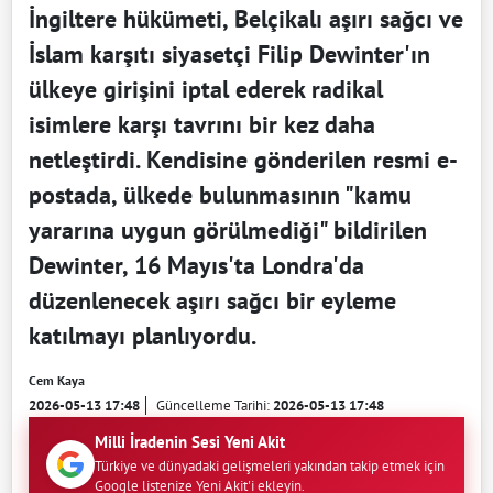
İngiltere hükümeti, Belçikalı aşırı sağcı ve
İslam karşıtı siyasetçi Filip Dewinter'ın
ülkeye girişini iptal ederek radikal
isimlere karşı tavrını bir kez daha
netleştirdi. Kendisine gönderilen resmi e-
postada, ülkede bulunmasının "kamu
yararına uygun görülmediği" bildirilen
Dewinter, 16 Mayıs'ta Londra'da
düzenlenecek aşırı sağcı bir eyleme
katılmayı planlıyordu.
Cem Kaya
2026-05-13 17:48
Güncelleme Tarihi:
2026-05-13 17:48
Milli İradenin Sesi Yeni Akit
Türkiye ve dünyadaki gelişmeleri yakından takip etmek için
Google listenize Yeni Akit'i ekleyin.