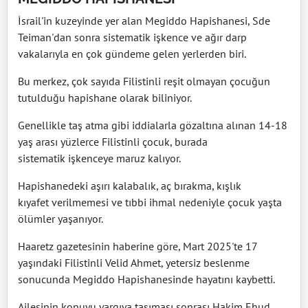
İsrail'in kuzeyinde yer alan Megiddo Hapishanesi, Sde
Teiman'dan sonra sistematik işkence ve ağır darp
vakalarıyla en çok gündeme gelen yerlerden biri.
Bu merkez, çok sayıda Filistinli reşit olmayan çocuğun
tutulduğu hapishane olarak biliniyor.
Genellikle taş atma gibi iddialarla gözaltına alınan 14-18
yaş arası yüzlerce Filistinli çocuk, burada
sistematik işkenceye maruz kalıyor.
Hapishanedeki aşırı kalabalık, aç bırakma, kışlık
kıyafet verilmemesi ve tıbbi ihmal nedeniyle çocuk yaşta
ölümler yaşanıyor.
Haaretz gazetesinin haberine göre, Mart 2025'te 17
yaşındaki Filistinli Velid Ahmet, yetersiz beslenme
sonucunda Megiddo Hapishanesinde hayatını kaybetti.
Ailesinin konuyu yargıya taşıması sonrası Hakim Ehud