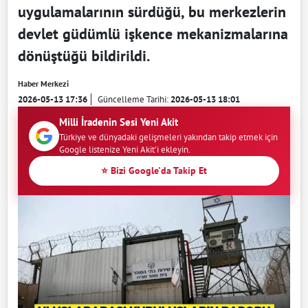
uygulamalarının sürdüğü, bu merkezlerin
devlet güdümlü işkence mekanizmalarına
dönüştüğü bildirildi.
Haber Merkezi
2026-05-13 17:36
Güncelleme Tarihi:
2026-05-13 18:01
Milli İradenin Sesi Yeni Akit
Türkiye ve dünyadaki gelişmeleri yakından takip etmek için
Google listenize Yeni Akit'i ekleyin.
⭐ Bizi Google'da Takip Et