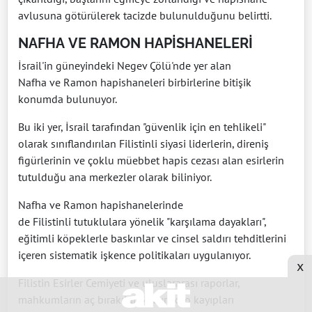
avlusuna götürülerek tacizde bulunulduğunu belirtti.
NAFHA VE RAMON HAPİSHANELERİ
İsrail'in güneyindeki Negev Çölü'nde yer alan
Nafha ve Ramon hapishaneleri birbirlerine bitişik
konumda bulunuyor.
Bu iki yer, İsrail tarafından "güvenlik için en tehlikeli"
olarak sınıflandırılan Filistinli siyasi liderlerin, direniş
figürlerinin ve çoklu müebbet hapis cezası alan esirlerin
tutulduğu ana merkezler olarak biliniyor.
Nafha ve Ramon hapishanelerinde
de Filistinli tutuklulara yönelik "karşılama dayakları",
eğitimli köpeklerle baskınlar ve cinsel saldırı tehditlerini
içeren sistematik işkence politikaları uygulanıyor.
x
Filistin Esirler Cemiyeti ve uluslararası raporlar,
mahkumların aç bırakılarak aşırı kilo kayıpları