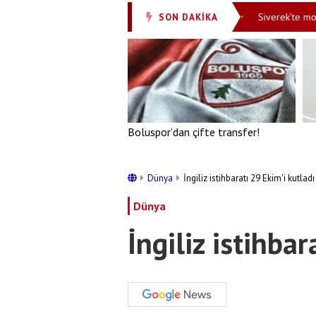
 paniği manşette: Orta Doğu’da Müslüman NATO’su
Siverek’te mola veri
SON DAKİKA
•
Boluspor’dan çifte transfer!
Dünya
İngiliz istihbaratı 29 Ekim'i kutladı
Dünya
İngiliz istihba