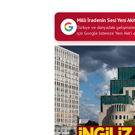
Milli İradenin Sesi Yeni Aki
Türkiye ve dünyadaki gelişmeler
için Google listenize Yeni Akit'i 