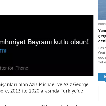
DÜNY
Yam
geç
deni
Fas'
Ceut
göçm
Yetki
nişanları olan Aziz Michael ve Aziz George
ore, 2013 ile 2020 arasında Türkiye'de