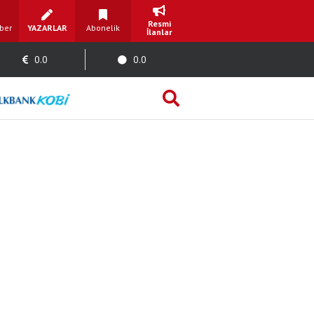
Resmi
ber
YAZARLAR
Abonelik
İlanlar
0.0
0.0