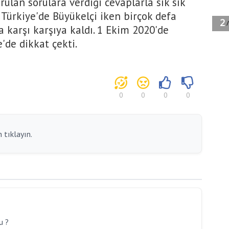
ulan sorulara verdiği cevaplarla sık sık
Türkiye'de Büyükelçi iken birçok defa
a karşı karşıya kaldı. 1 Ekim 2020'de
e'de dikkat çekti.
0
0
0
0
 tıklayın.
ru ?