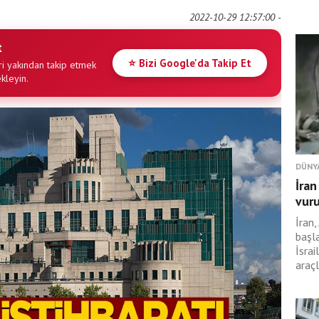
2022-10-29 12:57:00 -
t
⭐ Bizi Google'da Takip Et
i yakından takip etmek
ekleyin.
DÜNY
İran
vur
İran,
başl
İsrai
araçl