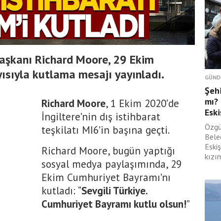
 Başkanı Richard Moore, 29 Ekim
ısıyla kutlama mesajı yayınladı.
GÜND
Şehi
mı? 
Richard Moore
, 1 Ekim 2020’de
Eski
İngiltere’nin dış istihbarat
Özgür
teşkilatı MI6’in başına geçti.
Bele
Eski
Richard Moore, bugün yaptığı
kızım
sosyal medya paylaşımında, 29
Ekim Cumhuriyet Bayramı’nı
kutladı: “
Sevgili Türkiye.
Cumhuriyet Bayramı kutlu olsun!
”