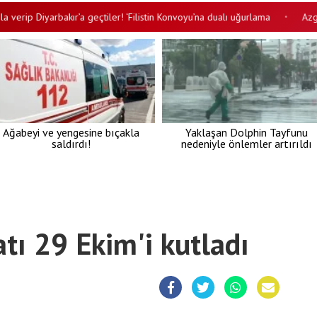
p Diyarbakır’a geçtiler! ‘Filistin Konvoyu’na dualı uğurlama
Azgın Boğa
•
Ağabeyi ve yengesine bıçakla
Yaklaşan Dolphin Tayfunu
saldırdı!
nedeniyle önlemler artırıldı
ratı 29 Ekim'i kutladı