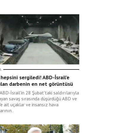
A
 hepsini sergiledi! ABD-İsrail’e
ulan darbenin en net görüntüsü
 ABD-İsrail'in 28 Şubat'taki saldırılarıyla
ayan savaş sırasında düşürdüğü ABD ve
l'e ait uçaklar ve insansız hava
arının..