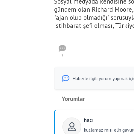
Sosyal medyada kendisine sor
gündem olan Richard Moore, 
"ajan olup olmadığı" sorusuyl
istihbarat şefi olması, Türkiy
3
Haberle ilgili yorum yapmak için
Yorumlar
hacı
kutlamaz mııı elin gavu