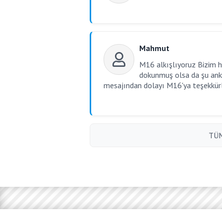
Mahmut
M16 alkışlıyoruz Bizim h
dokunmuş olsa da şu ank
mesajından dolayı M16'ya teşekkürl
TÜM