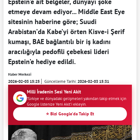
Epstein’e ait belgeler, dünyayı şoke
etmeye devam ediyor... Middle East Eye
sitesinin haberine göre; Suudi
Arabistan’da Kabe’yi örten Kisve-i Şerif
kumaşı, BAE bağlantılı bir iş kadını
aracılığıyla pedofili çebekesi lideri
Epstein’e hediye edildi.
Haber Merkezi
2026-02-03 15:25
Güncelleme Tarihi:
2026-02-03 15:31
Milli İradenin Sesi Yeni Akit
Türkiye ve dünyadaki gelişmeleri yakından takip etmek için
Google listenize Yeni Akit'i ekleyin.
⭐ Bizi Google'da Takip Et