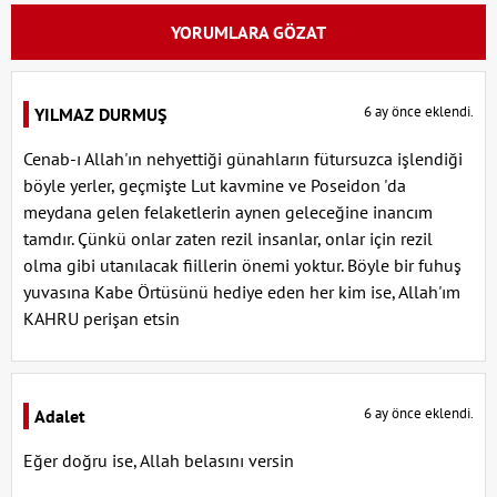
YORUMLARA GÖZAT
6 ay önce eklendi.
YILMAZ DURMUŞ
Cenab-ı Allah'ın nehyettiği günahların fütursuzca işlendiği
böyle yerler, geçmişte Lut kavmine ve Poseidon 'da
meydana gelen felaketlerin aynen geleceğine inancım
tamdır. Çünkü onlar zaten rezil insanlar, onlar için rezil
olma gibi utanılacak fiillerin önemi yoktur. Böyle bir fuhuş
yuvasına Kabe Örtüsünü hediye eden her kim ise, Allah'ım
KAHRU perişan etsin
6 ay önce eklendi.
Adalet
Eğer doğru ise, Allah belasını versin