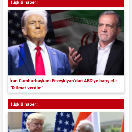
İlişkili haber:
İran Cumhurbaşkanı Pezeşkiyan'dan ABD'ye barış eli:
"Talimat verdim"
İlişkili haber: