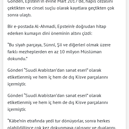
Gönderi, Epstein’in evine Mart 2017’de, hapis cezasını
çektikten ve cinsel suçlu olarak kayıtlara geçtikten çok
sonra ulaştı.
Bir e-postada Al-Ahmadi, Epstein’e doğrudan hitap
ederken kumaşın dini öneminin altını çizdi:
“Bu siyah parçaya, Sünnî, Şii ve diğerleri olmak üzere
farklı mezheplerden en az 10 milyon Müslüman
dokundu.”
Gönderi “Suudi Arabistan’dan sanat eseri” olarak
etiketlenmiş ve hem iç hem de dış Kisve parçalarını
içermiştir.
Gönderi “Suudi Arabistan’dan sanat eseri” olarak
etiketlenmiş ve hem iç hem de dış Kisve parçalarını
içermiştir.
“Kâbe’nin etrafında yedi tur dönüyorlar, sonra herkes
olabildiğince çok kez dokunmaya çalışıyor ve dualarını,