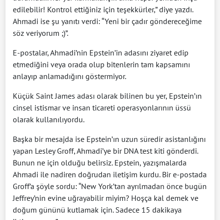
edilebilir! Kontrol ettiğiniz için teşekkürler,” diye yazdı.
Ahmadi ise şu yanıtı verdi: “Yeni bir çadır göndereceğime
söz veriyorum ;)”.
E-postalar, Ahmadi’nin Epstein’in adasını ziyaret edip
etmediğini veya orada olup bitenlerin tam kapsamını
anlayıp anlamadığını göstermiyor.
Küçük Saint James adası olarak bilinen bu yer, Epstein’ın
cinsel istismar ve insan ticareti operasyonlarının üssü
olarak kullanılıyordu.
Başka bir mesajda ise Epstein’ın uzun süredir asistanlığını
yapan Lesley Groff, Ahmadi’ye bir DNA test kiti gönderdi.
Bunun ne için olduğu belirsiz. Epstein, yazışmalarda
Ahmadi ile nadiren doğrudan iletişim kurdu. Bir e-postada
Groff’a şöyle sordu: “New York’tan ayrılmadan önce bugün
Jeffrey’nin evine uğrayabilir miyim? Hoşça kal demek ve
doğum gününü kutlamak için. Sadece 15 dakikaya