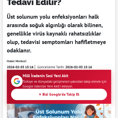
Tedavi Edilir?
Üst solunum yolu enfeksiyonları halk
arasında soğuk algınlığı olarak bilinen,
genellikle virüs kaynaklı rahatsızlıklar
olup, tedavisi semptomları hafifletmeye
odaklanır.
Haber Merkezi
2026-02-03 15:16
Güncelleme Tarihi:
2026-02-03 15:16
Milli İradenin Sesi Yeni Akit
Türkiye ve dünyadaki gelişmeleri yakından takip etmek için
Google listenize Yeni Akit'i ekleyin.
⭐ Bizi Google'da Takip Et