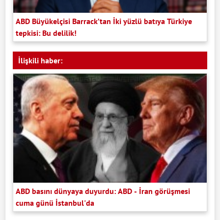
ABD Büyükelçisi Barrack’tan İki yüzlü batıya Türkiye
tepkisi: Bu delilik!
İlişkili haber:
ABD basını dünyaya duyurdu: ABD - İran görüşmesi
cuma günü İstanbul'da