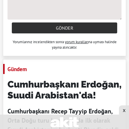
GÖNDER
Yorumlarınız incelendikten sonra
yorum kuralları
na uyması halinde
yayına alıncaktır.
Gündem
Cumhurbaşkanı Erdoğan,
Suudi Arabistan'da!
x
Cumhurbaşkanı Recep Tayyip Erdoğan,
Orta Doğu turu kapsamında ilk olarak