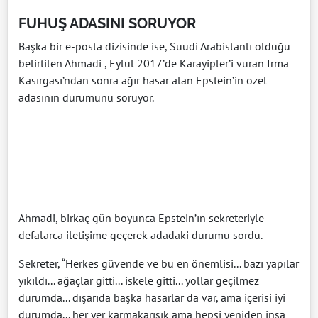
FUHUŞ ADASINI SORUYOR
Başka bir e-posta dizisinde ise, Suudi Arabistanlı olduğu
belirtilen Ahmadi , Eylül 2017’de Karayipler’i vuran Irma
Kasırgası’ndan sonra ağır hasar alan Epstein’in özel
adasının durumunu soruyor.
Ahmadi, birkaç gün boyunca Epstein’ın sekreteriyle
defalarca iletişime geçerek adadaki durumu sordu.
Sekreter, “Herkes güvende ve bu en önemlisi... bazı yapılar
yıkıldı... ağaçlar gitti... iskele gitti... yollar geçilmez
durumda... dışarıda başka hasarlar da var, ama içerisi iyi
durumda... her yer karmakarışık ama hepsi yeniden inşa