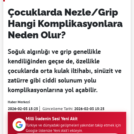
Çocuklarda Nezle/Grip
Hangi Komplikasyonlara
Neden Olur?
Soğuk algınlığı ve grip genellikle
kendiliğinden geçse de, özellikle
çocuklarda orta kulak iltihabı, sinüzit ve
zatürre gibi ciddi solunum yolu
komplikasyonlarına yol açabilir.
Haber Merkezi
2026-02-03 15:25
Güncelleme Tarihi:
2026-02-03 15:25
Milli İradenin Sesi Yeni Akit
Türkiye ve dünyadaki gelişmeleri yakından takip etmek için
Google listenize Yeni Akit'i ekleyin.