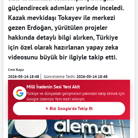
güçlendirecek adımları yerinde inceledi.
Kazak mevkidaşı Tokayev ile merkezi
gezen Erdoğan, yürütülen projeler
hakkında detaylı bilgi alırken, Türkiye
için özel olarak hazırlanan yapay zeka
videosunu büyük bir ilgiyle takip etti.
Cem Kaya
2026-05-14 18:48
Güncelleme Tarihi:
2026-05-14 18:48
Milli İradenin Sesi Yeni Akit
Türkiye ve dünyadaki gelişmeleri yakından takip etmek için
Google listenize Yeni Akit'i ekleyin.
⭐ Bizi Google'da Takip Et