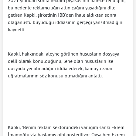
2021 yılından sonra reklam piyasasının hareketlendiğini,
bu nedenle reklamcılığın altın çağını yaşadığını dile
getiren Kapki, şirketinin İBB'den ihale aldıktan sonra
olağanüstü büyüdüğü iddiasının gerçeği yansıtmadığını
kaydetti.
Kapki, hakkındaki aleyhe görünen hususların dosyaya
delil olarak konulduğunu, lehe olan hususların ise
dosyada yer almadığını iddia ederek, kamuyu zarar
uğratmalarının söz konusu olmadığını anlattı.
Kapki, "Benim reklam sektöründeki varlığım sanki Ekrem
İmamoğlu'yla başlamış gibi gösteriliyor. Oysa ben Ekrem