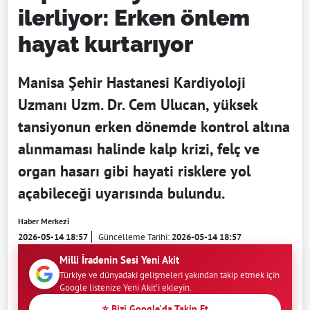
ilerliyor: Erken önlem
hayat kurtarıyor
Manisa Şehir Hastanesi Kardiyoloji
Uzmanı Uzm. Dr. Cem Ulucan, yüksek
tansiyonun erken dönemde kontrol altına
alınmaması halinde kalp krizi, felç ve
organ hasarı gibi hayati risklere yol
açabileceği uyarısında bulundu.
Haber Merkezi
2026-05-14 18:57
Güncelleme Tarihi:
2026-05-14 18:57
Milli İradenin Sesi Yeni Akit
Türkiye ve dünyadaki gelişmeleri yakından takip etmek için
Google listenize Yeni Akit'i ekleyin.
⭐ Bizi Google'da Takip Et