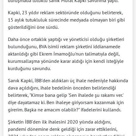
duruşmada tutuklu sanık Murat Kapki savunma yaptı.
Kapki, 23 yıldır reklam sektöründe olduğunu belirterek,
15 aylık tutukluluk sürecinde medyada olmayan biri gibi
gösterildiğini öne sürdü.
Daha önce ortaklık yaptığı ve yöneticisi olduğu şirketleri
bulunduğunu, BVA isimli reklam şirketini iddianamede
aktarıldığı gibi Ekrem İmamoğlu'nun talimatıyla değil,
kurumsallaşma yönünde karar aldığı için kendi isteğiyle
kurduğunu savundu.
Sanık Kapki, İBB'den aldıkları üç ihale nedeniyle hakkında
dava açıldığını, ihale bedelinin önceden belirlendiği
belirterek, "Kimse bana gelip 'Sen ihalede şu rakamı ver.'
diye dayatamaz ki. Ben ihaleye giriyorsam kazanmak için
girerim. Başka ne amacım olabilir?" ifadelerini kullandı.
Şirketin İBB'den ilk ihalesini 2020 yılında aldığını,
pandemi dönemine denk geldiği için zarar ettiklerini,