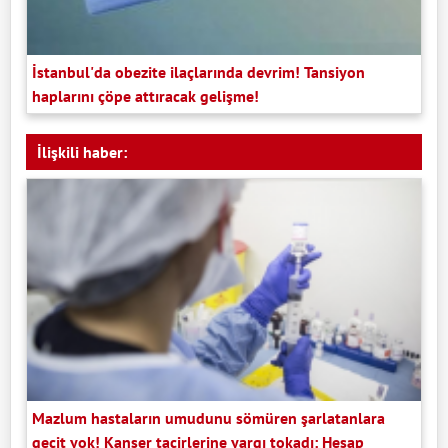
İstanbul'da obezite ilaçlarında devrim! Tansiyon
haplarını çöpe attıracak gelişme!
İlişkili haber:
Mazlum hastaların umudunu sömüren şarlatanlara
geçit yok! Kanser tacirlerine yargı tokadı: Hesap