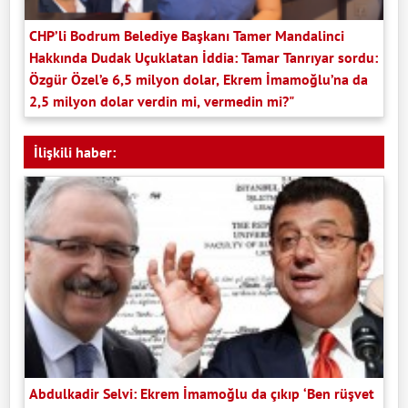
CHP’li Bodrum Belediye Başkanı Tamer Mandalinci
Hakkında Dudak Uçuklatan İddia: Tamar Tanrıyar sordu:
Özgür Özel’e 6,5 milyon dolar, Ekrem İmamoğlu’na da
2,5 milyon dolar verdin mi, vermedin mi?"
İlişkili haber:
Abdulkadir Selvi: Ekrem İmamoğlu da çıkıp ‘Ben rüşvet