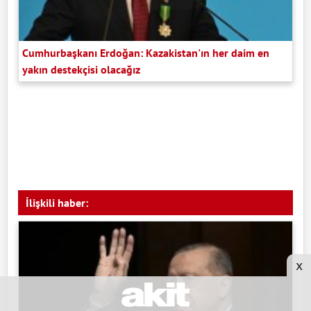
Cumhurbaşkanı Erdoğan: Kazakistan'ın her daim en
yakın destekçisi olacağız
İlişkili haber:
x