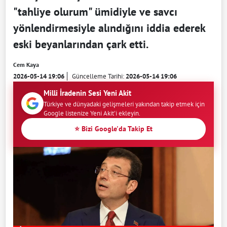
"tahliye olurum" ümidiyle ve savcı
yönlendirmesiyle alındığını iddia ederek
eski beyanlarından çark etti.
Cem Kaya
2026-05-14 19:06
Güncelleme Tarihi:
2026-05-14 19:06
Milli İradenin Sesi Yeni Akit
Türkiye ve dünyadaki gelişmeleri yakından takip etmek için
Google listenize Yeni Akit'i ekleyin.
⭐ Bizi Google'da Takip Et