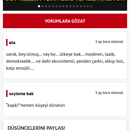
YORUMLARA GÖZAT
3 ay önce eklendi.
ata
sanık, bey olmuş... vay be... ülkeye bak... moderen, laaik,
demokraatik.... ve dahi ekosistemli, yandan çarklı, alkışı bol,
kalp emojili....
3 ay önce eklendi.
soyisme bak
“kapki” hemen köşeyi dönesin
DÜŞÜNCELERİNİ PAYLAŞ!