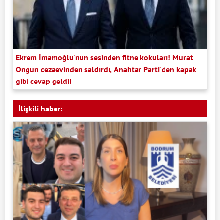
Ekrem İmamoğlu'nun sesinden fitne kokuları! Murat
Ongun cezaevinden saldırdı, Anahtar Parti'den kapak
gibi cevap geldi!
İlişkili haber: