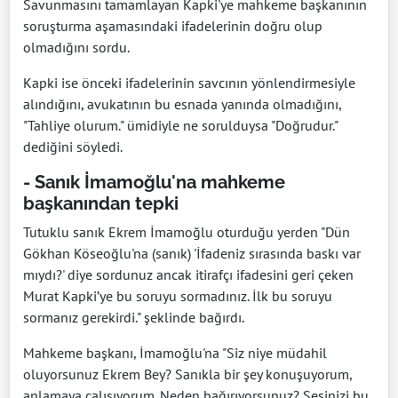
Savunmasını tamamlayan Kapki'ye mahkeme başkanının
soruşturma aşamasındaki ifadelerinin doğru olup
olmadığını sordu.
Kapki ise önceki ifadelerinin savcının yönlendirmesiyle
alındığını, avukatının bu esnada yanında olmadığını,
"Tahliye olurum." ümidiyle ne sorulduysa "Doğrudur."
dediğini söyledi.
- Sanık İmamoğlu'na mahkeme
başkanından tepki
Tutuklu sanık Ekrem İmamoğlu oturduğu yerden "Dün
Gökhan Köseoğlu'na (sanık) 'İfadeniz sırasında baskı var
mıydı?' diye sordunuz ancak itirafçı ifadesini geri çeken
Murat Kapki’ye bu soruyu sormadınız. İlk bu soruyu
sormanız gerekirdi." şeklinde bağırdı.
Mahkeme başkanı, İmamoğlu'na "Siz niye müdahil
oluyorsunuz Ekrem Bey? Sanıkla bir şey konuşuyorum,
anlamaya çalışıyorum. Neden bağırıyorsunuz? Sesinizi bu