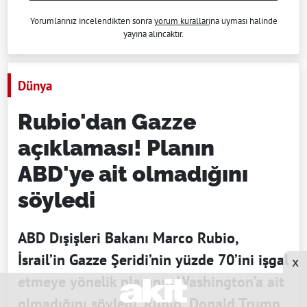
Yorumlarınız incelendikten sonra
yorum kuralları
na uyması halinde
yayına alıncaktır.
Dünya
Rubio'dan Gazze
açıklaması! Planın
ABD'ye ait olmadığını
söyledi
ABD Dışişleri Bakanı Marco Rubio,
İsrail’in Gazze Şeridi’nin yüzde 70’ini işgal
x
etmeye yönelik planının Washington’a ait
olmadığını söyledi. Rubio, Donald Trump