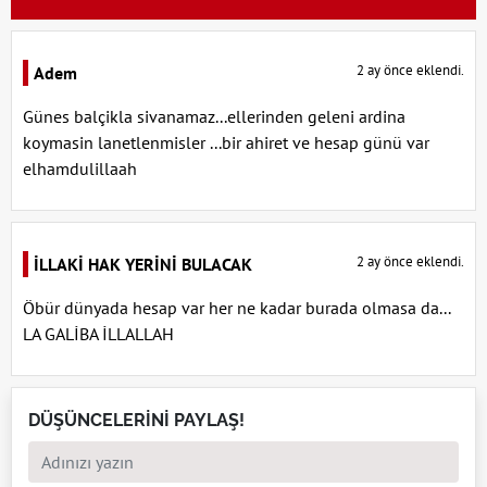
2 ay önce eklendi.
Adem
Günes balçikla sivanamaz...ellerinden geleni ardina
koymasin lanetlenmisler ...bir ahiret ve hesap günü var
elhamdulillaah
2 ay önce eklendi.
İLLAKİ HAK YERİNİ BULACAK
Öbür dünyada hesap var her ne kadar burada olmasa da...
LA GALİBA İLLALLAH
DÜŞÜNCELERİNİ PAYLAŞ!