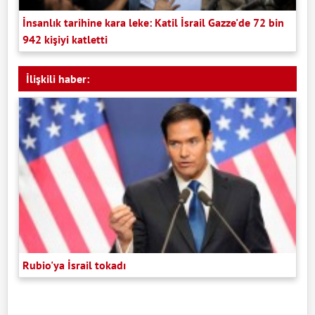
İnsanlık tarihine kara leke: Katil İsrail Gazze'de 72 bin
942 kişiyi katletti
İlişkili haber:
Rubio'ya İsrail tokadı