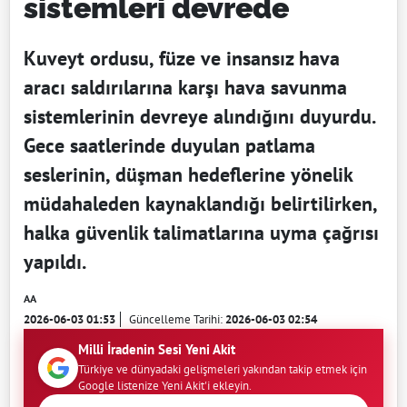
sistemleri devrede
Kuveyt ordusu, füze ve insansız hava
aracı saldırılarına karşı hava savunma
sistemlerinin devreye alındığını duyurdu.
Gece saatlerinde duyulan patlama
seslerinin, düşman hedeflerine yönelik
müdahaleden kaynaklandığı belirtilirken,
halka güvenlik talimatlarına uyma çağrısı
yapıldı.
AA
2026-06-03 01:53
Güncelleme Tarihi:
2026-06-03 02:54
Milli İradenin Sesi Yeni Akit
Türkiye ve dünyadaki gelişmeleri yakından takip etmek için
Google listenize Yeni Akit'i ekleyin.