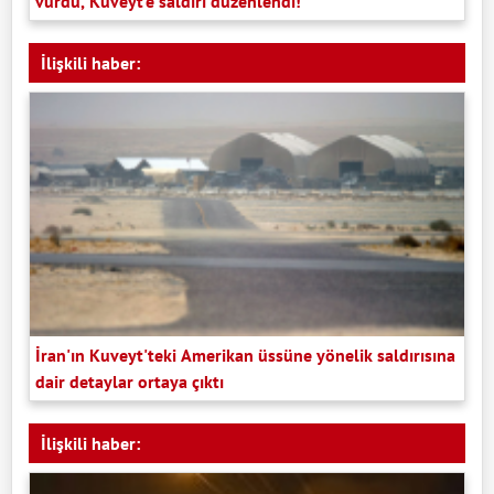
vurdu, Kuveyt'e saldırı düzenlendi!
İlişkili haber:
İran'ın Kuveyt'teki Amerikan üssüne yönelik saldırısına
dair detaylar ortaya çıktı
İlişkili haber: