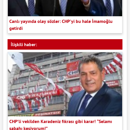
Canlı yayında olay sözler: CHP'yi bu hale İmamoğlu
getirdi
İlişkili haber:
CHP’li vekilden Karadeniz fıkrası gibi karar! “Selamı
sabahı kesiyorum!”