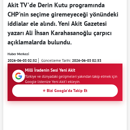
Akit TV'de Derin Kutu programında
CHP'nin seçime giremeyeceği yönündeki
iddialar ele alındı. Yeni Akit Gazetesi
yazarı Ali İhsan Karahasanoğlu çarpıcı
açıklamalarda bulundu.
Haber Merkezi
2026-06-03 02:52
Güncelleme Tarihi:
2026-06-03 02:53
Milli İradenin Sesi Yeni Akit
Türkiye ve dünyadaki gelişmeleri yakından takip etmek için
Google listenize Yeni Akit'i ekleyin.
⭐ Bizi Google'da Takip Et