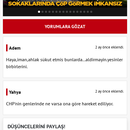
YORUMLARA GÖZAT
2 ay önce eklendi.
Adem
Haya,iman,ahlak sükut etmis bunlarda...aldirmayin.yesinler
birbirlerini.
2 ay önce eklendi.
Yahya
CHP'nin genlerinde ne varsa ona göre hareket ediliyor.
DÜŞÜNCELERİNİ PAYLAŞ!