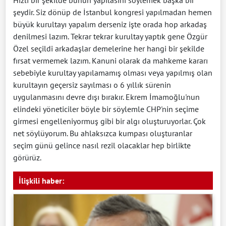
Hızlı bir şekilde bunun yapılasını söylemek başka bir
şeydir. Siz dönüp de İstanbul kongresi yapılmadan hemen
büyük kurultayı yapalım derseniz işte orada hop arkadaş
denilmesi lazım. Tekrar tekrar kurultay yaptık gene Özgür
Özel seçildi arkadaşlar demelerine her hangi bir şekilde
fırsat vermemek lazım. Kanuni olarak da mahkeme kararı
sebebiyle kurultay yapılamamış olması veya yapılmış olan
kurultayın geçersiz sayılması o 6 yıllık sürenin
uygulanmasını devre dışı bırakır. Ekrem İmamoğlu'nun
elindeki yöneticiler böyle bir söylemle CHP'nin seçime
girmesi engelleniyormuş gibi bir algı oluşturuyorlar. Çok
net söylüyorum. Bu ahlaksızca kumpası oluşturanlar
seçim günü gelince nasıl rezil olacaklar hep birlikte
görürüz.
İlişkili haber: