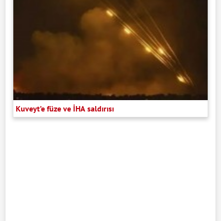
Kuveyt’e füze ve İHA saldırısı