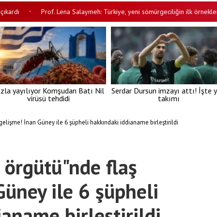
Prof. Lena Salaymeh: Türkiye, yeni sömürgeciliğin ilk örneklerinden b
•
zla yayılıyor Komşudan Batı Nil
Serdar Dursun imzayı attı! İşte y
virüsü tehdidi
takımı
elişme! İnan Güney ile 6 şüpheli hakkındaki iddianame birleştirildi
örgütü"nde flaş
Güney ile 6 şüpheli
aname birleştirildi