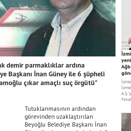
GÜND
İzm
yeni
ak demir parmaklıklar ardına
Ağb
ye Başkanı İnan Güney ile 6 şüpheli
gönd
amoğlu çıkar amaçlı suç örgütü"
İzmi
İzmir
A.Ş.'
fesat
Tutuklanmasının ardından
görevinden uzaklaştırılan
Beyoğlu Belediye Başkanı İnan