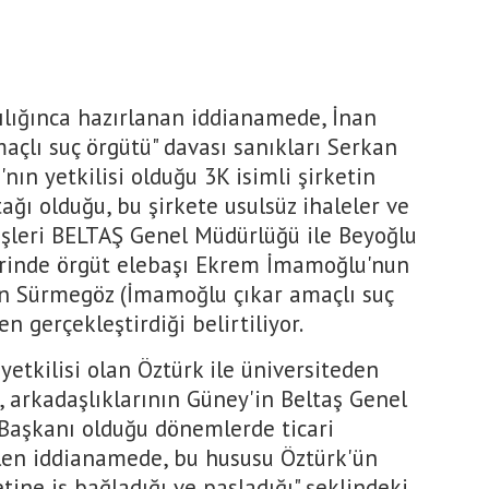
ılığınca hazırlanan iddianamede, İnan
açlı suç örgütü" davası sanıkları Serkan
nın yetkilisi olduğu 3K isimli şirketin
tağı olduğu, bu şirkete usulsüz ihaleler ve
 işleri BELTAŞ Genel Müdürlüğü ile Beyoğlu
rinde örgüt elebaşı Ekrem İmamoğlu'nun
an Sürmegöz (İmamoğlu çıkar amaçlı suç
n gerçekleştirdiği belirtiliyor.
yetkilisi olan Öztürk ile üniversiteden
, arkadaşlıklarının Güney'in Beltaş Genel
Başkanı olduğu dönemlerde ticari
len iddianamede, bu hususu Öztürk'ün
etine iş bağladığı ve pasladığı" şeklindeki