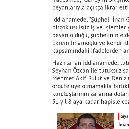
beyanlarıyla açıkça ikrar ettiğ
İddianamede, "Şüpheli İnan 
birçok usulsüz iş ve işlemler
beyan olduğu, şüphelinin elde
Ekrem İmamoğlu ve kendi ille
kapsamındaki ifadelerden anla
Hazırlanan iddianamede, tutu
Seyhan Özcan ile tutuksuz sa
Mehmet Akif Bulut ve Deniz G
örgüte üye olmamakla birlik
kuruluşlarının zararına doland
31 yıl 8 aya kadar hapisle cez
Siya
İmam