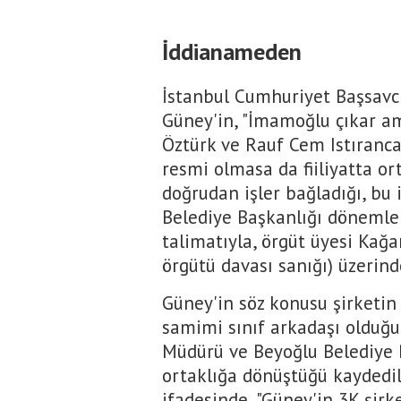
İddianameden
İstanbul Cumhuriyet Başsavc
Güney'in, "İmamoğlu çıkar am
Öztürk ve Rauf Cem Istıranca'
resmi olmasa da fiiliyatta or
doğrudan işler bağladığı, bu
Belediye Başkanlığı dönemle
talimatıyla, örgüt üyesi Kağ
örgütü davası sanığı) üzerinde
Güney'in söz konusu şirketin 
samimi sınıf arkadaşı olduğu
Müdürü ve Beyoğlu Belediye 
ortaklığa dönüştüğü kaydedi
ifadesinde, "Güney'in 3K şirk