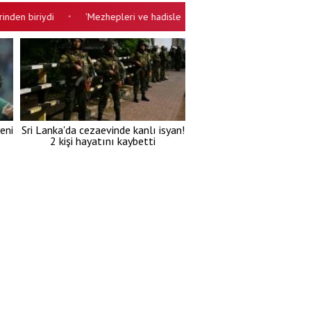
iriydi
'Mezhepleri ve hadisleri inkar etmenin sonu mürtetliktir!'
•
•
eni
Sri Lanka'da cezaevinde kanlı isyan!
2 kişi hayatını kaybetti