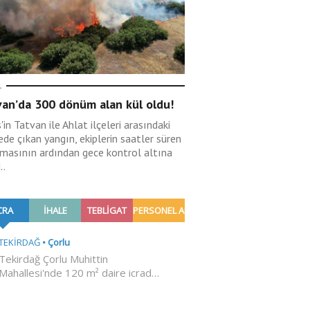
L
van’da 300 dönüm alan kül oldu!
s'in Tatvan ile Ahlat ilçeleri arasındaki
de çıkan yangın, ekiplerin saatler süren
şmasının ardından gece kontrol altına
..