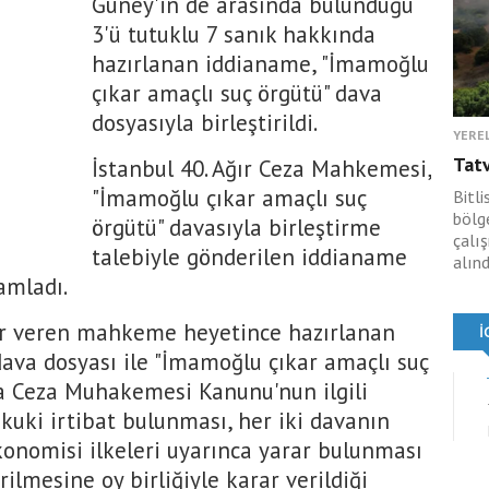
Güney'in de arasında bulunduğu
3'ü tutuklu 7 sanık hakkında
hazırlanan iddianame, "İmamoğlu
çıkar amaçlı suç örgütü" dava
dosyasıyla birleştirildi.
YERE
Tat
İstanbul 40. Ağır Ceza Mahkemesi,
"İmamoğlu çıkar amaçlı suç
Bitli
bölge
örgütü" davasıyla birleştirme
çalı
talebiyle gönderilen iddianame
alınd
amladı.
r veren mahkeme heyetince hazırlanan
dava dosyası ile "İmamoğlu çıkar amaçlı suç
da Ceza Muhakemesi Kanunu'nun ilgili
ukuki irtibat bulunması, her iki davanın
konomisi ilkeleri uyarınca yarar bulunması
rilmesine oy birliğiyle karar verildiği