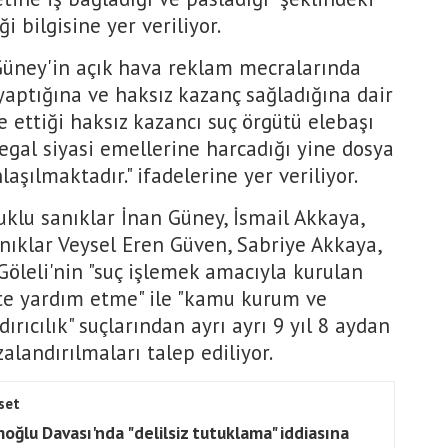
i bilgisine yer veriliyor.
Güney'in açık hava reklam mecralarında
 yaptığına ve haksız kazanç sağladığına dair
 ettiği haksız kazancı suç örgütü elebaşı
gal siyasi emellerine harcadığı yine dosya
şılmaktadır." ifadelerine yer veriliyor.
klu sanıklar İnan Güney, İsmail Akkaya,
nıklar Veysel Eren Güven, Sabriye Akkaya,
öleli'nin "suç işlemek amacıyla kurulan
te yardım etme" ile "kamu kurum ve
ırıcılık" suçlarından ayrı ayrı 9 yıl 8 aydan
alandırılmaları talep ediliyor.
set
oğlu Davası'nda "delilsiz tutuklama" iddiasına