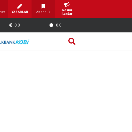
Resmi
ber
YAZARLAR
Abonelik
İlanlar
0.0
0.0