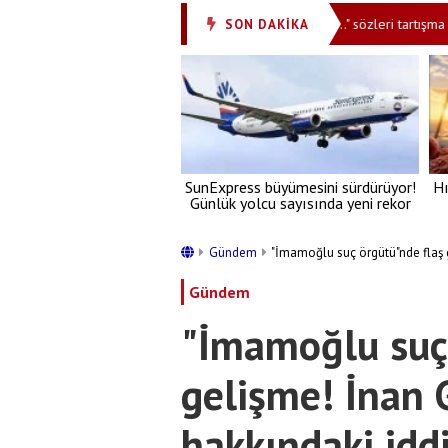
gösterdi! "Saçından bir tutam alayım da bakayım..." sözleri tartışma çıkardı
SON DAKİKA
SunExpress büyümesini sürdürüyor!
Hı
Günlük yolcu sayısında yeni rekor
Gündem
"İmamoğlu suç örgütü"nde flaş g
Gündem
"İmamoğlu suç 
gelişme! İnan 
hakkındaki iddi