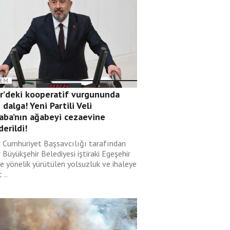
EM
ir’deki kooperatif vurgununda
 dalga! Yeni Partili Veli
aba’nın ağabeyi cezaevine
erildi!
r Cumhuriyet Başsavcılığı tarafından
 Büyükşehir Belediyesi iştiraki Egeşehir
ye yönelik yürütülen yolsuzluk ve ihaleye
 ..