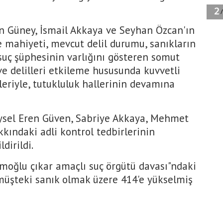
an Güney, İsmail Akkaya ve Seyhan Özcan'ın
ve mahiyeti, mevcut delil durumu, sanıkların
 suç şüphesinin varlığını gösteren somut
ve delilleri etkileme hususunda kuvvetli
riyle, tutukluluk hallerinin devamına
eysel Eren Güven, Sabriye Akkaya, Mehmet
kkındaki adli kontrol tedbirlerinin
dirildi.
amoğlu çıkar amaçlı suç örgütü davası"ndaki
i müşteki sanık olmak üzere 414'e yükselmiş