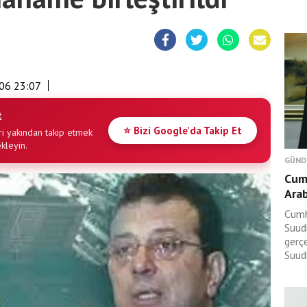
06 23:07
t
⭐ Bizi Google'da Takip Et
i yakından takip etmek
ekleyin.
GÜND
Cum
Arab
Cumh
Suudi
gerç
Suudi