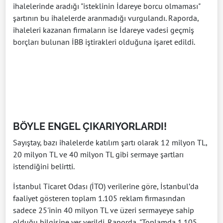
ihalelerinde aradığı "isteklinin İdareye borcu olmaması"
şartının bu ihalelerde aranmadığı vurgulandı. Raporda,
ihaleleri kazanan firmaların ise İdareye vadesi geçmiş
borçları bulunan İBB iştirakleri olduğuna işaret edildi.
BÖYLE ENGEL ÇIKARIYORLARDI!
Sayıştay, bazı ihalelerde katılım şartı olarak 12 milyon TL,
20 milyon TL ve 40 milyon TL gibi sermaye şartları
istendiğini belirtti.
İstanbul Ticaret Odası (İTO) verilerine göre, İstanbul’da
faaliyet gösteren toplam 1.105 reklam firmasından
sadece 25'inin 40 milyon TL ve üzeri sermayeye sahip
olduğu bilgisine yer verildi. Raporda, "Toplamda 1.105