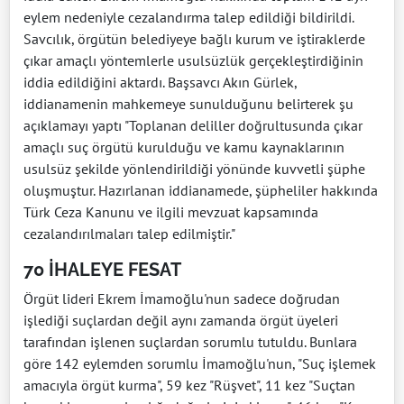
eylem nedeniyle cezalandırma talep edildiği bildirildi.
Savcılık, örgütün belediyeye bağlı kurum ve iştiraklerde
çıkar amaçlı yöntemlerle usulsüzlük gerçekleştirdiğinin
iddia edildiğini aktardı. Başsavcı Akın Gürlek,
iddianamenin mahkemeye sunulduğunu belirterek şu
açıklamayı yaptı "Toplanan deliller doğrultusunda çıkar
amaçlı suç örgütü kurulduğu ve kamu kaynaklarının
usulsüz şekilde yönlendirildiği yönünde kuvvetli şüphe
oluşmuştur. Hazırlanan iddianamede, şüpheliler hakkında
Türk Ceza Kanunu ve ilgili mevzuat kapsamında
cezalandırılmaları talep edilmiştir."
70 İHALEYE FESAT
Örgüt lideri Ekrem İmamoğlu'nun sadece doğrudan
işlediği suçlardan değil aynı zamanda örgüt üyeleri
tarafından işlenen suçlardan sorumlu tutuldu. Bunlara
göre 142 eylemden sorumlu İmamoğlu'nun, "Suç işlemek
amacıyla örgüt kurma", 59 kez "Rüşvet", 11 kez "Suçtan