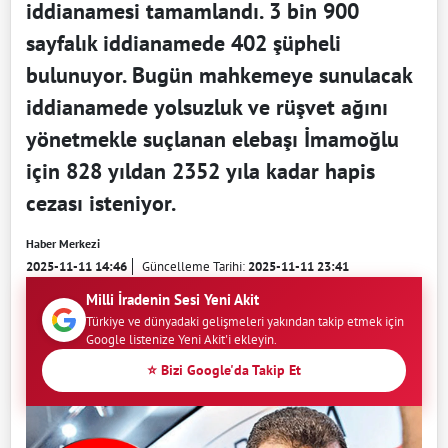
iddianamesi tamamlandı. 3 bin 900
sayfalık iddianamede 402 şüpheli
bulunuyor. Bugün mahkemeye sunulacak
iddianamede yolsuzluk ve rüşvet ağını
yönetmekle suçlanan elebaşı İmamoğlu
için 828 yıldan 2352 yıla kadar hapis
cezası isteniyor.
Haber Merkezi
2025-11-11 14:46
Güncelleme Tarihi:
2025-11-11 23:41
Milli İradenin Sesi Yeni Akit
Türkiye ve dünyadaki gelişmeleri yakından takip etmek için
Google listenize Yeni Akit'i ekleyin.
⭐ Bizi Google'da Takip Et