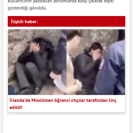
kullanıcının yazdıkları yorumlarda karşı çıkarak tepki
gösterdiği görüldü.
İlişkili haber:
İrlanda'da Müslüman öğrenci ırkçılar tarafından linç
edildi!