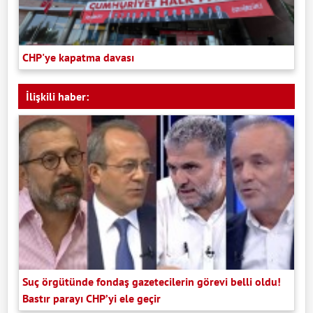
CHP'ye kapatma davası
İlişkili haber:
Suç örgütünde fondaş gazetecilerin görevi belli oldu!
Bastır parayı CHP’yi ele geçir