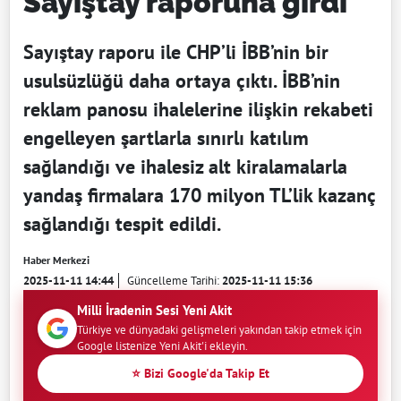
Sayıştay raporuna girdi
Sayıştay raporu ile CHP’li İBB’nin bir
usulsüzlüğü daha ortaya çıktı. İBB’nin
reklam panosu ihalelerine ilişkin rekabeti
engelleyen şartlarla sınırlı katılım
sağlandığı ve ihalesiz alt kiralamalarla
yandaş firmalara 170 milyon TL’lik kazanç
sağlandığı tespit edildi.
Haber Merkezi
2025-11-11 14:44
Güncelleme Tarihi:
2025-11-11 15:36
Milli İradenin Sesi Yeni Akit
Türkiye ve dünyadaki gelişmeleri yakından takip etmek için
Google listenize Yeni Akit'i ekleyin.
⭐ Bizi Google'da Takip Et