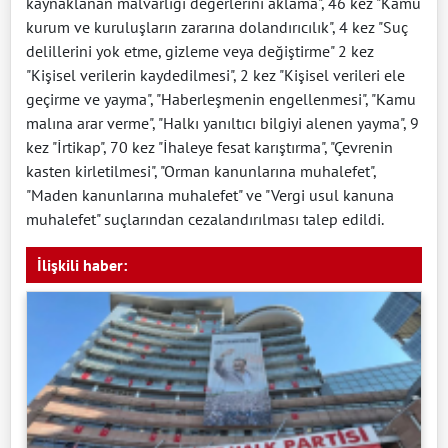
kaynaklanan malvarlığı değerlerini aklama", 46 kez "Kamu
kurum ve kuruluşların zararına dolandırıcılık", 4 kez "Suç
delillerini yok etme, gizleme veya değiştirme" 2 kez
"Kişisel verilerin kaydedilmesi", 2 kez "Kişisel verileri ele
geçirme ve yayma", "Haberleşmenin engellenmesi", "Kamu
malına arar verme", "Halkı yanıltıcı bilgiyi alenen yayma", 9
kez "İrtikap", 70 kez "İhaleye fesat karıştırma", "Çevrenin
kasten kirletilmesi", "Orman kanunlarına muhalefet",
"Maden kanunlarına muhalefet" ve "Vergi usul kanuna
muhalefet" suçlarından cezalandırılması talep edildi.
İlişkili haber: