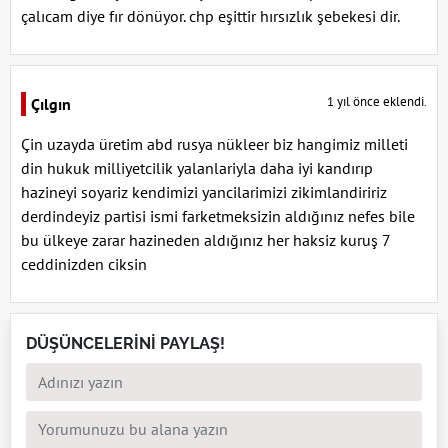
çalıcam diye fır dönüyor. chp eşittir hırsızlık şebekesi dir.
1 yıl önce eklendi.
Çılgın
Çin uzayda üretim abd rusya nükleer biz hangimiz milleti
din hukuk milliyetcilik yalanlariyla daha iyi kandırıp
hazineyi soyariz kendimizi yancilarimizi zikimlandiririz
derdindeyiz partisi ismi farketmeksizin aldığınız nefes bile
bu ülkeye zarar hazineden aldığınız her haksiz kuruş 7
ceddinizden ciksin
DÜŞÜNCELERİNİ PAYLAŞ!