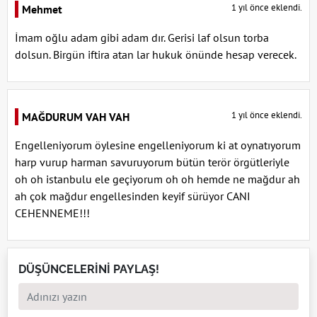
1 yıl önce eklendi.
Mehmet
İmam oğlu adam gibi adam dır. Gerisi laf olsun torba
dolsun. Birgün iftira atan lar hukuk önünde hesap verecek.
1 yıl önce eklendi.
MAĞDURUM VAH VAH
Engelleniyorum öylesine engelleniyorum ki at oynatıyorum
harp vurup harman savuruyorum bütün terör örgütleriyle
oh oh istanbulu ele geçiyorum oh oh hemde ne mağdur ah
ah çok mağdur engellesinden keyif sürüyor CANI
CEHENNEME!!!
DÜŞÜNCELERİNİ PAYLAŞ!