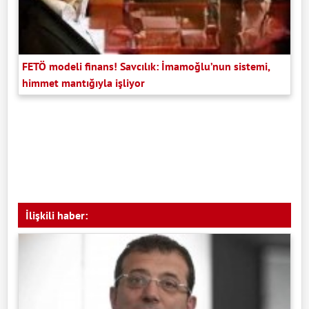
FETÖ modeli finans! Savcılık: İmamoğlu’nun sistemi,
himmet mantığıyla işliyor
İlişkili haber: