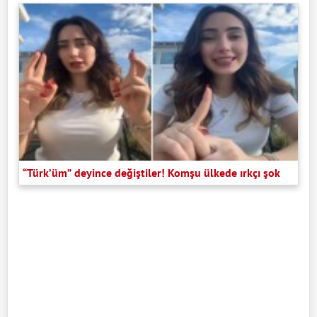
“Türk’üm” deyince değiştiler! Komşu ülkede ırkçı şok