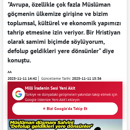
"Avrupa, özellikle çok fazla Müslüman
göçmenin ülkemize girişine ve bizim
toplumsal, kültürel ve ekonomik yapımızı
tahrip etmesine izin veriyor. Bir Hristiyan
olarak samimi biçimde söylüyorum,
defolup geldikleri yere dönsünler" diye
konuştu.
AA
2025-11-11 14:42
Güncelleme Tarihi:
2025-11-11 15:36
Milli İradenin Sesi Yeni Akit
Türkiye ve dünyadaki gelişmeleri yakından takip etmek için
Google listenize Yeni Akit'i ekleyin.
⭐ Bizi Google'da Takip Et