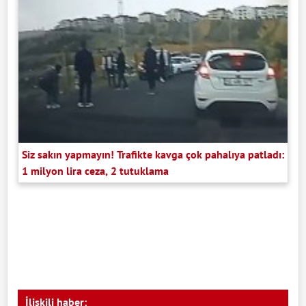
Siz sakın yapmayın! Trafikte kavga çok pahalıya patladı:
1 milyon lira ceza, 2 tutuklama
İlişkili haber: