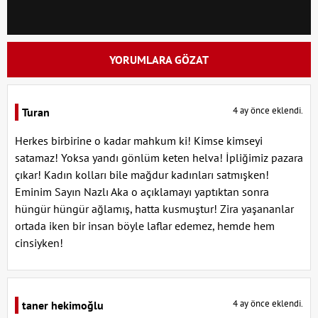
YORUMLARA GÖZAT
4 ay önce eklendi.
Turan
Herkes birbirine o kadar mahkum ki! Kimse kimseyi
satamaz! Yoksa yandı gönlüm keten helva! İpliğimiz pazara
çıkar! Kadın kolları bile mağdur kadınları satmışken!
Eminim Sayın Nazlı Aka o açıklamayı yaptıktan sonra
hüngür hüngür ağlamış, hatta kusmuştur! Zira yaşananlar
ortada iken bir insan böyle laflar edemez, hemde hem
cinsiyken!
4 ay önce eklendi.
taner hekimoğlu