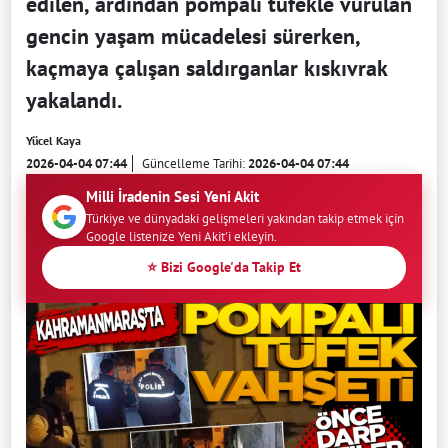
edilen, ardından pompalı tüfekle vurulan
gencin yaşam mücadelesi sürerken,
kaçmaya çalışan saldırganlar kıskıvrak
yakalandı.
Yücel Kaya
2026-04-04 07:44
Güncelleme Tarihi:
2026-04-04 07:44
Milli İradenin Sesi Yeni Akit
Türkiye ve dünyadaki gelişmeleri yakından takip etmek için
Google listenize Yeni Akit'i ekleyin.
⭐ Bizi Google'da Takip Et