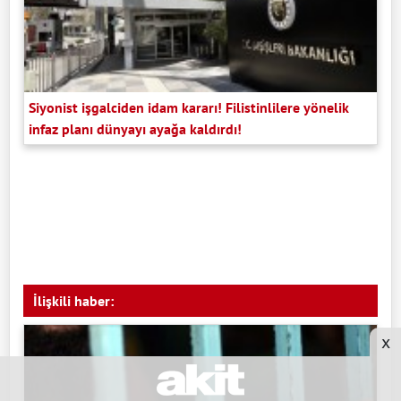
Siyonist işgalciden idam kararı! Filistinlilere yönelik
infaz planı dünyayı ayağa kaldırdı!
İlişkili haber:
x