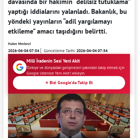
davasında bir hakimin “delilsiz tutuklama”
yaptığı iddialarını yalanladı. Bakanlık, bu
yöndeki yayınların “adil yargılamayı
etkileme” amacı taşıdığını belirtti.
Haber Merkezi
2026-04-04 07:54
Güncelleme Tarihi:
2026-04-04 07:54
Milli İradenin Sesi Yeni Akit
Türkiye ve dünyadaki gelişmeleri yakından takip etmek için
Google listenize Yeni Akit'i ekleyin.
⭐ Bizi Google'da Takip Et