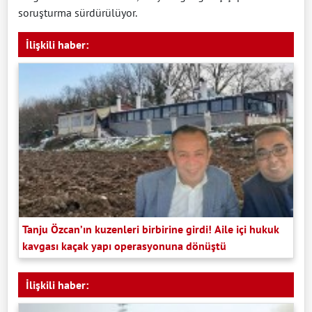
soruşturma sürdürülüyor.
İlişkili haber:
Tanju Özcan’ın kuzenleri birbirine girdi! Aile içi hukuk
kavgası kaçak yapı operasyonuna dönüştü
İlişkili haber: