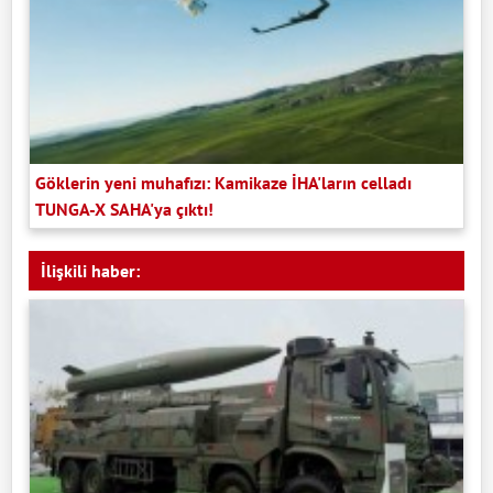
Göklerin yeni muhafızı: Kamikaze İHA'ların celladı
TUNGA-X SAHA'ya çıktı!
İlişkili haber: