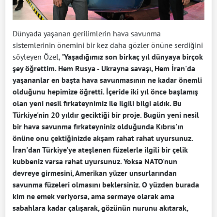
Dünyada yaşanan gerilimlerin hava savunma
sistemlerinin önemini bir kez daha gözler önüne serdiğini
söyleyen Özel, "
Yaşadığımız son birkaç yıl dünyaya birçok
şey öğrettim. Hem Rusya - Ukrayna savaşı, Hem İran'da
yaşananlar en başta hava savunmasının ne kadar önemli
olduğunu hepimize öğretti. İçeride iki yıl önce başlamış
olan yeni nesil fırkateynimiz ile ilgili bilgi aldık. Bu
Türkiye'nin 20 yıldır geciktiği bir proje. Bugün yeni nesil
bir hava savunma fırkateyniniz olduğunda Kıbrıs'ın
önüne onu çektiğinizde akşam rahat rahat uyursunuz.
İran'dan Türkiye'ye ateşlenen füzelerle ilgili bir çelik
kubbeniz varsa rahat uyursunuz.
Yoksa NATO'nun
devreye girmesini, Amerikan yüzer unsurlarından
savunma füzeleri olmasını beklersiniz. O yüzden burada
kim ne emek veriyorsa, ama sermaye olarak ama
sabahlara kadar çalışarak, gözünün nurunu akıtarak,