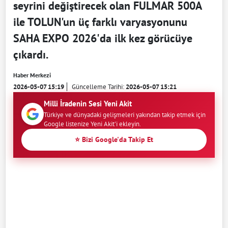
seyrini değiştirecek olan FULMAR 500A
ile TOLUN'un üç farklı varyasyonunu
SAHA EXPO 2026'da ilk kez görücüye
çıkardı.
Haber Merkezi
2026-05-07 15:19
Güncelleme Tarihi:
2026-05-07 15:21
Milli İradenin Sesi Yeni Akit
Türkiye ve dünyadaki gelişmeleri yakından takip etmek için
Google listenize Yeni Akit'i ekleyin.
⭐ Bizi Google'da Takip Et