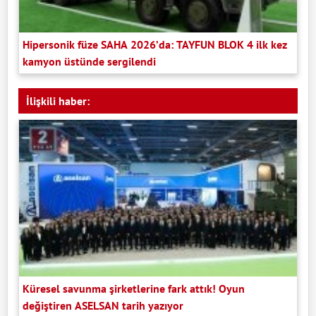
Hipersonik füze SAHA 2026’da: TAYFUN BLOK 4 ilk kez
kamyon üstünde sergilendi
İlişkili haber:
Küresel savunma şirketlerine fark attık! Oyun
değiştiren ASELSAN tarih yazıyor