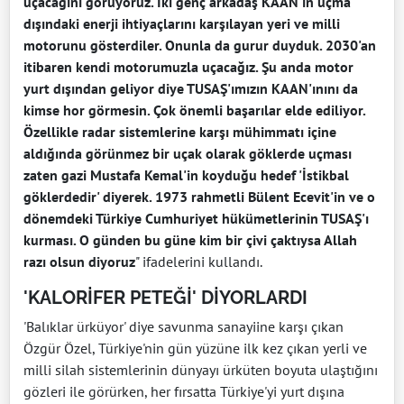
uçacağını görüyoruz. İki genç arkadaş KAAN'ın uçma
dışındaki enerji ihtiyaçlarını karşılayan yeri ve milli
motorunu gösterdiler. Onunla da gurur duyduk. 2030'an
itibaren kendi motorumuzla uçacağız. Şu anda motor
yurt dışından geliyor diye TUSAŞ'ımızın KAAN'ınını da
kimse hor görmesin. Çok önemli başarılar elde ediliyor.
Özellikle radar sistemlerine karşı mühimmatı içine
aldığında görünmez bir uçak olarak göklerde uçması
zaten gazi Mustafa Kemal'in koyduğu hedef 'İstikbal
göklerdedir' diyerek. 1973 rahmetli Bülent Ecevit'in ve o
dönemdeki Türkiye Cumhuriyet hükümetlerinin TUSAŞ'ı
kurması. O günden bu güne kim bir çivi çaktıysa Allah
razı olsun diyoruz
" ifadelerini kullandı.
'KALORİFER PETEĞİ' DİYORLARDI
'Balıklar ürküyor' diye savunma sanayiine karşı çıkan
Özgür Özel, Türkiye'nin gün yüzüne ilk kez çıkan yerli ve
milli silah sistemlerinin dünyayı ürküten boyuta ulaştığını
gözleri ile görürken, her fırsatta Türkiye'yi yurt dışına