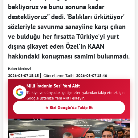
bekliyoruz ve bunu sonuna kadar
destekliyoruz” dedi. 'Balıkları ürkütüyor'
sözleriyle savunma sanayiine karşı çıkan
ve bulduğu her fırsatta Türkiye'yi yurt
dışına şikayet eden Özel'in KAAN
hakkındaki konuşması samimi bulunmadı.
Haber Merkezi
2026-05-07 15:15
Güncelleme Tarihi:
2026-05-07 18:46
Milli İradenin Sesi Yeni Akit
Türkiye ve dünyadaki gelişmeleri yakından takip etmek için
Google listenize Yeni Akit'i ekleyin.
⭐ Bizi Google'da Takip Et