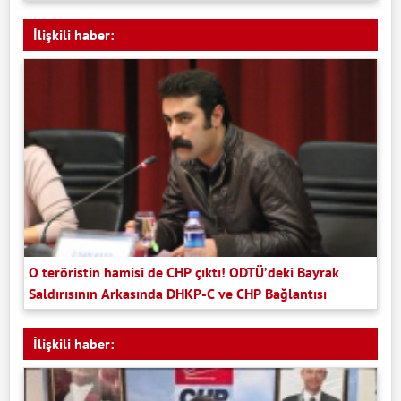
İlişkili haber:
O teröristin hamisi de CHP çıktı! ODTÜ’deki Bayrak
Saldırısının Arkasında DHKP-C ve CHP Bağlantısı
İlişkili haber: