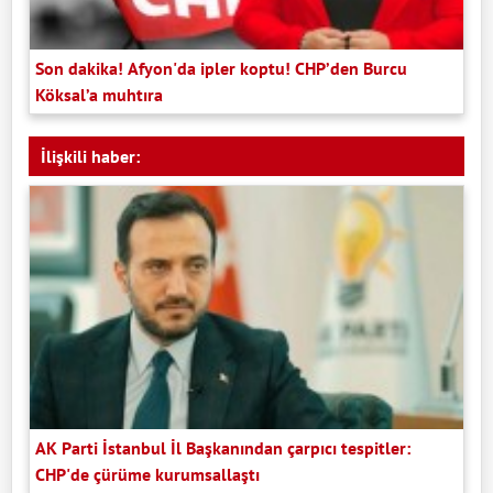
Son dakika! Afyon'da ipler koptu! CHP’den Burcu
Köksal’a muhtıra
İlişkili haber:
AK Parti İstanbul İl Başkanından çarpıcı tespitler:
CHP'de çürüme kurumsallaştı