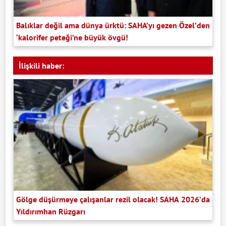
Balıklar değil ama dünya ürktü: SAHA’yı gezen Özel’den
‘kalorifer peteği’ne büyük övgü!
İlişkili haber:
Gölge düşürmeye çalışanlar rezil olacak! SAHA 2026’da
Yıldırımhan Rüzgarı