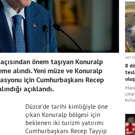
AKTÜ
i açısından önem taşıyan Konuralp
8 d
deme alındı. Yeni müze ve Konuralp
tesl
orasyonu için Cumhurbaşkanı Recep
olu
lındığı açıklandı.
Mani
çıka
kulla
Düzce’de tarihi kimliğiyle öne
çıkan Konuralp bölgesi için
beklenen iki turizm yatırımı
Cumhurbaşkanı Recep Tayyip