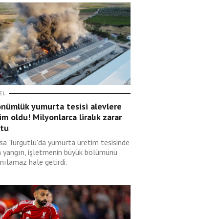
EL
önümlük yumurta tesisi alevlere
im oldu! Milyonlarca liralık zarar
ştu
sa Turgutlu'da yumurta üretim tesisinde
n yangın, işletmenin büyük bölümünü
nılamaz hale getirdi.