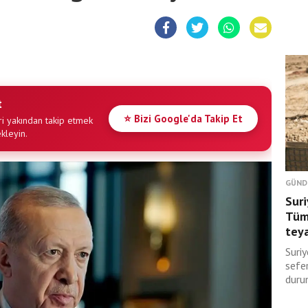
t
⭐ Bizi Google'da Takip Et
i yakından takip etmek
ekleyin.
GÜND
Suri
Tüm 
tey
Suriy
sefer
duru