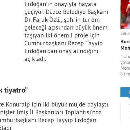
Erdoğan’ın onayıyla hayata
geçiyor. Düzce Belediye Başkanı
Dr. Faruk Özlü, şehrin turizm
geleceği açısından büyük önem
taşıyan iki önemli proje için
GÜND
Bord
Cumhurbaşkanı Recep Tayyip
Moh
Erdoğan’dan onay alındığını
Trabz
açıkladı.
yolla
Moha
bitir
k tiyatro”
e Konuralp için iki büyük müjde paylaştı.
nişletilmiş İl Başkanları Toplantısı’nda
Cumhurbaşkanı Recep Tayyip Erdoğan
ladı.