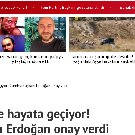
p verdi!
Yeni Parti İl Başkanı gözaltına alındı
İnsanlık dışı vah
•
•
üzü yanan genç kantaron yağıyla
Tarım aracı şarampole devrildi!
iyileştiğini iddia etti
yaşındaki Ayşe hayatını kaybett
eçiyor! Cumhurbaşkanı Erdoğan onay verdi
e hayata geçiyor!
 Erdoğan onay verdi