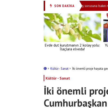
MHP’li Yıldız’dan ezber bozan çıkış! Demirtaş sorusuna bakın ne ceva
SON DAKİKA
•
Evde dut kurutmanın 2 kolay yolu:
Y
İlaçlara elveda!
Kültür - Sanat
İki önemli proje hayata g
Kültür - Sanat
İki önemli proj
Cumhurbaşkanı