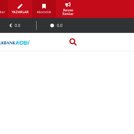
Resmi
ber
YAZARLAR
Abonelik
İlanlar
0.0
0.0