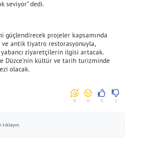
k seviyor" dedi.
ni güçlendirecek projeler kapsamında
 ve antik tiyatro restorasyonuyla,
abancı ziyaretçilerin ilgisi artacak.
te Düzce’nin kültür ve tarih turizminde
zi olacak.
0
0
0
1
 tıklayın.