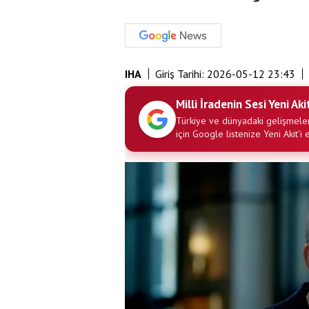
IHA
Giriş Tarihi:
2026-05-12 23:43
Milli İradenin Sesi Yeni Aki
Türkiye ve dünyadaki gelişmeler
için Google listenize Yeni Akit'i 