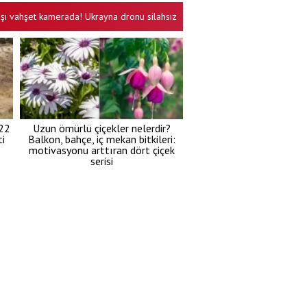
şet kamerada! Ukrayna dronu silahsız sivilin üzerinde patladı!
Cumhurba
•
 22
Uzun ömürlü çiçekler nelerdir?
i
Balkon, bahçe, iç mekan bitkileri:
motivasyonu arttıran dört çiçek
serisi