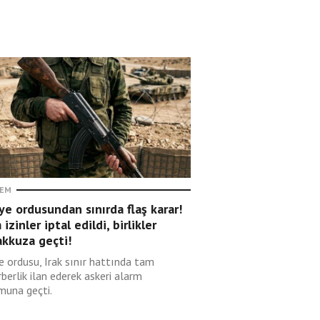
EM
ye ordusundan sınırda flaş karar!
izinler iptal edildi, birlikler
akkuza geçti!
e ordusu, Irak sınır hattında tam
berlik ilan ederek askeri alarm
muna geçti.