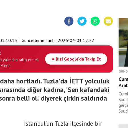
01 10:13
Güncelleme Tarihi:
2026-04-01 12:27
t
⭐ Bizi Google'da Takip Et
i yakından takip etmek
ekleyin.
GÜND
Cum
 daha hortladı. Tuzla'da İETT yolculuk
Arab
sırasında diğer kadına, 'Sen kafandaki
Cumh
onra belli ol.' diyerek çirkin saldırıda
Suudi
gerç
Suudi
İstanbul'un Tuzla ilçesinde bir