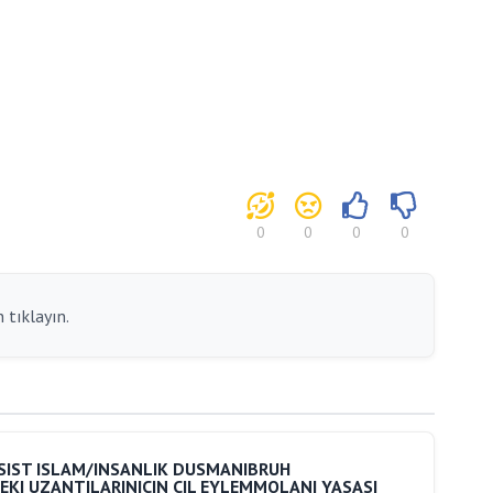
0
0
0
0
 tıklayın.
 FASIST ISLAM/INSANLIK DUSMANIBRUH
EKI UZANTILARINICIN CIL EYLEMMOLANI YASASI