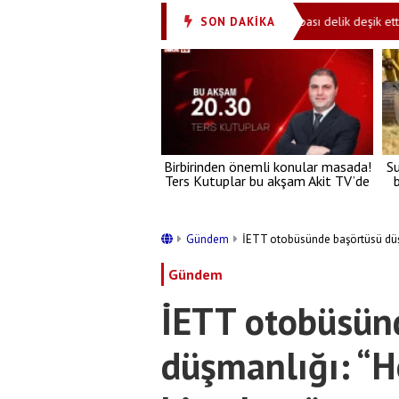
AN tarihi gelişmeyi duyurdu: Türkiye'nin yeni bombası delik deşik etti
SON DAKİKA
•
Birbirinden önemli konular masada!
S
Ters Kutuplar bu akşam Akit TV’de
b
Gündem
İETT otobüsünde başörtüsü düşma
Gündem
İETT otobüsün
düşmanlığı: “H