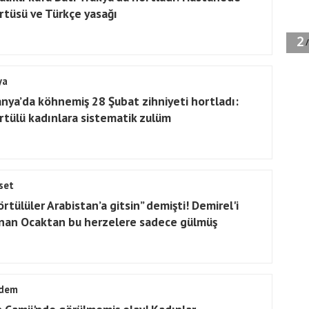
rtüsü ve Türkçe yasağı
ya
nya’da köhnemiş 28 Şubat zihniyeti hortladı:
rtülü kadınlara sistematik zulüm
set
rtülüler Arabistan’a gitsin” demişti! Demirel'i
nan Ocaktan bu herzelere sadece gülmüş
dem