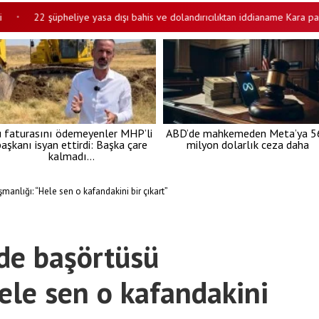
22 şüpheliye yasa dışı bahis ve dolandırıcılıktan iddianame Kara parayı b
u faturasını ödemeyenler MHP’li
ABD’de mahkemeden Meta’ya 5
aşkanı isyan ettirdi: Başka çare
milyon dolarlık ceza daha
kalmadı…
nlığı: “Hele sen o kafandakini bir çıkart”
de başörtüsü
ele sen o kafandakini