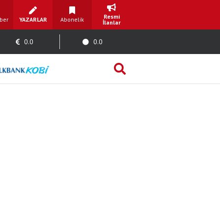
Resmi
ber
YAZARLAR
Abonelik
İlanlar
0.0
0.0