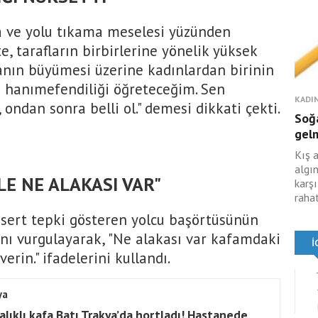
 ve yolu tıkama meselesi yüzünden
e, tarafların birbirlerine yönelik yüksek
manın büyümesi üzerine kadınlardan birinin
a hanımefendiliği öğreteceğim. Sen
KADIN
 ondan sonra belli ol." demesi dikkati çekti.
Soğa
gelm
Kış 
algın
E NE ALAKASI VAR"
karş
rahat
 sert tepki gösteren yolcu başörtüsünün
ını vurgulayarak, "Ne alakası var kafamdaki
erin." ifadelerini kullandı.
ya
alıklı kafa Batı Trakya’da hortladı! Hastanede