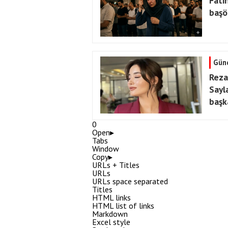
Fati
başö
Gün
Reza
Sayl
başk
0
Open
▸
Tabs
Window
Copy
▸
URLs + Titles
URLs
URLs space separated
Titles
HTML links
HTML list of links
Markdown
Excel style