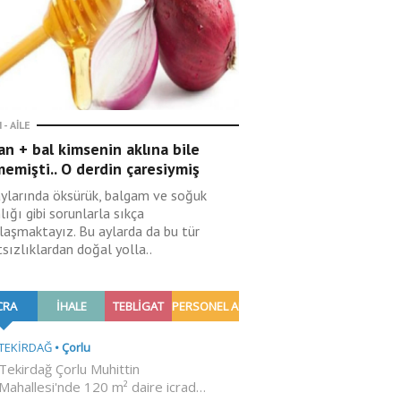
 - AILE
n + bal kimsenin aklına bile
emişti.. O derdin çaresiymiş
aylarında öksürük, balgam ve soğuk
lığı gibi sorunlarla sıkça
ılaşmaktayız. Bu aylarda da bu tür
sızlıklardan doğal yolla..