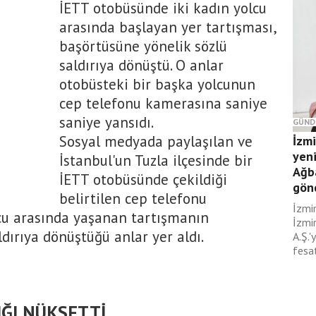
İETT otobüsünde iki kadın yolcu
arasında başlayan yer tartışması,
başörtüsüne yönelik sözlü
saldırıya dönüştü. O anlar
otobüsteki bir başka yolcunun
cep telefonu kamerasına saniye
saniye yansıdı.
GÜND
Sosyal medyada paylaşılan ve
İzm
yeni
İstanbul'un Tuzla ilçesinde bir
Ağb
İETT otobüsünde çekildiği
gönd
belirtilen cep telefonu
İzmi
lcu arasında yaşanan tartışmanın
İzmir
dırıya dönüştüğü anlar yer aldı.
A.Ş.'
fesat
ĞI NÜKSETTİ