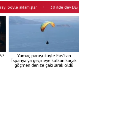
öyle aklamışlar
30 ilde dev DEAŞ operasyonu! Çok sayıda gözaltı va
•
67
Yamaç paraşütüyle Fas'tan
İspanya'ya geçmeye kalkan kaçak
göçmen denize çakılarak öldü