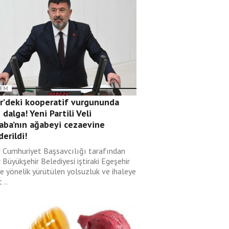
EM
ir’deki kooperatif vurgununda
 dalga! Yeni Partili Veli
aba’nın ağabeyi cezaevine
erildi!
r Cumhuriyet Başsavcılığı tarafından
 Büyükşehir Belediyesi iştiraki Egeşehir
ye yönelik yürütülen yolsuzluk ve ihaleye
 ..