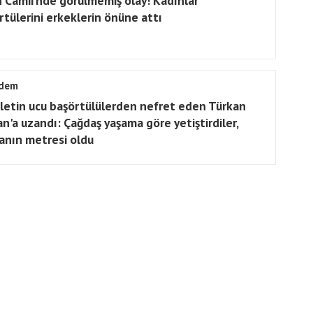
h Camii'nde görülmemiş olay! Kadınlar
rtülerini erkeklerin önüne attı
dem
letin ucu başörtülülerden nefret eden Türkan
an'a uzandı: Çağdaş yaşama göre yetiştirdiler,
anın metresi oldu