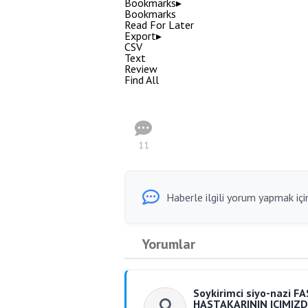
Bookmarks
▸
Bookmarks
Read For Later
Export
▸
CSV
Text
Review
Find All
11
Haberle ilgili yorum yapmak için
Yorumlar
Soykirimci siyo-nazi
HASTAKARININ ICIMIZD