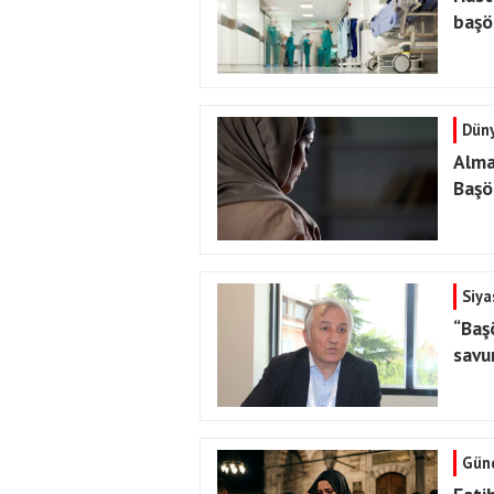
başö
Dün
Alma
Başö
Siya
“Başö
savu
Gün