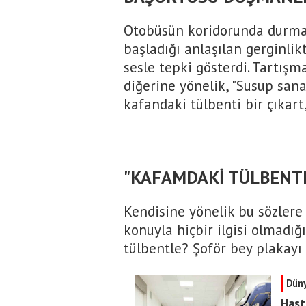
Otobüsün koridorunda durma
başladığı anlaşılan gerginlikt
sesle tepki gösterdi. Tartış
diğerine yönelik, "Susup san
kafandaki tülbenti bir çıkart,
"KAFAMDAKİ TÜLBENTL
Kendisine yönelik bu sözlere
konuyla hiçbir ilgisi olmadığ
tülbentle? Şoför bey plakayı v
Dün
Hast