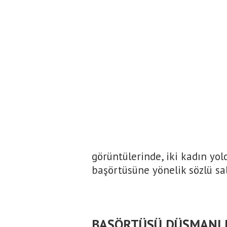
görüntülerinde, iki kadın yo
başörtüsüne yönelik sözlü sal
BAŞÖRTÜSÜ DÜŞMANLI