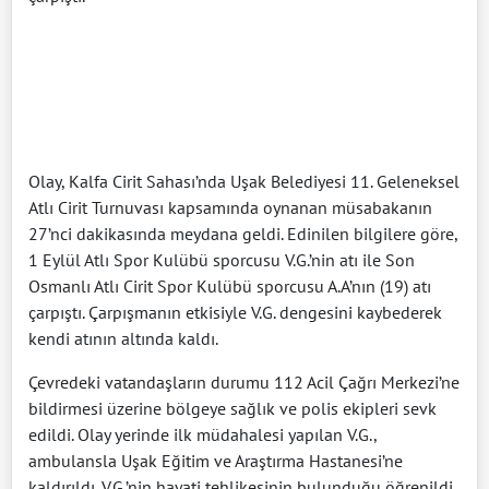
Olay, Kalfa Cirit Sahası’nda Uşak Belediyesi 11. Geleneksel
Atlı Cirit Turnuvası kapsamında oynanan müsabakanın
27’nci dakikasında meydana geldi. Edinilen bilgilere göre,
1 Eylül Atlı Spor Kulübü sporcusu V.G.’nin atı ile Son
Osmanlı Atlı Cirit Spor Kulübü sporcusu A.A’nın (19) atı
çarpıştı. Çarpışmanın etkisiyle V.G. dengesini kaybederek
kendi atının altında kaldı.
Çevredeki vatandaşların durumu 112 Acil Çağrı Merkezi’ne
bildirmesi üzerine bölgeye sağlık ve polis ekipleri sevk
edildi. Olay yerinde ilk müdahalesi yapılan V.G.,
ambulansla Uşak Eğitim ve Araştırma Hastanesi’ne
kaldırıldı. V.G.’nin hayati tehlikesinin bulunduğu öğrenildi.