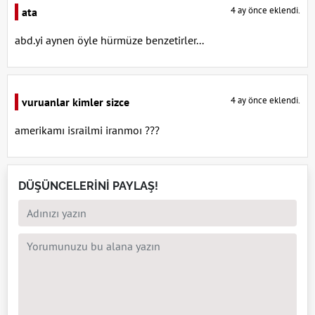
4 ay önce eklendi.
ata
abd.yi aynen öyle hürmüze benzetirler...
4 ay önce eklendi.
vuruanlar kimler sizce
amerikamı israilmi iranmoı ???
DÜŞÜNCELERİNİ PAYLAŞ!