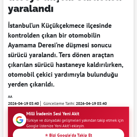
yaralandı
İstanbul’un Küçükçekmece ilçesinde
kontrolden çıkan bir otomobilin
Ayamama Deresi’ne düşmesi sonucu
sürücü yaralandı. Ters dönen araçtan
çıkarılan sürücü hastaneye kaldırılırken,
otomobil çekici yardımıyla bulunduğu
yerden çıkarıldı.
AA
2026-04-19 03:40
Güncelleme Tarihi:
2026-04-19 03:40
Milli İradenin Sesi Yeni Akit
Türkiye ve dünyadaki gelişmeleri yakından takip etmek için
Google listenize Yeni Akit'i ekleyin.
⭐ Bizi Google'da Takip Et