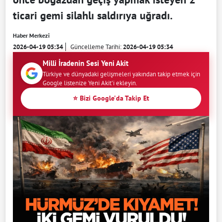
ticari gemi silahlı saldırıya uğradı.
Haber Merkezi
2026-04-19 05:34
Güncelleme Tarihi:
2026-04-19 05:34
Milli İradenin Sesi Yeni Akit
Türkiye ve dünyadaki gelişmeleri yakından takip etmek için
Google listenize Yeni Akit'i ekleyin.
⭐ Bizi Google'da Takip Et