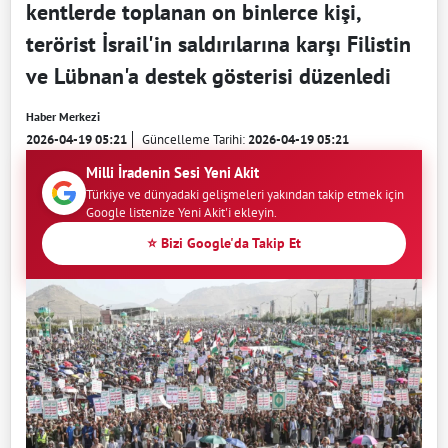
kentlerde toplanan on binlerce kişi,
terörist İsrail'in saldırılarına karşı Filistin
ve Lübnan'a destek gösterisi düzenledi
Haber Merkezi
2026-04-19 05:21
Güncelleme Tarihi:
2026-04-19 05:21
Milli İradenin Sesi Yeni Akit
Türkiye ve dünyadaki gelişmeleri yakından takip etmek için
Google listenize Yeni Akit'i ekleyin.
⭐ Bizi Google'da Takip Et