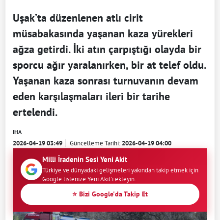
Uşak’ta düzenlenen atlı cirit
müsabakasında yaşanan kaza yürekleri
ağza getirdi. İki atın çarpıştığı olayda bir
sporcu ağır yaralanırken, bir at telef oldu.
Yaşanan kaza sonrası turnuvanın devam
eden karşılaşmaları ileri bir tarihe
ertelendi.
IHA
2026-04-19 03:49
Güncelleme Tarihi:
2026-04-19 04:00
Milli İradenin Sesi Yeni Akit
Türkiye ve dünyadaki gelişmeleri yakından takip etmek için
Google listenize Yeni Akit'i ekleyin.
⭐ Bizi Google'da Takip Et