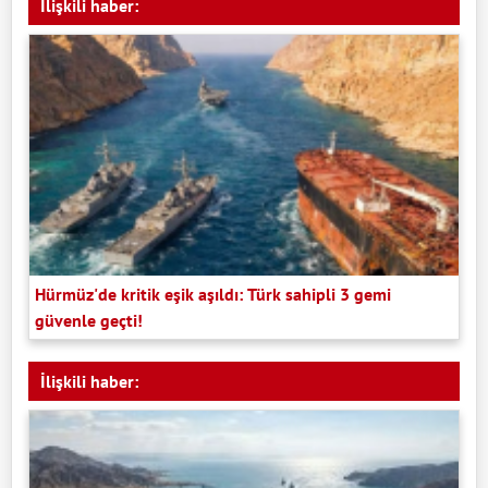
İlişkili haber:
Hürmüz'de kritik eşik aşıldı: Türk sahipli 3 gemi
güvenle geçti!
İlişkili haber: