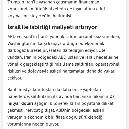
Trump’ın İran’la yaşanan çatışmanın finansmanı
konusunda müttefik ülkelerin de taşın altına elini
koymasını isteyeceğini belirtmişti.
İsrail ile işbirliği maliyeti artırıyor
ABD ve İsrail’in İran’a yönelik saldırıları aralıksız sürerken,
Washington’un karşı karşıya olduğu bu ekonomik
darboğaz küresel piyasaları da tedirgin ediyor. Öte
yandan, İran’ın bölgedeki ABD üsleri ve İsrail hedeflerine
yönelik gerçekleştirdiği misilleme saldırıları, operasyonel
riskleri ve dolayısıyla askeri harcamaları daha da yukarı
çekiyor.
Batılı medya kuruluşları da daha önce yaptıkları
haberlerde, saldırıların ilk ayında harcanan rakamın
27
milyar doları
aştığını bildirerek krizin boyutuna dikkat
çekmişti. Mevcut gidişat, ABD'nin bölgedeki askeri
varlığının ekonomik bir iflasa doğru sürüklendiği
yorumlarına neden oluyor.