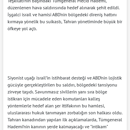
Teşkilatı’nın başındaki Tümgeneral Mecid Hademi,
düzenlenen hava saldırısında hedef alınarak şehit edildi.
İşgalci israil ve hamisi ABD'nin bölgedeki direniş hattını
kırmaya yönelik bu suikastı, Tahran yönetiminde büyük bir
öfkeye yol açtı.
Siyonist uşağı israil’in istihbarat desteği ve ABD’nin lojistik
gücüyle gerçekleştirilen bu saldırı, bölgedeki tansiyonu
zirveye taşıdı. Savunmasız sivillerin yanı sıra bölge
istikrarı için mücadele eden komutanları kalleş
yöntemlerle hedef alan şer ittifakının bu hamlesi,
uluslararası hukuk tanımayan zorbalığın son halkası oldu.
Tahran kanadından yapılan ilk açıklamalarda, Tümgeneral
Hademi’nin kanının yerde kalmayacağı ve "intikam"