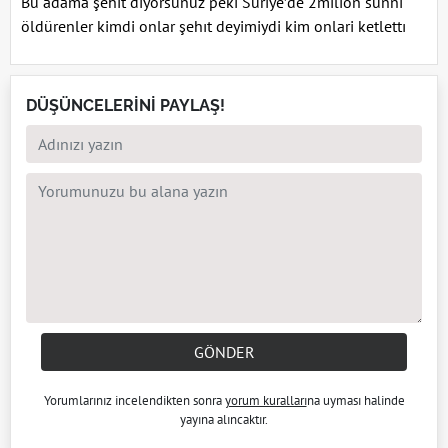
Bu adama şehit diyorsunuz peki Suriye’de 2milion sunnı
öldürenler kimdi onlar şehıt deyimiydi kim onlari ketlettı
DÜŞÜNCELERİNİ PAYLAŞ!
GÖNDER
Yorumlarınız incelendikten sonra
yorum kuralları
na uyması halinde
yayına alıncaktır.