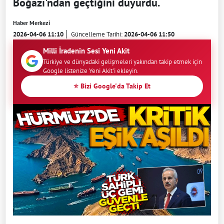
Boğazı'ndan geçtiğini duyurdu.
Haber Merkezi
2026-04-06 11:10
Güncelleme Tarihi:
2026-04-06 11:50
Milli İradenin Sesi Yeni Akit
Türkiye ve dünyadaki gelişmeleri yakından takip etmek için
Google listenize Yeni Akit'i ekleyin.
⭐ Bizi Google'da Takip Et