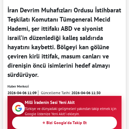
İran Devrim Muhafızları Ordusu İstihbarat
Teşkilatı Komutanı Tümgeneral Mecid
Hademi, şer ittifakı ABD ve siyonist
israil’in düzenlediği kalleş saldırıda
hayatını kaybetti. Bölgeyi kan gölüne
çeviren kirli ittifak, masum canları ve
direnişin öncü isimlerini hedef almayı
sürdürüyor.
Haber Merkezi
2026-04-06 11:09
Güncelleme Tarihi:
2026-04-06 11:30
Milli İradenin Sesi Yeni Akit
Türkiye ve dünyadaki gelişmeleri yakından takip etmek için
Google listenize Yeni Akit'i ekleyin.
⭐ Bizi Google'da Takip Et