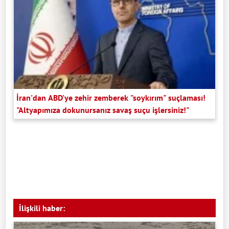
İran'dan ABD'ye zehir zemberek "soykırım" suçlaması!
"Altyapımıza dokunursanız savaş suçu işlersiniz!"
İlişkili haber: