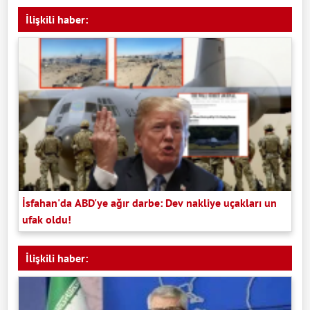
İlişkili haber:
İsfahan'da ABD'ye ağır darbe: Dev nakliye uçakları un
ufak oldu!
İlişkili haber: