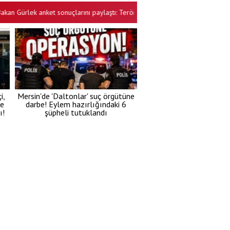
Gürlek anket sonuçlarını paylaştı: Terörsüz Türkiye projesine vatandaştan 
i,
Mersin'de 'Daltonlar' suç örgütüne
te
darbe! Eylem hazırlığındaki 6
ı!
şüpheli tutuklandı