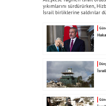
yıkımlarını sürdürürken, Hizb
İsrail birliklerine saldırılar d
Gün
Hakan
Dün
İsrai
Gün