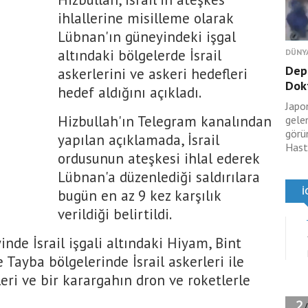
ihlallerine misilleme olarak
Lübnan'ın güneyindeki işgal
altındaki bölgelerde İsrail
DÜNY
Dep
askerlerini ve askeri hedefleri
Dokt
hedef aldığını açıkladı.
Japo
Hizbullah'ın Telegram kanalından
gele
görü
yapılan açıklamada, İsrail
Hasta
ordusunun ateşkesi ihlal ederek
Lübnan'a düzenlediği saldırılara
bugün en az 9 kez karşılık
verildiği belirtildi.
nde İsrail işgali altındaki Hiyam, Bint
 Tayba bölgelerinde İsrail askerleri ile
leri ve bir karargahın dron ve roketlerle