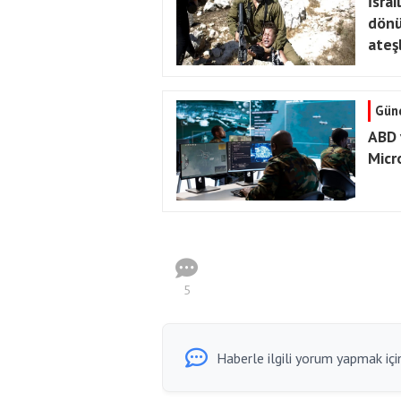
İsrai
dönüm
ateş
Gün
ABD 
Micro
5
Haberle ilgili yorum yapmak için