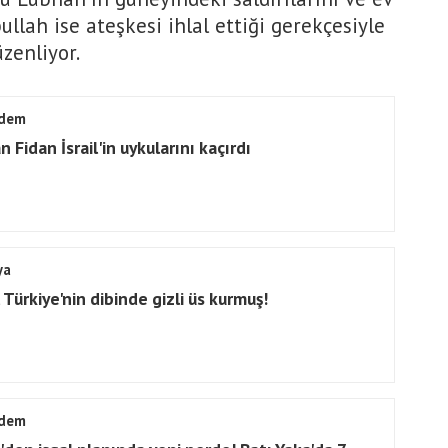
ullah ise ateşkesi ihlal ettiği gerekçesiyle
üzenliyor.
dem
 Fidan İsrail'in uykularını kaçırdı
ya
l Türkiye'nin dibinde gizli üs kurmuş!
dem