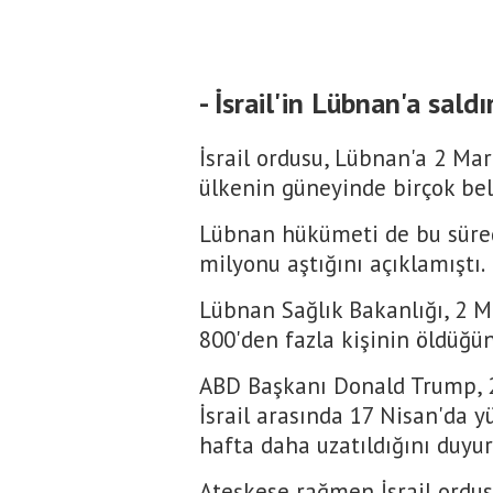
- İsrail'in Lübnan'a saldı
İsrail ordusu, Lübnan'a 2 Mar
ülkenin güneyinde birçok beld
Lübnan hükümeti de bu süred
milyonu aştığını açıklamıştı.
Lübnan Sağlık Bakanlığı, 2 Ma
800'den fazla kişinin öldüğün
ABD Başkanı Donald Trump, 2
İsrail arasında 17 Nisan'da y
hafta daha uzatıldığını duyu
Ateşkese rağmen İsrail ordus