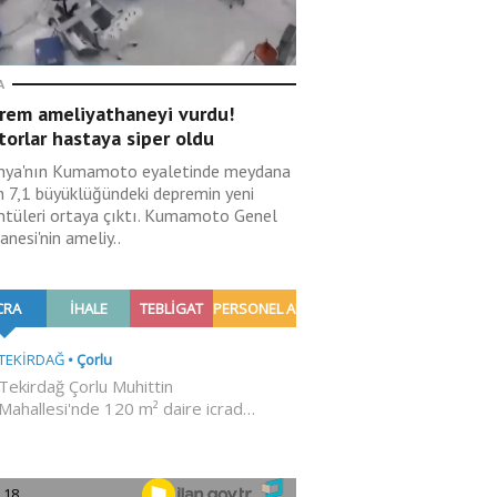
A
rem ameliyathaneyi vurdu!
orlar hastaya siper oldu
nya'nın Kumamoto eyaletinde meydana
n 7,1 büyüklüğündeki depremin yeni
ntüleri ortaya çıktı. Kumamoto Genel
nesi'nin ameliy..