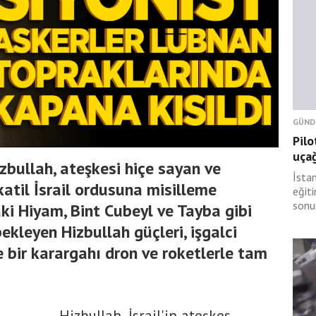
GÜND
Pilo
uçağ
zbullah, ateşkesi hiçe sayan ve
İsta
atil İsrail ordusuna misilleme
eğit
sonu
ki Hiyam, Bint Cubeyl ve Tayba gibi
ekleyen Hizbullah güçleri, işgalci
 ve bir karargahı dron ve roketlerle tam
Hizbullah, İsrail'in ateşkes