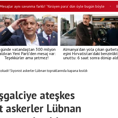
lar aynı savunma farklı! ‘Yürüyen para’ dün öyle bugün böyle
Bakan 
•
 günde vatandaştan 300 milyon
Almanya’dan yola çıkan gurbetç
aldıran Yeni Parti'den mesaj var:
eşini Hırvatistan’daki benzinlik
Teşekkürler ama yetmez!
unuttu: 6 saat sonra dönüp ald
tokadı! Siyonist askerler Lübnan topraklarında kapana kısıldı
şgalciye ateşkes
st askerler Lübnan