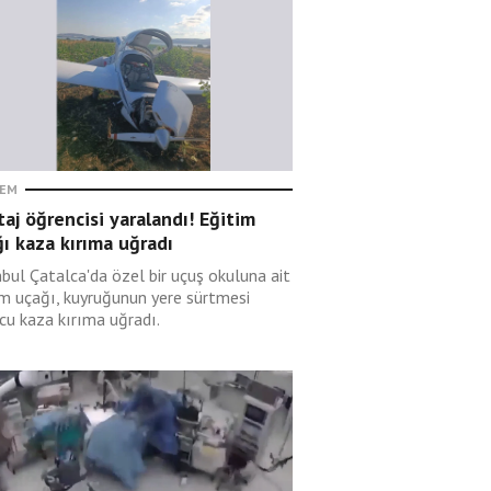
EM
taj öğrencisi yaralandı! Eğitim
ı kaza kırıma uğradı
nbul Çatalca'da özel bir uçuş okuluna ait
im uçağı, kuyruğunun yere sürtmesi
cu kaza kırıma uğradı.