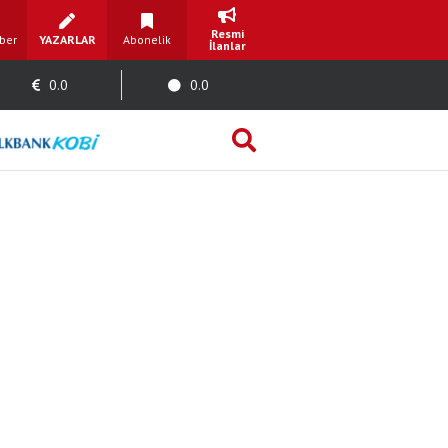
Resmi
ber
YAZARLAR
Abonelik
İlanlar
0.0
0.0