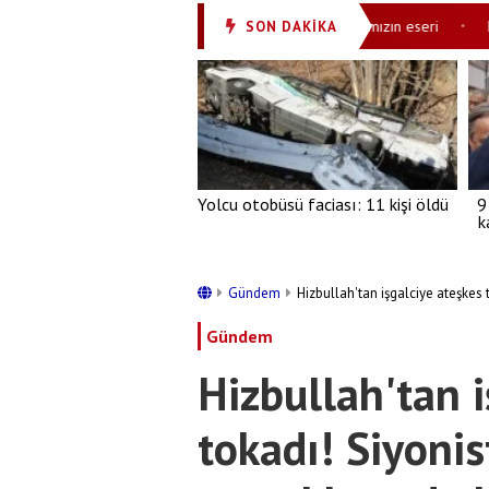
 açıklamalar
Modern Türkiye Cumhurbaşkanımızın eseri
Mesaj
SON DAKİKA
•
•
Yolcu otobüsü faciası: 11 kişi öldü
9
k
Gündem
Hizbullah'tan işgalciye ateşkes 
Gündem
Hizbullah'tan i
tokadı! Siyoni