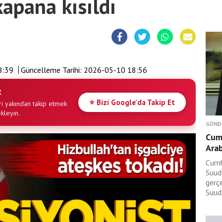
kapana kısıldı
8:39
Güncelleme Tarihi:
2026-05-10 18:56
t
⭐ Bizi Google'da Takip Et
i yakından takip etmek
ekleyin.
GÜND
Cum
Arab
Cumh
Suudi
gerç
Suudi