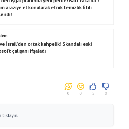
l'den işgal planında yeni perde! Batı Yaka'da 7
 araziye el konularak etnik temizlik fitili
lendi!
dem
ve İsrail’den ortak kahpelik! Skandalı eski
soft çalışanı ifşaladı
0
0
5
0
 tıklayın.