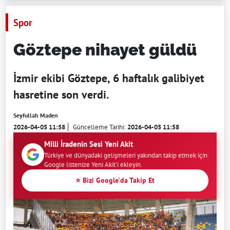
Spor
Göztepe nihayet güldü
İzmir ekibi Göztepe, 6 haftalık galibiyet
hasretine son verdi.
Seyfullah Maden
2026-04-05 11:58
Güncelleme Tarihi:
2026-04-05 11:58
Milli İradenin Sesi Yeni Akit
Türkiye ve dünyadaki gelişmeleri yakından takip etmek için
Google listenize Yeni Akit'i ekleyin.
⭐ Bizi Google'da Takip Et