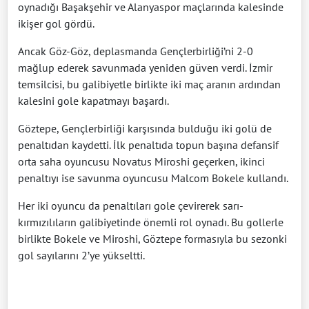
oynadığı Başakşehir ve Alanyaspor maçlarında kalesinde
ikişer gol gördü.
Ancak Göz-Göz, deplasmanda Gençlerbirliği’ni 2-0
mağlup ederek savunmada yeniden güven verdi. İzmir
temsilcisi, bu galibiyetle birlikte iki maç aranın ardından
kalesini gole kapatmayı başardı.
Göztepe, Gençlerbirliği karşısında bulduğu iki golü de
penaltıdan kaydetti. İlk penaltıda topun başına defansif
orta saha oyuncusu Novatus Miroshi geçerken, ikinci
penaltıyı ise savunma oyuncusu Malcom Bokele kullandı.
Her iki oyuncu da penaltıları gole çevirerek sarı-
kırmızılıların galibiyetinde önemli rol oynadı. Bu gollerle
birlikte Bokele ve Miroshi, Göztepe formasıyla bu sezonki
gol sayılarını 2’ye yükseltti.