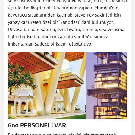
servis istasyonu hizmet veriyor. Hava ulaşımı için çatısında
üç adet helikopter pisti barındıran yapıda, Mumbai’nin
kavurucu sıcaklarından kaçmak isteyen ev sakinleri için
yapay kar üreten özel bir "kar odası" dahi bulunuyor.
Devasa bir balo salonu, özel tiyatro, sinema, spa ve asma
bahçeler ise bu modern kalenin sunduğu sınırsız
imkanlardan sadece birkaçını oluşturuyor.
600 PERSONELİ VAR
Bu devasa yapının bakımı ve işleyişi için tam zamanlı