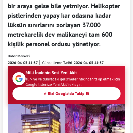
bir araya gelse bile yetmiyor. Helikopter
pistlerinden yapay kar odasına kadar
lüksün sınırlarını zorlayan 37.000
metrekarelik dev malikaneyi tam 600
kişilik personel ordusu yönetiyor.
Haber Merkezi
2026-04-05 11:57
Güncelleme Tarihi:
2026-04-05 11:57
Milli İradenin Sesi Yeni Akit
Türkiye ve dünyadaki gelişmeleri yakından takip etmek için
Google listenize Yeni Akit'i ekleyin.
⭐ Bizi Google'da Takip Et