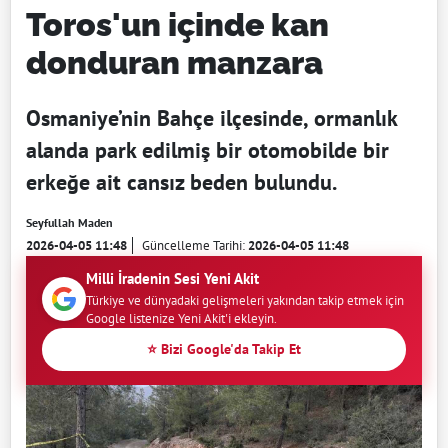
Toros'un içinde kan
donduran manzara
Osmaniye’nin Bahçe ilçesinde, ormanlık
alanda park edilmiş bir otomobilde bir
erkeğe ait cansız beden bulundu.
Seyfullah Maden
2026-04-05 11:48
Güncelleme Tarihi:
2026-04-05 11:48
Milli İradenin Sesi Yeni Akit
Türkiye ve dünyadaki gelişmeleri yakından takip etmek için
Google listenize Yeni Akit'i ekleyin.
⭐ Bizi Google'da Takip Et