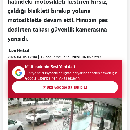
halindeki motosikleti kestiren hırsız,
çaldığı bisikleti bırakıp yoluna
motosikletle devam etti. Hırsızın pes
dedirten takası güvenlik kamerasına
yansıdı.
Haber Merkezi
2026-04-05 12:04
Güncelleme Tarihi:
2026-04-05 12:17
Milli İradenin Sesi Yeni Akit
Türkiye ve dünyadaki gelişmeleri yakından takip etmek için
Google listenize Yeni Akit'i ekleyin.
⭐ Bizi Google'da Takip Et