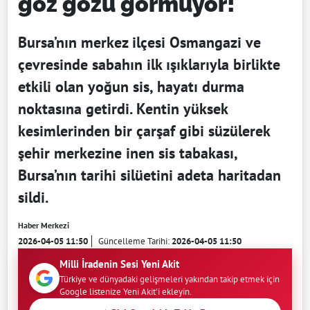
göz gözü görmüyor!
Bursa’nın merkez ilçesi Osmangazi ve
çevresinde sabahın ilk ışıklarıyla birlikte
etkili olan yoğun sis, hayatı durma
noktasına getirdi. Kentin yüksek
kesimlerinden bir çarşaf gibi süzülerek
şehir merkezine inen sis tabakası,
Bursa’nın tarihi silüetini adeta haritadan
sildi.
Haber Merkezi
2026-04-05 11:50
Güncelleme Tarihi:
2026-04-05 11:50
Milli İradenin Sesi Yeni Akit
Türkiye ve dünyadaki gelişmeleri yakından takip etmek için
Google listenize Yeni Akit'i ekleyin.