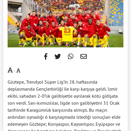
-
Göztepe, Trendyol Süper Lig’in 28. haftasında
deplasmanda Gençlerbirliği ile karşı karşıya geldi. İzmir
ekibi, sahadan 2-0’lık galibiyetle ayrılarak kötü gidişata
son verdi. Sarı-kırmızılılar, ligde son galibiyetini 31 Ocak
tarihinde Karagümrük karşısında almıştı. Bu maçın
ardından oynadığı 6 karşılaşmada istediği sonuçları elde
edemeyen Göztepe; Konyaspor, Kayserispor, Eyüpspor ve
Alanyaspor ile berabere kalırken, Beşiktaş ve Başakşehir’e