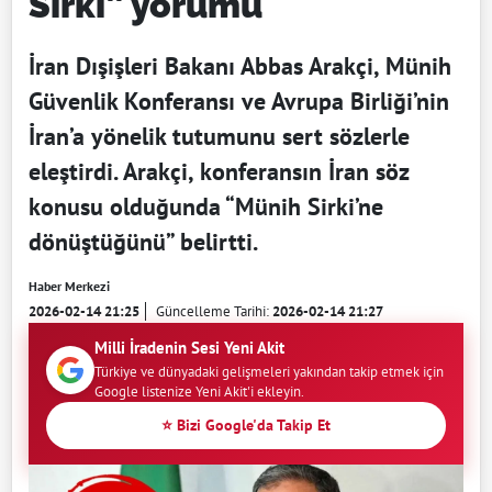
Sirki” yorumu
İran Dışişleri Bakanı Abbas Arakçi, Münih
Güvenlik Konferansı ve Avrupa Birliği’nin
İran’a yönelik tutumunu sert sözlerle
eleştirdi. Arakçi, konferansın İran söz
konusu olduğunda “Münih Sirki’ne
dönüştüğünü” belirtti.
Haber Merkezi
2026-02-14 21:25
Güncelleme Tarihi:
2026-02-14 21:27
Milli İradenin Sesi Yeni Akit
Türkiye ve dünyadaki gelişmeleri yakından takip etmek için
Google listenize Yeni Akit'i ekleyin.
⭐ Bizi Google'da Takip Et