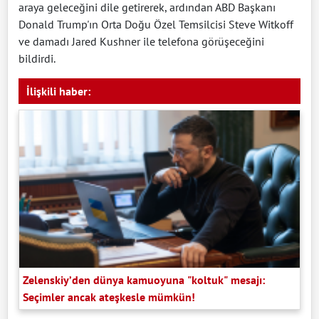
araya geleceğini dile getirerek, ardından ABD Başkanı
Donald Trump'ın Orta Doğu Özel Temsilcisi Steve Witkoff
ve damadı Jared Kushner ile telefona görüşeceğini
bildirdi.
İlişkili haber:
Zelenskiy’den dünya kamuoyuna "koltuk" mesajı:
Seçimler ancak ateşkesle mümkün!