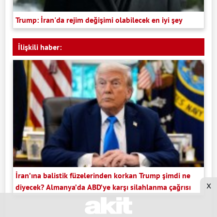
Trump: İran'da rejim değişimi olabilecek en iyi şey
İlişkili haber:
İran’ına balistik füzelerinden korkan Trump şimdi ne
x
diyecek? Almanya’da ABD’ye karşı silahlanma çağrısı