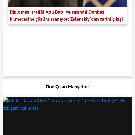
Diplomasi trafiği Abu Dabi'ye taşındı! Donbas
bilmecesine çözüm aranıyor: Zelenskiy'den tarihi çıkış!
Öne Çıkan Manşetler