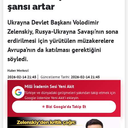
şansı artar
Ukrayna Devlet Başkanı Volodimir
Zelenskiy, Rusya-Ukrayna Savaşı’nın sona
erdirilmesi için yürütülen müzakerelere
Avrupa’nın da katılması gerektiğini
söyledi.
Haber Merkezi
2026-02-14 21:45
Güncelleme Tarihi:
2026-02-14 21:45
Milli İradenin Sesi Yeni Akit
Türkiye ve dünyadaki gelişmeleri yakından takip etmek için
Google listenize Yeni Akit'i ekleyin.
⭐ Bizi Google'da Takip Et