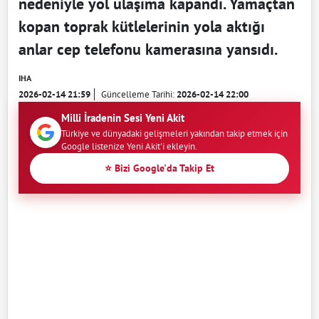
nedeniyle yol ulaşıma kapandı. Yamaçtan
kopan toprak kütlelerinin yola aktığı
anlar cep telefonu kamerasına yansıdı.
IHA
2026-02-14 21:59
Güncelleme Tarihi:
2026-02-14 22:00
Milli İradenin Sesi Yeni Akit
Türkiye ve dünyadaki gelişmeleri yakından takip etmek için
Google listenize Yeni Akit'i ekleyin.
⭐ Bizi Google'da Takip Et