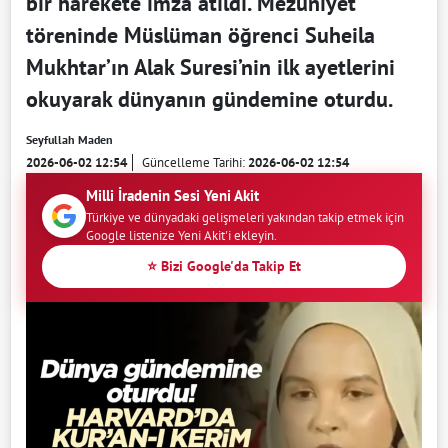
bir harekete imza atıldı. Mezuniyet
töreninde Müslüman öğrenci Suheila
Mukhtar’ın Alak Suresi’nin ilk ayetlerini
okuyarak dünyanın gündemine oturdu.
Seyfullah Maden
2026-06-02 12:54
Güncelleme Tarihi:
2026-06-02 12:54
Milli İradenin Sesi Yeni Akit
Türkiye ve dünyadaki gelişmeleri yakından takip etmek için
Google listenize Yeni Akit'i ekleyin.
⭐ Bizi Google'da Takip Et