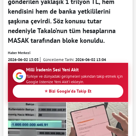
gönderilen yaklaşık 1 trilyon TL, hem
kendisini hem de banka yetkililerini
şaşkına çevirdi. Söz konusu tutar
nedeniyle Takalo’nun tüm hesaplarına
MASAK tarafından bloke konuldu.
Haber Merkezi
2026-06-02 13:03
Güncelleme Tarihi:
2026-06-02 13:04
Milli İradenin Sesi Yeni Akit
Türkiye ve dünyadaki gelişmeleri yakından takip etmek için
Google listenize Yeni Akit'i ekleyin.
⭐ Bizi Google'da Takip Et