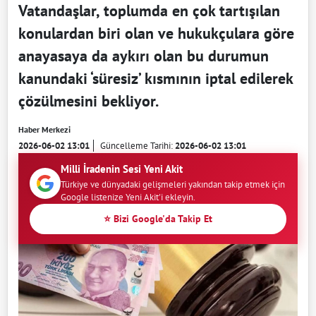
Vatandaşlar, toplumda en çok tartışılan
konulardan biri olan ve hukukçulara göre
anayasaya da aykırı olan bu durumun
kanundaki ‘süresiz’ kısmının iptal edilerek
çözülmesini bekliyor.
Haber Merkezi
2026-06-02 13:01
Güncelleme Tarihi:
2026-06-02 13:01
Milli İradenin Sesi Yeni Akit
Türkiye ve dünyadaki gelişmeleri yakından takip etmek için
Google listenize Yeni Akit'i ekleyin.
⭐ Bizi Google'da Takip Et