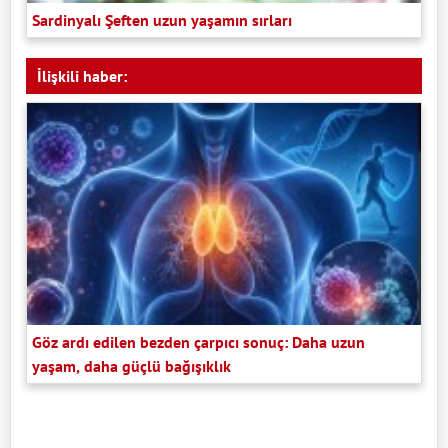
Sardinyalı Şeften uzun yaşamın sırları
İlişkili haber:
Göz ardı edilen bezden çarpıcı sonuç: Daha uzun
yaşam, daha güçlü bağışıklık