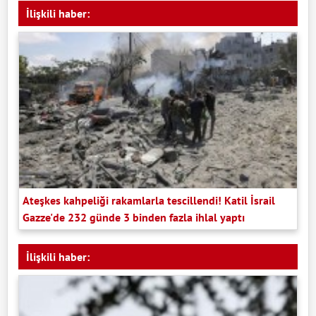
İlişkili haber:
Ateşkes kahpeliği rakamlarla tescillendi! Katil İsrail
Gazze'de 232 günde 3 binden fazla ihlal yaptı
İlişkili haber: