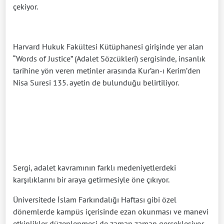
çekiyor.
Harvard Hukuk Fakültesi Kütüphanesi girişinde yer alan
“Words of Justice” (Adalet Sözcükleri) sergisinde, insanlık
tarihine yön veren metinler arasında Kur’an-ı Kerim’den
Nisa Suresi 135. ayetin de bulunduğu belirtiliyor.
Sergi, adalet kavramının farklı medeniyetlerdeki
karşılıklarını bir araya getirmesiyle öne çıkıyor.
Üniversitede İslam Farkındalığı Haftası gibi özel
dönemlerde kampüs içerisinde ezan okunması ve manevi
etkinlikler düzenlenmesi de zaman zaman gerçekleşiyor.