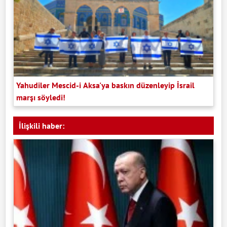
Yahudiler Mescid-i Aksa'ya baskın düzenleyip İsrail
marşı söyledi!
İlişkili haber: