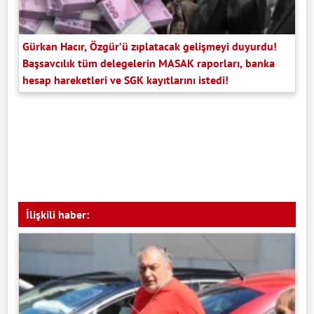
Gürkan Hacır, Özgür’ü zıplatacak gelişmeyi duyurdu!
Başsavcılık tüm delegelerin MASAK raporları, banka
hesap hareketleri ve SGK kayıtlarını istedi!
İlişkili haber: