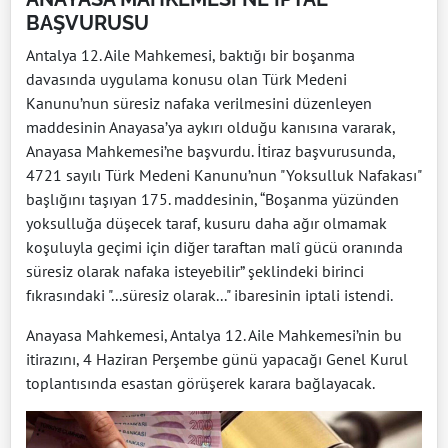
BAŞVURUSU
Antalya 12. Aile Mahkemesi, baktığı bir boşanma
davasında uygulama konusu olan Türk Medeni
Kanunu’nun süresiz nafaka verilmesini düzenleyen
maddesinin Anayasa’ya aykırı olduğu kanısına vararak,
Anayasa Mahkemesi’ne başvurdu. İtiraz başvurusunda,
4721 sayılı Türk Medeni Kanunu’nun "Yoksulluk Nafakası"
başlığını taşıyan 175. maddesinin, “Boşanma yüzünden
yoksulluğa düşecek taraf, kusuru daha ağır olmamak
koşuluyla geçimi için diğer taraftan malî gücü oranında
süresiz olarak nafaka isteyebilir” şeklindeki birinci
fıkrasındaki "...süresiz olarak..." ibaresinin iptali istendi.
Anayasa Mahkemesi, Antalya 12. Aile Mahkemesi’nin bu
itirazını, 4 Haziran Perşembe günü yapacağı Genel Kurul
toplantısında esastan görüşerek karara bağlayacak.