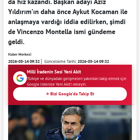
da hız kazandı. Başkan adayı Aziz
Yıldırım’ın daha önce Aykut Kocaman ile
anlaşmaya vardığı iddia edilirken, şimdi
de Vincenzo Montella ismi gündeme
geldi.
Haber Merkezi
2026-05-14 09:32
Güncelleme Tarihi:
2026-05-14 09:32
Milli İradenin Sesi Yeni Akit
Türkiye ve dünyadaki gelişmeleri yakından takip etmek için
Google listenize Yeni Akit'i ekleyin.
⭐ Bizi Google'da Takip Et