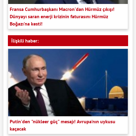
Fransa Cumhurbaşkanı Macron'dan Hürmüz çıkışı!
Dünyayı saran enerji krizinin faturasını Hürmüz
Boğazı'na kesti!
İlişkili haber:
Putin'den "nükleer güç" mesajı! Avrupa'nın uykusu
kaçacak