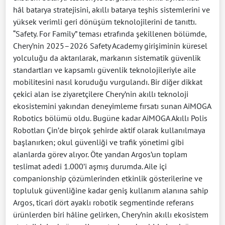
hâl batarya stratejisini, akıllı batarya teşhis sistemlerini ve
yüksek verimli geri dönüşüm teknolojilerini de tanıttı.
“Safety. For Family” teması etrafında şekillenen bölümde,
Chery’nin 2025–2026 Safety Academy girişiminin küresel
yolculuğu da aktarılarak, markanın sistematik güvenlik
standartları ve kapsamlı güvenlik teknolojileriyle aile
mobilitesini nasıl koruduğu vurgulandı. Bir diğer dikkat
çekici alan ise ziyaretçilere Chery’nin akıllı teknoloji
ekosistemini yakından deneyimleme fırsatı sunan AiMOGA
Robotics bölümü oldu. Bugüne kadar AiMOGA Akıllı Polis
Robotları Çin’de birçok şehirde aktif olarak kullanılmaya
başlanırken; okul güvenliği ve trafik yönetimi gibi
alanlarda görev alıyor. Öte yandan Argos’un toplam
teslimat adedi 1.000’i aşmış durumda. Aile içi
companionship çözümlerinden etkinlik gösterilerine ve
topluluk güvenliğine kadar geniş kullanım alanına sahip
Argos, ticari dört ayaklı robotik segmentinde referans
ürünlerden biri hâline gelirken, Chery’nin akıllı ekosistem