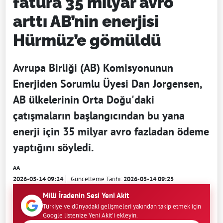
fatura 35 milyar avro
arttı AB’nin enerjisi
Hürmüz’e gömüldü
Avrupa Birliği (AB) Komisyonunun
Enerjiden Sorumlu Üyesi Dan Jorgensen,
AB ülkelerinin Orta Doğu'daki
çatışmaların başlangıcından bu yana
enerji için 35 milyar avro fazladan ödeme
yaptığını söyledi.
AA
2026-05-14 09:24
Güncelleme Tarihi:
2026-05-14 09:25
Milli İradenin Sesi Yeni Akit
Türkiye ve dünyadaki gelişmeleri yakından takip etmek için
Google listenize Yeni Akit'i ekleyin.