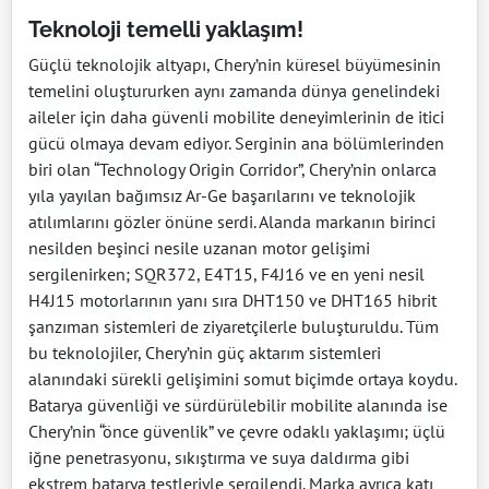
Teknoloji temelli yaklaşım!
Güçlü teknolojik altyapı, Chery’nin küresel büyümesinin
temelini oluştururken aynı zamanda dünya genelindeki
aileler için daha güvenli mobilite deneyimlerinin de itici
gücü olmaya devam ediyor. Serginin ana bölümlerinden
biri olan “Technology Origin Corridor”, Chery’nin onlarca
yıla yayılan bağımsız Ar-Ge başarılarını ve teknolojik
atılımlarını gözler önüne serdi. Alanda markanın birinci
nesilden beşinci nesile uzanan motor gelişimi
sergilenirken; SQR372, E4T15, F4J16 ve en yeni nesil
H4J15 motorlarının yanı sıra DHT150 ve DHT165 hibrit
şanzıman sistemleri de ziyaretçilerle buluşturuldu. Tüm
bu teknolojiler, Chery’nin güç aktarım sistemleri
alanındaki sürekli gelişimini somut biçimde ortaya koydu.
Batarya güvenliği ve sürdürülebilir mobilite alanında ise
Chery’nin “önce güvenlik” ve çevre odaklı yaklaşımı; üçlü
iğne penetrasyonu, sıkıştırma ve suya daldırma gibi
ekstrem batarya testleriyle sergilendi. Marka ayrıca katı