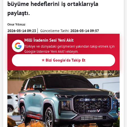
büyüme hedeflerini iş ortaklarıyla
paylaştı.
Onur Yılmaz
2026-05-14 09:23
Güncelleme Tarihi:
2026-05-14 09:57
Milli İradenin Sesi Yeni Akit
Türkiye ve dünyadaki gelişmeleri yakından takip etmek için
Google listenize Yeni Akit'i ekleyin.
⭐ Bizi Google'da Takip Et