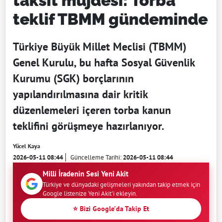
taksit müjdesi: Torba
teklif TBMM gündeminde
Türkiye Büyük Millet Meclisi (TBMM)
Genel Kurulu, bu hafta Sosyal Güvenlik
Kurumu (SGK) borçlarının
yapılandırılmasına dair kritik
düzenlemeleri içeren torba kanun
teklifini görüşmeye hazırlanıyor.
Yücel Kaya
2026-05-11 08:44
Güncelleme Tarihi:
2026-05-11 08:44
Milli İradenin Sesi Yeni Akit
Türkiye ve dünyadaki gelişmeleri yakından takip etmek için
Google listenize Yeni Akit'i ekleyin.
⭐ Bizi Google'da Takip Et