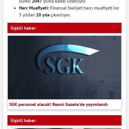
süresi
2047
yılına kadar uzatılıyor.
Harc Muafiyeti:
Finansal faaliyet harcı muafiyeti ise
5 yıldan
20 yıla
çıkarılıyor.
İlişkili haber:
SGK personel alacak! Resmi Gazete'de yayımlandı
İlişkili haber: