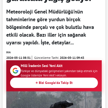
Meteoroloji Genel Müdürlüğü’nün
tahminlerine göre yurdun birçok
bölgesinde parçalı ve çok bulutlu hava
etkili olacak. Bazı iller için sağanak
uyarısı yapıldı. İşte, detaylar...
IHA
2026-05-11 08:51
Güncelleme Tarihi:
2026-05-11 09:43
Milli İradenin Sesi Yeni Akit
Türkiye ve dünyadaki gelişmeleri yakından takip etmek için
Google listenize Yeni Akit'i ekleyin.
⭐ Bizi Google'da Takip Et