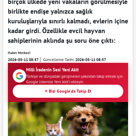
birçok ülkede yeni vakaların görülmesiyle
birlikte endişe yalnızca sağlık
kuruluşlarıyla sınırlı kalmadı, evlerin içine
kadar girdi. Özellikle evcil hayvan
sahiplerinin aklında şu soru öne çıktı:
Haber Merkezi
2026-05-11 08:57
Güncelleme Tarihi:
2026-05-11 08:57
Milli İradenin Sesi Yeni Akit
Türkiye ve dünyadaki gelişmeleri yakından takip etmek için
Google listenize Yeni Akit'i ekleyin.
⭐ Bizi Google'da Takip Et