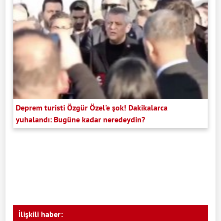
Deprem turisti Özgür Özel'e şok! Dakikalarca
yuhalandı: Bugüne kadar neredeydin?
İlişkili haber: