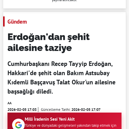
Gündem
Erdoğan'dan şehit
ailesine taziye
Cumhurbaşkanı Recep Tayyip Erdoğan,
Hakkari'de şehit olan Bakım Astsubay
Kıdemli Başçavuş Talat Okur'un ailesine
başsağlığı diledi.
AA
2026-02-05 17:03
Güncelleme Tarihi:
2026-02-05 17:07
Milli İradenin Sesi Yeni Akit
Türkiye ve dünyadaki gelişmeleri yakından takip etmek için