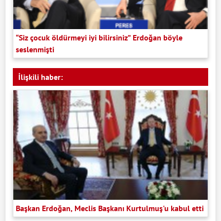
“Siz çocuk öldürmeyi iyi bilirsiniz” Erdoğan böyle
seslenmişti
İlişkili haber:
Başkan Erdoğan, Meclis Başkanı Kurtulmuş'u kabul etti