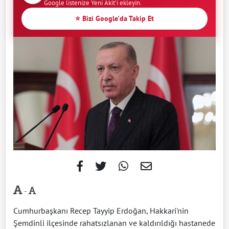
Google listenize Yeni Akit'i ekleyin.
⭐ Bizi Google'da Takip Et
-
Cumhurbaşkanı Recep Tayyip Erdoğan, Hakkari'nin
Şemdinli ilçesinde rahatsızlanan ve kaldırıldığı hastanede