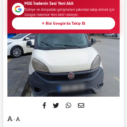
Milli İradenin Sesi Yeni Akit
Türkiye ve dünyadaki gelişmeleri yakından takip etmek için
Google listenize Yeni Akit'i ekleyin.
⭐ Bizi Google'da Takip Et
-