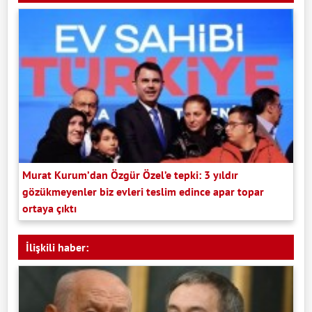
Murat Kurum’dan Özgür Özel’e tepki: 3 yıldır
gözükmeyenler biz evleri teslim edince apar topar
ortaya çıktı
İlişkili haber: