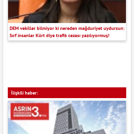
DEM vekiller bilmiyor ki nereden mağduriyet uydursun:
Sırf insanlar Kürt diye trafik cezası yazılıyormuş!
İlişkili haber: