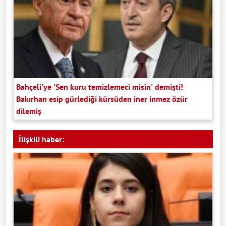
Bahçeli'ye 'Sen kuru temizlemeci misin' demişti!
Bakırhan esip gürlediği kürsüden iner inmez özür
dilemiş
İlişkili haber: