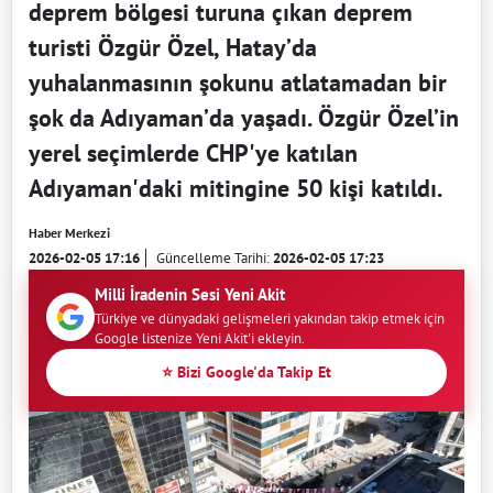
deprem bölgesi turuna çıkan deprem
turisti Özgür Özel, Hatay’da
yuhalanmasının şokunu atlatamadan bir
şok da Adıyaman’da yaşadı. Özgür Özel’in
yerel seçimlerde CHP'ye katılan
Adıyaman'daki mitingine 50 kişi katıldı.
Haber Merkezi
2026-02-05 17:16
Güncelleme Tarihi:
2026-02-05 17:23
Milli İradenin Sesi Yeni Akit
Türkiye ve dünyadaki gelişmeleri yakından takip etmek için
Google listenize Yeni Akit'i ekleyin.
⭐ Bizi Google'da Takip Et