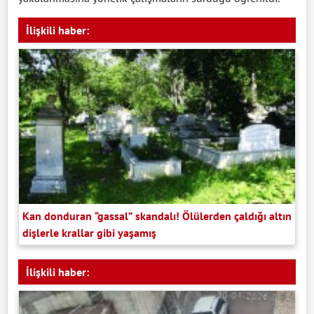
İlişkili haber:
Kan donduran “gassal” skandalı! Ölülerden çaldığı altın
dişlerle krallar gibi yaşamış
İlişkili haber: